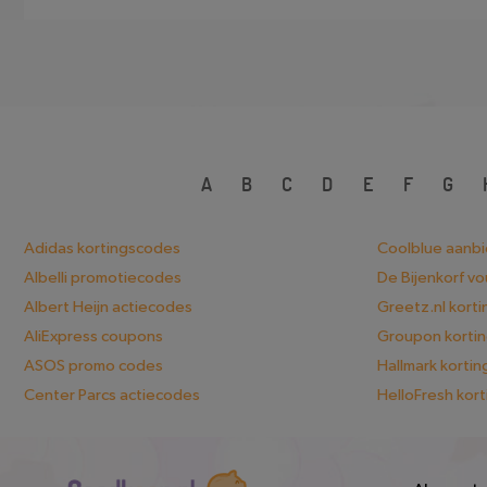
A
B
C
D
E
F
G
Adidas kortingscodes
Coolblue aanb
Albelli promotiecodes
De Bijenkorf v
Albert Heijn actiecodes
Greetz.nl kort
AliExpress coupons
Groupon korti
ASOS promo codes
Hallmark korti
Center Parcs actiecodes
HelloFresh kor