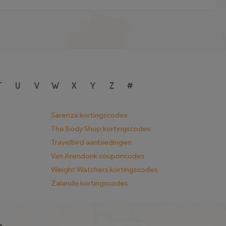
T
U
V
W
X
Y
Z
#
Sarenza kortingscodes
The Body Shop kortingscodes
Travelbird aanbiedingen
Van Arendonk couponcodes
Weight Watchers kortingscodes
Zalando kortingscodes