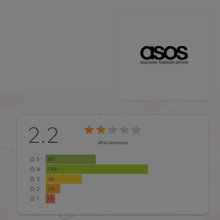
2.2
494
stemmen
5
68
4
138
3
49
2
20
1
13