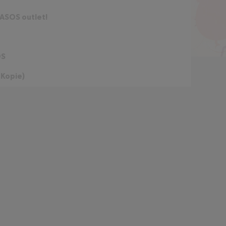
 ASOS outlet!
OS
(Kopie)