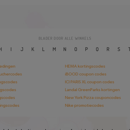
BLADER DOOR ALLE WINKELS
H
I
J
K
L
M
N
O
P
Q
R
S
iedingen
HEMA kortingscodes
ouchercodes
iBOOD coupon codes
ingscodes
ICI PARIS XL coupon codes
ngscodes
Landal GreenParks kortingen
ngscodes
New York Pizza couponcodes
tingscodes
Nike promotiecodes