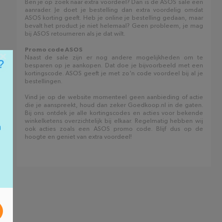
Ben je op zoek naar extra voordeel? Dan is de ASOS sale een
aanrader. Je doet je bestelling dan extra voordelig omdat
ASOS korting geeft. Heb je online je bestelling gedaan, maar
bevalt het product je niet helemaal? Geen probleem, je mag
bij ASOS retourneren als je dat wilt.
Promo code ASOS
×
Naast de sale zijn er nog andere mogelijkheden om te
besparen op je aankopen. Dat doe je bijvoorbeeld met een
kortingscode. ASOS geeft je met zo'n code voordeel bij al je
bestellingen.
Vind je op de website momenteel geen aanbieding of actie
die je aanspreekt, houd dan zeker Goedkoop.nl in de gaten.
Bij ons ontdek je alle kortingscodes en acties voor bekende
winkelketens overzichtelijk bij elkaar. Regelmatig hebben wij
ook acties zoals een ASOS promo code. Blijf dus op de
hoogte en geniet van extra voordeel!