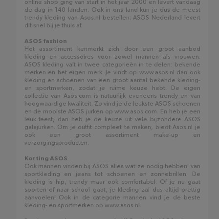
online shop ging van start in het jaar 2000 en levert vandaag
de dag in 140 landen. Ook in ons land kun je dus de meest
trendy kleding van Asos.nl bestellen; ASOS Nederland levert
dit snel bij je thuis af.
ASOS fashion
Het assortiment kenmerkt zich door een groot aanbod
kleding en accessoires voor zowel mannen als vrouwen.
ASOS kleding valt in twee categorieën in te delen: bekende
merken en het eigen merk. Je vindt op www.asos.nl dan ook
kleding en schoenen van een groot aantal bekende kleding-
en sportmerken, zodat je ruime keuze hebt. De eigen
collectie van Asos.com is natuurlijk eveneens trendy en van
hoogwaardige kwaliteit. Zo vind je de leukste ASOS schoenen
en de mooiste ASOS jurken op www.asos.com. En heb je een
leuk feest, dan heb je de keuze uit vele bijzondere ASOS
galajurken. Om je outfit compleet te maken, biedt Asos.nl je
ook een groot assortiment make-up en
verzorgingsproducten.
Korting ASOS
Ook mannen vinden bij ASOS alles wat ze nodig hebben: van
sportkleding en jeans tot schoenen en zonnebrillen. De
kleding is hip, trendy maar ook comfortabel. Of je nu gaat
sporten of naar school gaat, je kleding zal dus altijd prettig
aanvoelen! Ook in de categorie mannen vind je de beste
kleding- en sportmerken op www.asos.nl.