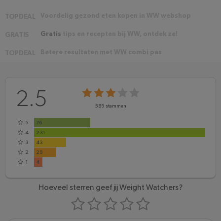
Voordelig gezond eten kopen in WW webshop
TOPDEAL
Gratis
tips en recepten bij WW, ontdek ze!
GRATIS
Betere resultaten met WW combi pas
TOPDEAL
2.5
589
stemmen
5
76
4
231
3
43
2
29
1
4
Hoeveel sterren geef jij Weight Watchers?