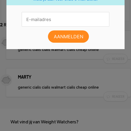
2
Reacties
MARTY
generic cialis cialis walmart cialis cheap online
REAGEER
MARTY
generic cialis cialis walmart cialis cheap online
REAGEER
Wat vind jij van Weight Watchers?