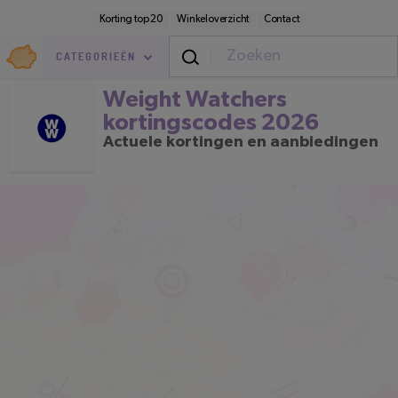
Direct
Secundaire
Korting top 20
Winkeloverzicht
Contact
naar
navigatie
pagina-
Goedkoop.nl
inhoud
CATEGORIEËN
Weight Watchers kortingscodes 2
Weight Watchers
kortingscodes 2026
Actuele kortingen en aanbiedingen