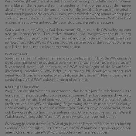
Via www.weightwatchers.nl bestel je in de online shop verschillende etenswaren
en artikelen die je ondersteuning bieden bij het op een gezonde manier
afvallen. Zo tref je er onder andere een handig kookboek waaruit je inspiratie
haalt voor bijvoorbeeld een WW lunch, een praktische weegschaal waarop je je
vorderingen kunt zien en een cakevorm waarmee je een lekkere WW cake kunt
maken, maar ook verantwoorde tussendoortjes, desserts en sauzen.
Wat staat er op het Weight Watchers menu? Kijk eens in de WW webshop voor
nodige ingrediënten. Een order plaatsen via Weightwatchers.nl is erg
gemakkelijk. Vul je winkelmandje met je benodigdheden en gebruik eventueel
een kortingscode, WW doet de rest voor je. Bestel je bovendien voor €50 of meer
dan betaal je helemaal niks aan verzendkosten.
WW contact
Streef je naar een fit lichaam en een gezonde levensstijl? Lijkt de WW cursus je
de ideale manier om je doelen te bereiken, maar zit je nog met enkele vragen?
Bijvoorbeeld over je abonnement, de WW online login of de SmartPoints
(ProPoints) calculator? WW helpt je er graag bij. Staat jouw vraag niet
beantwoord onder de categorie ‘Veelgestelde vragen’? Neem dan gerust
contact op via het WW telefoonnummer of per e-mail.
Kortingscode WW
Volg je een Weight Watchers programma, dan hoef je jezelf niet helemaal uit te
hongeren. Hetzelfde geldt voor je portemonnee. Het kost uiteraard wel wat,
maar je hoeft er niet heel diep voor in je buidel te tasten. Helemaal niet als je
profiteert van een WW aanbieding. Regelmatig staan er mooie acties voor je
klaar waarbij je geniet van flinke kortingen. Korting op je abonnement, maar
ook bijvoorbeeld korting in de online shop. Of wat dacht je van een Weight
Watchers kortingscode? Weight Watchers verrast je er regelmatig mee.
Overweeg je om te starten bij WW of ga je online bestellen? Neem zeker hier op
Goedkoop.nl een kijkje. Hier zetten we alle WW aanbiedingen voor je op een
rijtje. Ook een eventuele WW kortingscode pik je hier mee. Succes!