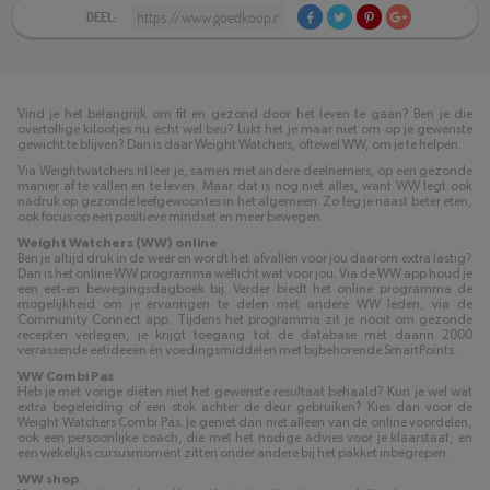
DEEL:
Vind je het belangrijk om fit en gezond door het leven te gaan? Ben je die
overtollige kilootjes nu echt wel beu? Lukt het je maar niet om op je gewenste
gewicht te blijven? Dan is daar Weight Watchers, oftewel WW, om je te helpen.
Via Weightwatchers.nl leer je, samen met andere deelnemers, op een gezonde
manier af te vallen en te leven. Maar dat is nog niet alles, want WW legt ook
nadruk op gezonde leefgewoontes in het algemeen. Zo leg je naast beter eten,
ook focus op een positieve mindset en meer bewegen.
Weight Watchers (WW) online
Ben je altijd druk in de weer en wordt het afvallen voor jou daarom extra lastig?
Dan is het online WW programma wellicht wat voor jou. Via de WW app houd je
een eet-en bewegingsdagboek bij. Verder biedt het online programma de
mogelijkheid om je ervaringen te delen met andere WW leden, via de
Community Connect app. Tijdens het programma zit je nooit om gezonde
recepten verlegen, je krijgt toegang tot de database met daarin 2000
verrassende eetideeën én voedingsmiddelen met bijbehorende SmartPoints.
WW Combi Pas
Heb je met vorige diëten niet het gewenste resultaat behaald? Kun je wel wat
extra begeleiding of een stok achter de deur gebruiken? Kies dan voor de
Weight Watchers Combi Pas. Je geniet dan niet alleen van de online voordelen,
ook een persoonlijke coach, die met het nodige advies voor je klaarstaat, en
een wekelijks cursusmoment zitten onder andere bij het pakket inbegrepen.
WW shop