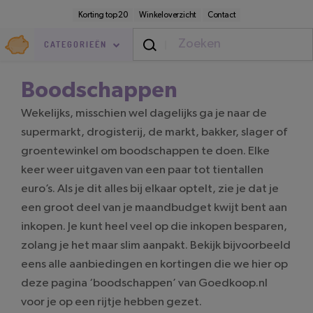
Direct
Secundaire
Korting top 20
Winkeloverzicht
Contact
naar
navigatie
pagina-
Goedkoop.nl
inhoud
CATEGORIEËN
Boodschappen
Wekelijks, misschien wel dagelijks ga je naar de
supermarkt, drogisterij, de markt, bakker, slager of
groentewinkel om boodschappen te doen. Elke
keer weer uitgaven van een paar tot tientallen
euro’s. Als je dit alles bij elkaar optelt, zie je dat je
een groot deel van je maandbudget kwijt bent aan
inkopen. Je kunt heel veel op die inkopen besparen,
zolang je het maar slim aanpakt. Bekijk bijvoorbeeld
eens alle aanbiedingen en kortingen die we hier op
deze pagina ‘boodschappen’ van Goedkoop.nl
voor je op een rijtje hebben gezet.