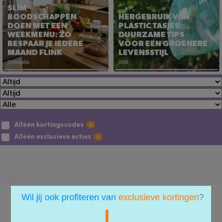
SLIM
BOODSCHAPPEN
HERGEBRUIK VAN
DOEN MET EEN
PLASTIC TASJES:
WEEKMENU: ZO
DUURZAME TIPS
BESPAAR JE IEDERE
VOOR EEN GROENERE
MAAND FLINK
LEVENSSTIJL
DOOR NADIA
DOOR
SLIM
HERGEBRUIK VAN
BOODSCHAPPEN
PLASTIC TASJES:
DOEN MET EEN
DUURZAME TIPS
WEEKMENU: ZO
VOOR EEN GROENERE
BESPAAR JE IEDERE
LEVENSSTIJL
Alléén kortingscodes
MAAND FLINK
Lees het artikel
Alléén exclusieve acties
Lees het artikel
×
BLADER DOOR ALLE WINKELS
A
B
C
D
E
F
G
H
I
J
K
L
M