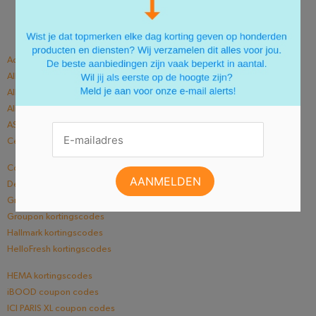
N
O
P
Q
R
S
T
U
V
W
X
Y
Z
#
Adidas kortingscodes
Albelli promotiecodes
Albert Heijn actiecodes
AliExpress coupons
ASOS promo codes
Center Parcs actiecodes
Coolblue aanbiedingen
De Bijenkorf vouchercodes
Greetz.nl kortingscodes
Groupon kortingscodes
Hallmark kortingscodes
HelloFresh kortingscodes
HEMA kortingscodes
iBOOD coupon codes
ICI PARIS XL coupon codes