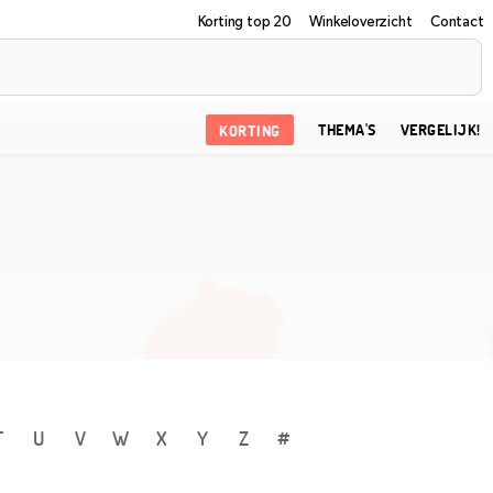
Korting top 20
Winkeloverzicht
Contact
KORTING
THEMA'S
VERGELIJK!
T
U
V
W
X
Y
Z
#