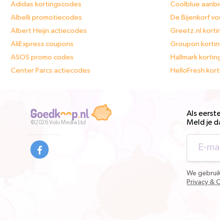
Adidas kortingscodes
Coolblue aanb
Albelli promotiecodes
De Bijenkorf v
Albert Heijn actiecodes
Greetz.nl kort
AliExpress coupons
Groupon korti
ASOS promo codes
Hallmark korti
Center Parcs actiecodes
HelloFresh kor
Als eerst
Meld je d
©2026
Volo Media Ltd
rden
We gebruik
Privacy & 
Snel