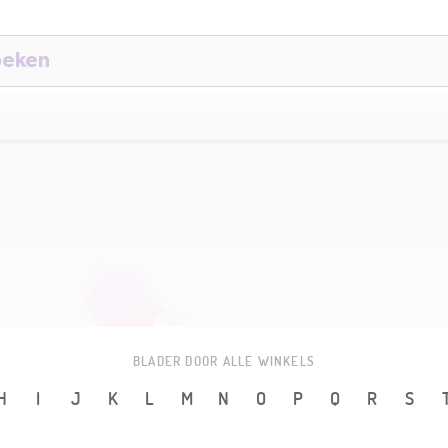
BLADER DOOR ALLE WINKELS
H
I
J
K
L
M
N
O
P
Q
R
S