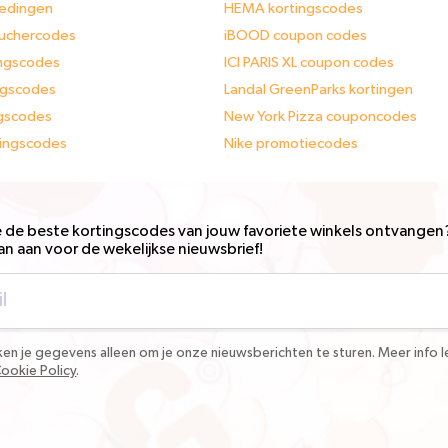
iedingen
HEMA kortingscodes
ouchercodes
iBOOD coupon codes
ingscodes
ICI PARIS XL coupon codes
ngscodes
Landal GreenParks kortingen
ngscodes
New York Pizza couponcodes
tingscodes
Nike promotiecodes
e de beste kortingscodes van jouw favoriete winkels ontvangen
an aan voor de wekelijkse nieuwsbrief!
en je gegevens alleen om je onze nieuwsberichten te sturen. Meer info le
Cookie Policy
.