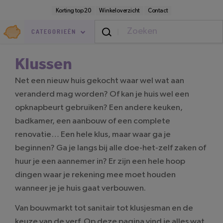
Direct
Secundaire
Korting top 20
Winkeloverzicht
Contact
naar
navigatie
pagina-
Goedkoop.nl
inhoud
CATEGORIEËN
Klussen
Net een nieuw huis gekocht waar wel wat aan
veranderd mag worden? Of kan je huis wel een
opknapbeurt gebruiken? Een andere keuken,
badkamer, een aanbouw of een complete
renovatie… Een hele klus, maar waar ga je
beginnen? Ga je langs bij alle doe-het-zelf zaken of
huur je een aannemer in? Er zijn een hele hoop
dingen waar je rekening mee moet houden
wanneer je je huis gaat verbouwen.
Van bouwmarkt tot sanitair tot klusjesman en de
keuze van de verf. Op deze pagina vind je alles wat