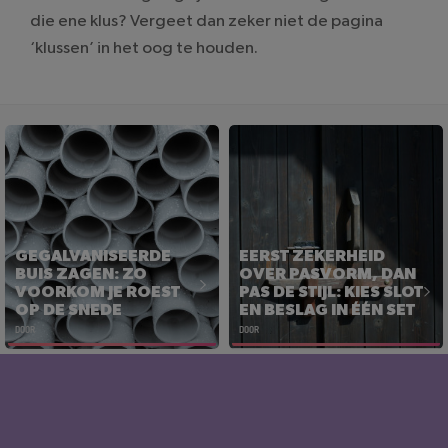
die ene klus? Vergeet dan zeker niet de pagina
‘klussen’ in het oog te houden.
GEGALVANISEERDE
EERST ZEKERHEID
BUIS ZAGEN: ZO
OVER PASVORM, DAN
VOORKOM JE ROEST
PAS DE STIJL: KIES SLOT
OP DE SNEDE
EN BESLAG IN ÉÉN SET
DOOR
DOOR
EERST ZEKERHEID
GEGALVANISEERDE
OVER PASVORM, DAN
BUIS ZAGEN: ZO
PAS DE STIJL: KIES SLOT
VOORKOM JE ROEST
EN BESLAG IN ÉÉN SET
OP DE SNEDE