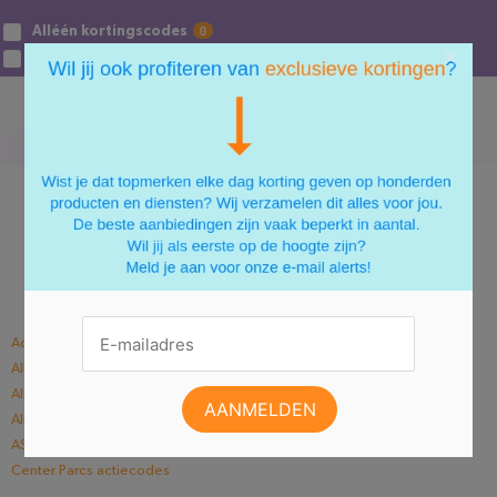
Alléén kortingscodes
×
Alléén exclusieve acties
BLADER DOOR ALLE WINKELS
A
B
C
D
E
F
G
H
I
J
K
L
M
N
O
P
Q
R
S
T
U
V
W
X
Y
Z
#
Adidas kortingscodes
Albelli promotiecodes
Albert Heijn actiecodes
AliExpress coupons
ASOS promo codes
Center Parcs actiecodes