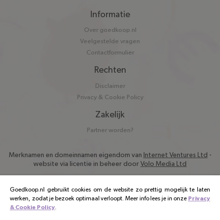
Informatie
Over goedkoop.nl
Veelgestelde vragen
Contactformulier
Rechten
Disclaimer
Privacy & Cookie Policy
Zakelijk
Partner worden?
Merknamen en domeinnamen eigendom van
Internet Ventures Ltd
-
website via licentie in beheer door
Volo Media Ltd
Goedkoop.nl gebruikt cookies om de website zo prettig mogelijk te laten
werken, zodat je bezoek optimaal verloopt. Meer info lees je in onze
Privacy
& Cookie Policy
.