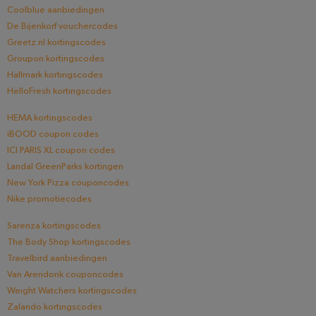
Coolblue aanbiedingen
De Bijenkorf vouchercodes
Greetz.nl kortingscodes
Groupon kortingscodes
Hallmark kortingscodes
HelloFresh kortingscodes
HEMA kortingscodes
iBOOD coupon codes
ICI PARIS XL coupon codes
Landal GreenParks kortingen
New York Pizza couponcodes
Nike promotiecodes
Sarenza kortingscodes
The Body Shop kortingscodes
Travelbird aanbiedingen
Van Arendonk couponcodes
Weight Watchers kortingscodes
Zalando kortingscodes