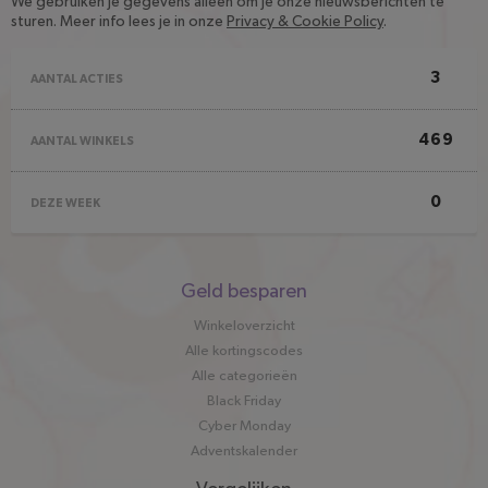
We gebruiken je gegevens alleen om je onze nieuwsberichten te
sturen. Meer info lees je in onze
Privacy & Cookie Policy
.
3
AANTAL ACTIES
469
AANTAL WINKELS
0
DEZE WEEK
Snel
Geld besparen
naar
Winkeloverzicht
Alle kortingscodes
Alle categorieën
Black Friday
Cyber Monday
Adventskalender