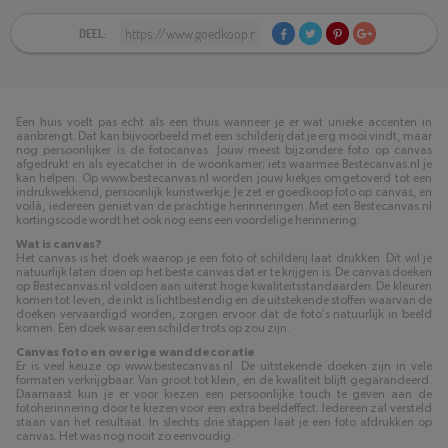
DEEL:
Een huis voelt pas echt als een thuis wanneer je er wat unieke accenten in
aanbrengt. Dat kan bijvoorbeeld met een schilderij dat je erg mooi vindt, maar
nog persoonlijker is de fotocanvas. Jouw meest bijzondere foto op canvas
afgedrukt en als eyecatcher in de woonkamer; iets waarmee Bestecanvas.nl je
kan helpen. Op www.bestecanvas.nl worden jouw kiekjes omgetoverd tot een
indrukwekkend, persoonlijk kunstwerkje. Je zet er goedkoop foto op canvas, en
voilà, iedereen geniet van de prachtige herinneringen. Met een Bestecanvas.nl
kortingscode wordt het ook nog eens een voordelige herinnering.
Wat is canvas?
Het canvas is het doek waarop je een foto of schilderij laat drukken. Dit wil je
natuurlijk laten doen op het beste canvas dat er te krijgen is. De canvas doeken
op Bestecanvas.nl voldoen aan uiterst hoge kwaliteitsstandaarden. De kleuren
komen tot leven, de inkt is lichtbestendig en de uitstekende stoffen waarvan de
doeken vervaardigd worden, zorgen ervoor dat de foto's natuurlijk in beeld
komen. Een doek waar een schilder trots op zou zijn.
Canvas foto en overige wanddecoratie
Er is veel keuze op www.bestecanvas.nl. De uitstekende doeken zijn in vele
formaten verkrijgbaar. Van groot tot klein, en de kwaliteit blijft gegarandeerd.
Daarnaast kun je er voor kiezen een persoonlijke touch te geven aan de
fotoherinnering door te kiezen voor een extra beeldeffect. Iedereen zal versteld
staan van het resultaat. In slechts drie stappen laat je een foto afdrukken op
canvas. Het was nog nooit zo eenvoudig.