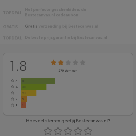
Het perfecte geschenkidee: de
TOPDEAL
Bestecanvas.nl cadeaubon
Gratis
verzending bij Bestecanvas.nl
GRATIS
De beste prijsgarantie bij Bestecanvas.nl
TOPDEAL
1.8
279
stemmen
5
51
4
38
3
23
2
9
1
1
Hoeveel sterren geef jij Bestecanvas.nl?