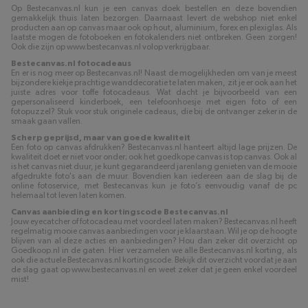
Op Bestecanvas.nl kun je een canvas doek bestellen en deze bovendien
gemakkelijk thuis laten bezorgen. Daarnaast levert de webshop niet enkel
producten aan op canvas maar ook op hout, aluminium, forex en plexiglas. Als
laatste mogen de fotoboeken en fotokalenders niet ontbreken. Geen zorgen!
Ook die zijn op www.bestecanvas.nl volop verkrijgbaar.
Bestecanvas.nl fotocadeaus
En er is nog meer op Bestecanvas.nl! Naast de mogelijkheden om van je meest
bijzondere kiekje prachtige wanddecoratie te laten maken, zit je er ook aan het
juiste adres voor toffe fotocadeaus. Wat dacht je bijvoorbeeld van een
gepersonaliseerd kinderboek, een telefoonhoesje met eigen foto of een
fotopuzzel? Stuk voor stuk originele cadeaus, die bij de ontvanger zeker in de
smaak gaan vallen.
Scherp geprijsd, maar van goede kwaliteit
Een foto op canvas afdrukken? Bestecanvas.nl hanteert altijd lage prijzen. De
kwaliteit doet er niet voor onder; ook het goedkope canvas is top canvas. Ook al
is het canvas niet duur, je kunt gegarandeerd jarenlang genieten van de mooie
afgedrukte foto's aan de muur. Bovendien kan iedereen aan de slag bij de
online fotoservice, met Bestecanvas kun je foto’s eenvoudig vanaf de pc
helemaal tot leven laten komen.
Canvas aanbieding en kortingscode Bestecanvas.nl
Jouw eyecatcher of fotocadeau met voordeel laten maken? Bestecanvas.nl heeft
regelmatig mooie canvas aanbiedingen voor je klaarstaan. Wil je op de hoogte
blijven van al deze acties en aanbiedingen? Hou dan zeker dit overzicht op
Goedkoop.nl in de gaten. Hier verzamelen we alle Bestecanvas.nl korting, als
ook die actuele Bestecanvas.nl kortingscode. Bekijk dit overzicht voordat je aan
de slag gaat op www.bestecanvas.nl en weet zeker dat je geen enkel voordeel
mist!