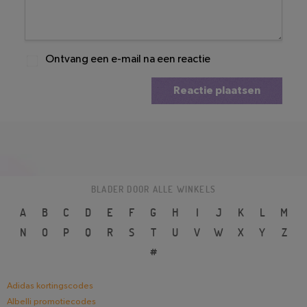
Ontvang een e-mail na een reactie
Reactie plaatsen
BLADER DOOR ALLE WINKELS
A
B
C
D
E
F
G
H
I
J
K
L
M
N
O
P
Q
R
S
T
U
V
W
X
Y
Z
#
Adidas kortingscodes
Albelli promotiecodes