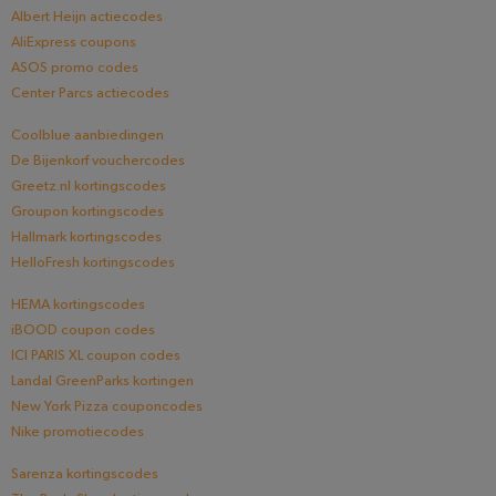
Albert Heijn actiecodes
AliExpress coupons
ASOS promo codes
Center Parcs actiecodes
Coolblue aanbiedingen
De Bijenkorf vouchercodes
Greetz.nl kortingscodes
Groupon kortingscodes
Hallmark kortingscodes
HelloFresh kortingscodes
HEMA kortingscodes
iBOOD coupon codes
ICI PARIS XL coupon codes
Landal GreenParks kortingen
New York Pizza couponcodes
Nike promotiecodes
Sarenza kortingscodes