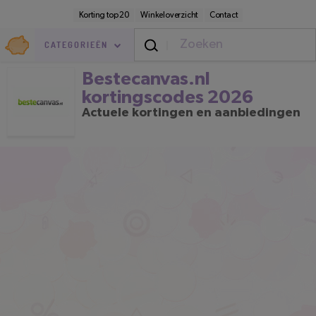
Direct
Secundaire
Korting top 20
Winkeloverzicht
Contact
naar
navigatie
pagina-
Goedkoop.nl
inhoud
CATEGORIEËN
Bestecanvas.nl kortingscodes 202
Bestecanvas.nl
kortingscodes 2026
Actuele kortingen en aanbiedingen