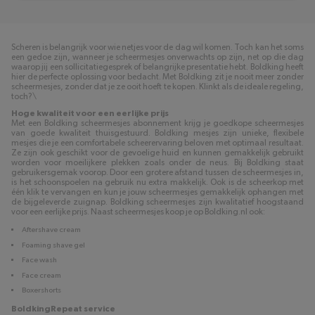
Scheren is belangrijk voor wie netjes voor de dag wil komen. Toch kan het soms
een gedoe zijn, wanneer je scheermesjes onverwachts op zijn, net op die dag
waarop jij een sollicitatiegesprek of belangrijke presentatie hebt. Boldking heeft
hier de perfecte oplossing voor bedacht. Met Boldking zit je nooit meer zonder
scheermesjes, zonder dat je ze ooit hoeft te kopen. Klinkt als de ideale regeling,
toch?\
Hoge kwaliteit voor een eerlijke prijs
Met een Boldking scheermesjes abonnement krijg je goedkope scheermesjes
van goede kwaliteit thuisgestuurd. Boldking mesjes zijn unieke, flexibele
mesjes die je een comfortabele scheerervaring beloven met optimaal resultaat.
Ze zijn ook geschikt voor de gevoelige huid en kunnen gemakkelijk gebruikt
worden voor moeilijkere plekken zoals onder de neus. Bij Boldking staat
gebruikersgemak voorop. Door een grotere afstand tussen de scheermesjes in,
is het schoonspoelen na gebruik nu extra makkelijk. Ook is de scheerkop met
één klik te vervangen en kun je jouw scheermesjes gemakkelijk ophangen met
de bijgeleverde zuignap. Boldking scheermesjes zijn kwalitatief hoogstaand
voor een eerlijke prijs. Naast scheermesjes koop je op Boldking.nl ook:
Aftershave cream
Foaming shave gel
Face wash
Face cream
Boxershorts
BoldkingRepeat service