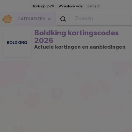
Direct
Secundaire
Korting top 20
Winkeloverzicht
Contact
naar
navigatie
pagina-
Goedkoop.nl
inhoud
CATEGORIEËN
Boldking kortingscodes 2026
Boldking kortingscodes
2026
Actuele kortingen en aanbiedingen