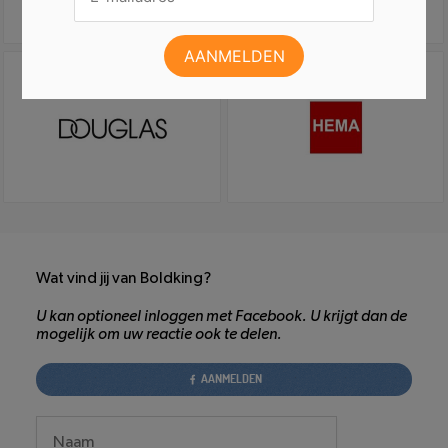
Wat vind jij van Boldking?
U kan optioneel inloggen met Facebook. U krijgt dan de
mogelijk om uw reactie ook te delen.
AANMELDEN