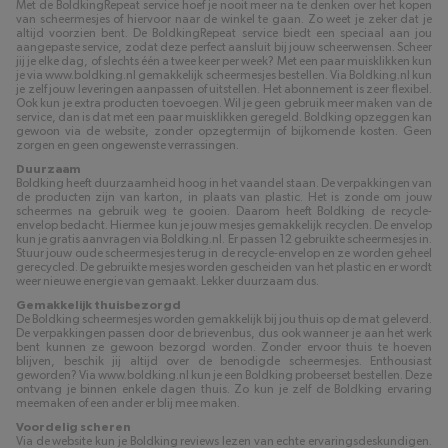
Met de BoldkingRepeat service hoef je nooit meer na te denken over het kopen
van scheermesjes of hiervoor naar de winkel te gaan. Zo weet je zeker dat je
altijd voorzien bent. De BoldkingRepeat service biedt een speciaal aan jou
aangepaste service, zodat deze perfect aansluit bij jouw scheerwensen. Scheer
jij je elke dag, of slechts één a twee keer per week? Met een paar muisklikken kun
je via www.boldking.nl gemakkelijk scheermesjes bestellen. Via Boldking.nl kun
je zelf jouw leveringen aanpassen of uitstellen. Het abonnement is zeer flexibel.
Ook kun je extra producten toevoegen. Wil je geen gebruik meer maken van de
service, dan is dat met een paar muisklikken geregeld. Boldking opzeggen kan
gewoon via de website, zonder opzegtermijn of bijkomende kosten. Geen
zorgen en geen ongewenste verrassingen.
Duurzaam
Boldking heeft duurzaamheid hoog in het vaandel staan. De verpakkingen van
de producten zijn van karton, in plaats van plastic. Het is zonde om jouw
scheermes na gebruik weg te gooien. Daarom heeft Boldking de recycle-
envelop bedacht. Hiermee kun je jouw mesjes gemakkelijk recyclen. De envelop
kun je gratis aanvragen via Boldking.nl. Er passen 12 gebruikte scheermesjes in.
Stuur jouw oude scheermesjes terug in de recycle-envelop en ze worden geheel
gerecycled. De gebruikte mesjes worden gescheiden van het plastic en er wordt
weer nieuwe energie van gemaakt. Lekker duurzaam dus.
Gemakkelijk thuisbezorgd
De Boldking scheermesjes worden gemakkelijk bij jou thuis op de mat geleverd.
De verpakkingen passen door de brievenbus, dus ook wanneer je aan het werk
bent kunnen ze gewoon bezorgd worden. Zonder ervoor thuis te hoeven
blijven, beschik jij altijd over de benodigde scheermesjes. Enthousiast
geworden? Via www.boldking.nl kun je een Boldking probeerset bestellen. Deze
ontvang je binnen enkele dagen thuis. Zo kun je zelf de Boldking ervaring
meemaken of een ander er blij mee maken.
Voordelig scheren
Via de website kun je Boldking reviews lezen van echte ervaringsdeskundigen.