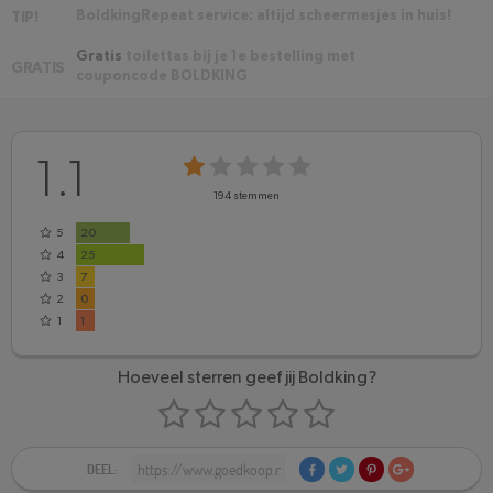
BoldkingRepeat service: altijd scheermesjes in huis!
TIP!
Gratis
toilettas bij je 1e bestelling met
GRATIS
couponcode BOLDKING
1.1
194
stemmen
5
20
4
25
3
7
2
0
1
1
Hoeveel sterren geef jij Boldking?
DEEL: