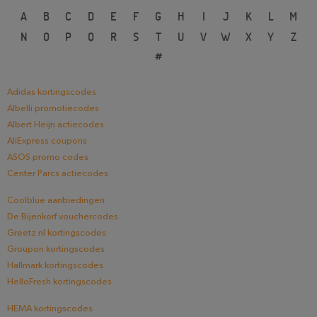
A
B
C
D
E
F
G
H
I
J
K
L
M
N
O
P
Q
R
S
T
U
V
W
X
Y
Z
#
Adidas kortingscodes
Albelli promotiecodes
Albert Heijn actiecodes
AliExpress coupons
ASOS promo codes
Center Parcs actiecodes
Coolblue aanbiedingen
De Bijenkorf vouchercodes
Greetz.nl kortingscodes
Groupon kortingscodes
Hallmark kortingscodes
HelloFresh kortingscodes
HEMA kortingscodes