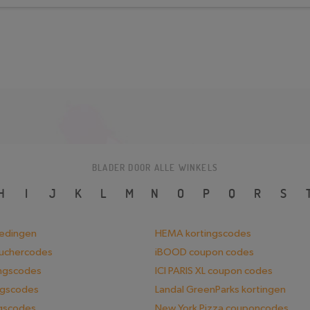
BLADER DOOR ALLE WINKELS
H
I
J
K
L
M
N
O
P
Q
R
S
iedingen
HEMA kortingscodes
ouchercodes
iBOOD coupon codes
ingscodes
ICI PARIS XL coupon codes
ngscodes
Landal GreenParks kortingen
ngscodes
New York Pizza couponcodes