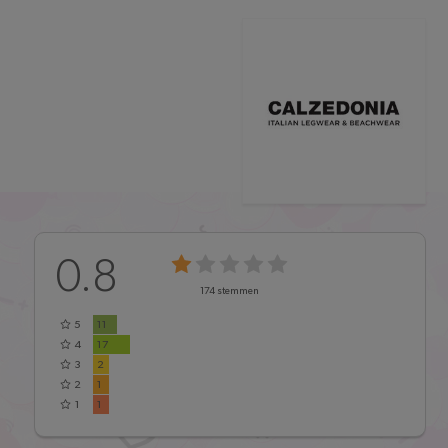
0.8
174
stemmen
5
11
4
17
3
2
2
1
1
1