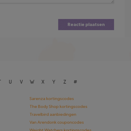
Reactie plaatsen
T
U
V
W
X
Y
Z
#
Sarenza kortingscodes
The Body Shop kortingscodes
Travelbird aanbiedingen
Van Arendonk couponcodes
Weight Watchers kortingscodes