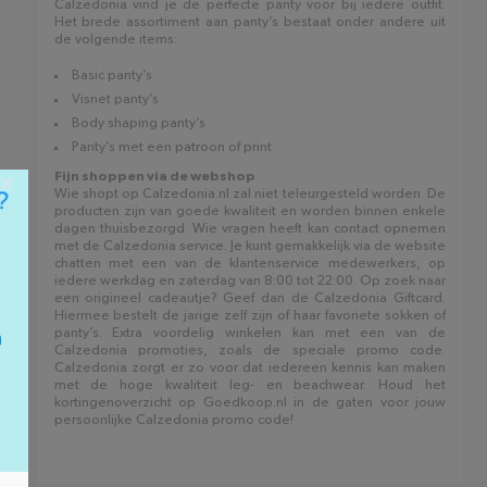
Calzedonia vind je de perfecte panty voor bij iedere outfit.
Het brede assortiment aan panty’s bestaat onder andere uit
de volgende items:
Basic panty’s
Visnet panty’s
Body shaping panty’s
Panty’s met een patroon of print
×
Fijn shoppen via de webshop
Wie shopt op Calzedonia.nl zal niet teleurgesteld worden. De
producten zijn van goede kwaliteit en worden binnen enkele
dagen thuisbezorgd. Wie vragen heeft kan contact opnemen
met de Calzedonia service. Je kunt gemakkelijk via de website
chatten met een van de klantenservice medewerkers, op
iedere werkdag en zaterdag van 8:00 tot 22:00. Op zoek naar
een origineel cadeautje? Geef dan de Calzedonia Giftcard.
Hiermee bestelt de jarige zelf zijn of haar favoriete sokken of
panty’s. Extra voordelig winkelen kan met een van de
Calzedonia promoties, zoals de speciale promo code.
Calzedonia zorgt er zo voor dat iedereen kennis kan maken
met de hoge kwaliteit leg- en beachwear. Houd het
kortingenoverzicht op Goedkoop.nl in de gaten voor jouw
persoonlijke Calzedonia promo code!