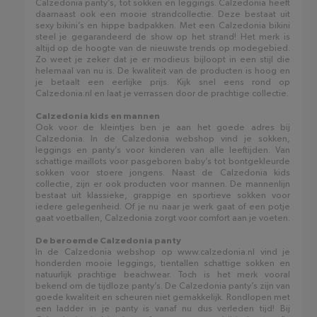
Calzedonia panty’s, tot sokken en leggings. Calzedonia heeft
daarnaast ook een mooie strandcollectie. Deze bestaat uit
sexy bikini’s en hippe badpakken. Met een Calzedonia bikini
steel je gegarandeerd de show op het strand! Het merk is
altijd op de hoogte van de nieuwste trends op modegebied.
Zo weet je zeker dat je er modieus bijloopt in een stijl die
helemaal van nu is. De kwaliteit van de producten is hoog en
je betaalt een eerlijke prijs. Kijk snel eens rond op
Calzedonia.nl en laat je verrassen door de prachtige collectie.
Calzedonia kids en mannen
Ook voor de kleintjes ben je aan het goede adres bij
Calzedonia. In de Calzedonia webshop vind je sokken,
leggings en panty’s voor kinderen van alle leeftijden. Van
schattige maillots voor pasgeboren baby’s tot bontgekleurde
sokken voor stoere jongens. Naast de Calzedonia kids
collectie, zijn er ook producten voor mannen. De mannenlijn
bestaat uit klassieke, grappige en sportieve sokken voor
iedere gelegenheid. Of je nu naar je werk gaat of een potje
gaat voetballen, Calzedonia zorgt voor comfort aan je voeten.
De beroemde Calzedonia panty
In de Calzedonia webshop op www.calzedonia.nl vind je
honderden mooie leggings, tientallen schattige sokken en
natuurlijk prachtige beachwear. Toch is het merk vooral
bekend om de tijdloze panty’s. De Calzedonia panty’s zijn van
goede kwaliteit en scheuren niet gemakkelijk. Rondlopen met
een ladder in je panty is vanaf nu dus verleden tijd! Bij