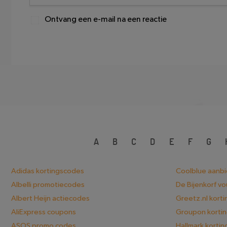
Ontvang een e-mail na een reactie
A
B
C
D
E
F
G
Adidas kortingscodes
Coolblue aanb
Albelli promotiecodes
De Bijenkorf v
Albert Heijn actiecodes
Greetz.nl kort
AliExpress coupons
Groupon korti
ASOS promo codes
Hallmark korti