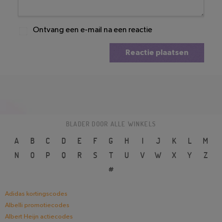
Ontvang een e-mail na een reactie
Reactie plaatsen
BLADER DOOR ALLE WINKELS
A
B
C
D
E
F
G
H
I
J
K
L
M
N
O
P
Q
R
S
T
U
V
W
X
Y
Z
#
Adidas kortingscodes
Albelli promotiecodes
Albert Heijn actiecodes