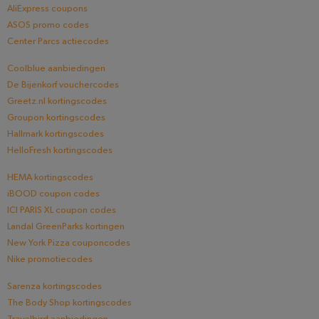
AliExpress coupons
ASOS promo codes
Center Parcs actiecodes
Coolblue aanbiedingen
De Bijenkorf vouchercodes
Greetz.nl kortingscodes
Groupon kortingscodes
Hallmark kortingscodes
HelloFresh kortingscodes
HEMA kortingscodes
iBOOD coupon codes
ICI PARIS XL coupon codes
Landal GreenParks kortingen
New York Pizza couponcodes
Nike promotiecodes
Sarenza kortingscodes
The Body Shop kortingscodes