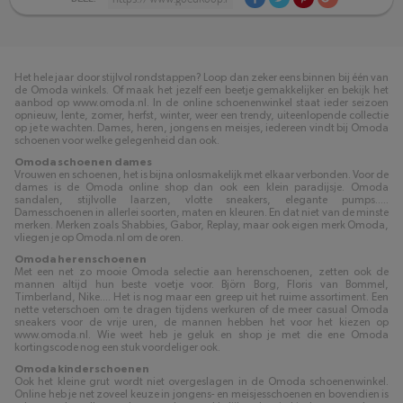
Het hele jaar door stijlvol rondstappen? Loop dan zeker eens binnen bij één van
de Omoda winkels. Of maak het jezelf een beetje gemakkelijker en bekijk het
aanbod op www.omoda.nl. In de online schoenenwinkel staat ieder seizoen
opnieuw, lente, zomer, herfst, winter, weer een trendy, uiteenlopende collectie
op je te wachten. Dames, heren, jongens en meisjes, iedereen vindt bij Omoda
schoenen voor welke gelegenheid dan ook.
Omoda schoenen dames
Vrouwen en schoenen, het is bijna onlosmakelijk met elkaar verbonden. Voor de
dames is de Omoda online shop dan ook een klein paradijsje. Omoda
sandalen, stijlvolle laarzen, vlotte sneakers, elegante pumps.....
Damesschoenen in allerlei soorten, maten en kleuren. En dat niet van de minste
merken. Merken zoals Shabbies, Gabor, Replay, maar ook eigen merk Omoda,
vliegen je op Omoda.nl om de oren.
Omoda herenschoenen
Met een net zo mooie Omoda selectie aan herenschoenen, zetten ook de
mannen altijd hun beste voetje voor. Björn Borg, Floris van Bommel,
Timberland, Nike.... Het is nog maar een greep uit het ruime assortiment. Een
nette veterschoen om te dragen tijdens werkuren of de meer casual Omoda
sneakers voor de vrije uren, de mannen hebben het voor het kiezen op
www.omoda.nl. Wie weet heb je geluk en shop je met die ene Omoda
kortingscode nog een stuk voordeliger ook.
Omoda kinderschoenen
Ook het kleine grut wordt niet overgeslagen in de Omoda schoenenwinkel.
Online heb je net zoveel keuze in jongens- en meisjesschoenen en bovendien is