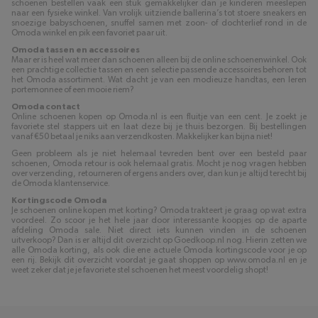
schoenen bestellen vaak een stuk gemakkelijker dan je kinderen meeslepen
naar een fysieke winkel. Van vrolijk uitziende ballerina’s tot stoere sneakers en
snoezige babyschoenen, snuffel samen met zoon- of dochterlief rond in de
Omoda winkel en pik een favoriet paar uit.
Omoda tassen en accessoires
Maar er is heel wat meer dan schoenen alleen bij de online schoenenwinkel. Ook
een prachtige collectie tassen en een selectie passende accessoires behoren tot
het Omoda assortiment. Wat dacht je van een modieuze handtas, een leren
portemonnee of een mooie riem?
Omoda contact
Online schoenen kopen op Omoda.nl is een fluitje van een cent. Je zoekt je
favoriete stel stappers uit en laat deze bij je thuis bezorgen. Bij bestellingen
vanaf €50 betaal je niks aan verzendkosten. Makkelijker kan bijna niet!
Geen probleem als je niet helemaal tevreden bent over een besteld paar
schoenen, Omoda retour is ook helemaal gratis. Mocht je nog vragen hebben
over verzending, retourneren of ergens anders over, dan kun je altijd terecht bij
de Omoda klantenservice.
Kortingscode Omoda
Je schoenen online kopen met korting? Omoda trakteert je graag op wat extra
voordeel. Zo scoor je het hele jaar door interessante koopjes op de aparte
afdeling Omoda sale. Niet direct iets kunnen vinden in de schoenen
uitverkoop? Dan is er altijd dit overzicht op Goedkoop.nl nog. Hierin zetten we
alle Omoda korting, als ook die ene actuele Omoda kortingscode voor je op
een rij. Bekijk dit overzicht voordat je gaat shoppen op www.omoda.nl en je
weet zeker dat je je favoriete stel schoenen het meest voordelig shopt!