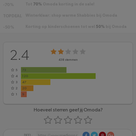
Tot
70%
Omoda korting in de sale!
-70%
Winterklaar: shop warme Shabbies bij Omoda
TOPDEAL
Korting op kinderschoenen tot wel
50%
bij Omoda
-50%
2.4
438
stemmen
5
73
4
120
3
47
2
20
1
9
Hoeveel sterren geef jij Omoda?
DEEL: