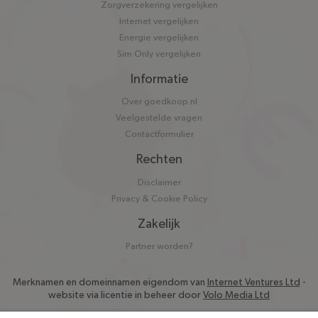
Zorgverzekering vergelijken
Internet vergelijken
Energie vergelijken
Sim Only vergelijken
Informatie
Over goedkoop.nl
Veelgestelde vragen
Contactformulier
Rechten
Disclaimer
Privacy & Cookie Policy
Zakelijk
Partner worden?
Merknamen en domeinnamen eigendom van
Internet Ventures Ltd
-
website via licentie in beheer door
Volo Media Ltd