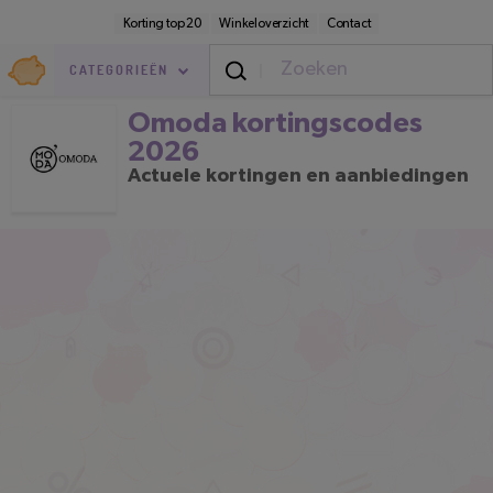
Direct
Secundaire
Korting top 20
Winkeloverzicht
Contact
naar
navigatie
pagina-
Goedkoop.nl
inhoud
CATEGORIEËN
Omoda kortingscodes 2026
Omoda kortingscodes
2026
Actuele kortingen en aanbiedingen