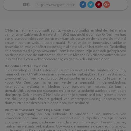
DEEL:
O'Neill is hét merk voor surfkleding, wintersportoutfits en lifestyle. Het merk is
van origine Californisch en werd in 1952 opgericht door Jack O'Neill. Hij had
een grote voorliefde voor surfen en kwam als eerste op de hele wereld met het
eerste neopreen wetsuit op de markt. Functionele en innovatieve artikelen
ontwikkelen, was vanaf het eerste begin al het doel van het surfmerk. De kleding
en accessoires die je op www.oneill.com kunt kopen, zijn dan ook geïnspireerd
op de passie voor de surfsport en de natuur. Met een O'Neill promotiecode kun
je in de Oneill.com webshop voordelig en gemakkelijk inkopen doen.
De online O'Neill winkel
In de webshop van het Californische surfmerk vind je O'Neill wintersport outfits,
maar ook een O'Neill bikini is in de webwinkel verkrijgbaar. Daarnaast is er op
www.oneill.com veel kleding voor de surfsporter en sportkleding te zien en te
koop. Op Oneill.com is er een verdeling gemaakt in dameskleding,
herenoutfits, wetsuits en kleding voor jongens en meisjes. Zo kun je
gemakkelijk zoeken per categorie en is er een uitgebreid aanbod voor iedere
doelgroep. Ook is er een O'Neill sale waarin je bijvoorbeeld je slag kunt slaan in
een skikleding sale. Op het gebied van wintersportkleding, accessoires en
dames- en herenkleren is er in de sale ook veel te vinden.
Ruim surf-assortiment bij Oneill.com
Ben je regelmatig op een surfboard te vinden? In de surfwinkel van
www.oneill.com vind je een ruim aanbod aan surfspullen. Zo zijn er voor
vrouwen surf leggings, schoenen van diverse surfmerken, surfhandschoenen,
mutsen en wetsuits verkrijgbaar. Ook voor de mannen is deze kleding te koop
in de webshop. Daarnaast zijn er bikini's, badpakken, zwembroeken, slippers,