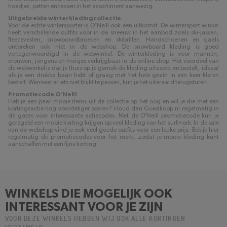
hoedjes, petten en tassen in het assortiment aanwezig.
Uitgebreide winterkledingcollectie
Voor de echte wintersporter is O’Neill ook een uitkomst. De wintersport winkel
heeft verschillende outfits voor in de sneeuw in het aanbod zoals ski-jassen,
fleecevesten, snowboardbroeken en skibrillen. Handschoenen en sjaals
ontbreken ook niet in de webshop. De snowboard kleding is goed
vertegenwoordigd in de webwinkel. De winterkleding is voor mannen,
vrouwen, jongens en meisjes verkrijgbaar in de online shop. Het voordeel van
de webwinkel is dat je thuis op je gemak de kleding uitzoekt en bestelt, ideaal
als je een drukke baan hebt of graag met het hele gezin in een keer kleren
bestelt. Wanneer er iets niet blijkt te passen, kun je het uiteraard terugsturen.
Promotiecode O'Neill
Heb je een paar mooie items uit de collectie op het oog en wil je die met een
kortingsactie nog voordeliger scoren? Houd dan Goedkoop.nl regelmatig in
de gaten voor interessante actiecodes. Met de O'Neill promotiecode kun je
geregeld een mooie korting krijgen op veel kleding van het surfmerk. In de sale
van de webshop vind je ook veel goede outfits voor een leuke prijs. Bekijk hier
regelmatig de promotiecodes voor het merk, zodat je mooie kleding kunt
aanschaffen met een fijne korting.
WINKELS DIE MOGELIJK OOK
INTERESSANT VOOR JE ZIJN
VOOR DEZE WINKELS HEBBEN WIJ OOK ALLE KORTINGEN