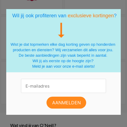
×
Wat vind jij van O'Neill?