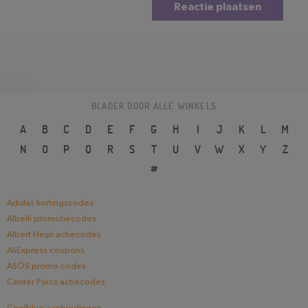
Reactie plaatsen
BLADER DOOR ALLE WINKELS
A
B
C
D
E
F
G
H
I
J
K
L
M
N
O
P
Q
R
S
T
U
V
W
X
Y
Z
#
Adidas kortingscodes
Albelli promotiecodes
Albert Heijn actiecodes
AliExpress coupons
ASOS promo codes
Center Parcs actiecodes