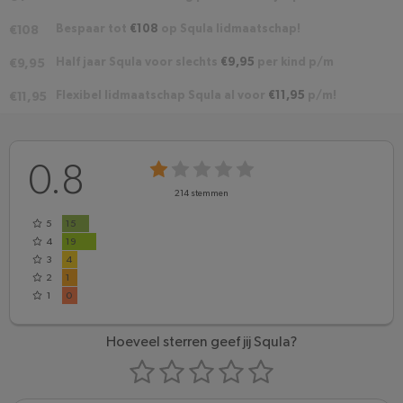
Bespaar tot
€108
op Squla lidmaatschap!
€108
Half jaar Squla voor slechts
€9,95
per kind p/m
€9,95
Flexibel lidmaatschap Squla al voor
€11,95
p/m!
€11,95
0.8
214
stemmen
5
15
4
19
3
4
2
1
1
0
Hoeveel sterren geef jij Squla?