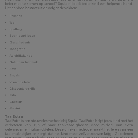
beter mee te komen op school? Squla.nl biedt ieder kind een helpende hand.
Het aanbod bestaat uit de volgende vakken:
Rekenen
Taal
Spelling
Begrijpend lezen
Geschiedenis
Topografie
Aardrijkskunde
Natuur en Techniek
Sova
Engels
Vreemde talen
21st century skills
Cito
Checkit!
Muziek
TaalExtra
TaalExtra is een nieuwe lesmethode bij Squla. TaalExtra helpt jouw kind met het
verbeteren van zijn of haar taalvaardigheden door middel van extra
oefeningen en hulpmiddelen. Deze unieke methode maakt het leren van een
taal makkelijker en zorgt dat het kind meer zelfvertrouwen krijgt. Ze oefenen