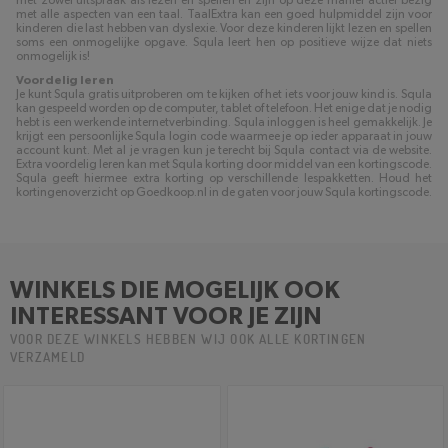
met zowel uitspraak als lezen en spellen en zijn op deze manier actief bezig
met alle aspecten van een taal. TaalExtra kan een goed hulpmiddel zijn voor
kinderen die last hebben van dyslexie. Voor deze kinderen lijkt lezen en spellen
soms een onmogelijke opgave. Squla leert hen op positieve wijze dat niets
onmogelijk is!
Voordelig leren
Je kunt Squla gratis uitproberen om te kijken of het iets voor jouw kind is. Squla
kan gespeeld worden op de computer, tablet of telefoon. Het enige dat je nodig
hebt is een werkende internetverbinding. Squla inloggen is heel gemakkelijk. Je
krijgt een persoonlijke Squla login code waarmee je op ieder apparaat in jouw
account kunt. Met al je vragen kun je terecht bij Squla contact via de website.
Extra voordelig leren kan met Squla korting door middel van een kortingscode.
Squla geeft hiermee extra korting op verschillende lespakketten. Houd het
kortingenoverzicht op Goedkoop.nl in de gaten voor jouw Squla kortingscode.
WINKELS DIE MOGELIJK OOK
INTERESSANT VOOR JE ZIJN
VOOR DEZE WINKELS HEBBEN WIJ OOK ALLE KORTINGEN
VERZAMELD