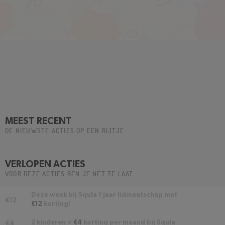
MEEST RECENT
DE NIEUWSTE ACTIES OP EEN RIJTJE
VERLOPEN ACTIES
VOOR DEZE ACTIES BEN JE NET TE LAAT.
Deze week bij Squla 1 jaar lidmaatschap met
€12
€12
korting!
2 kinderen =
€4
korting per maand bij Squla
€4