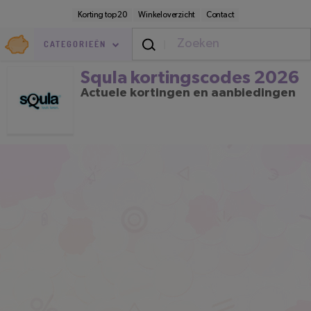
Direct
Secundaire
Korting top 20
Winkeloverzicht
Contact
naar
navigatie
pagina-
Goedkoop.nl
inhoud
CATEGORIEËN
Squla kortingscodes 2026
Squla kortingscodes 2026
Actuele kortingen en aanbiedingen