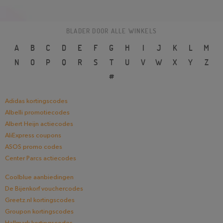
BLADER DOOR ALLE WINKELS
A
B
C
D
E
F
G
H
I
J
K
L
M
N
O
P
Q
R
S
T
U
V
W
X
Y
Z
#
Adidas kortingscodes
Albelli promotiecodes
Albert Heijn actiecodes
AliExpress coupons
ASOS promo codes
Center Parcs actiecodes
Coolblue aanbiedingen
De Bijenkorf vouchercodes
Greetz.nl kortingscodes
Groupon kortingscodes