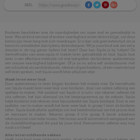
DEEL:
Kinderen beschikken over de vaardigheden om super snel en gemakkelijk te
leren. Wie als kind een taal of andere vaardigheid onder de knie krijgt, zal deze
kennis zijn leven lang met zich meedragen. Er is dan ook geen betere tijd om je
kennis te ontwikkelen dan tijdens de kinderjaren. Wil je jouw kind ook een extra
steuntje in de rug geven tijdens het leren? Daar kan Squla je bij helpen! De
leermethodes van www.squla.nl maken leren gemakkelijk en leuk. Squla leuk
leren is een effectieve methode vol met leerspellen die kinderen spelenderwijs
een nieuwe vaardigheid bijbrengen. Of je ze nu extra wilt ondersteunen met
een schoolvak als aardrijkskunde, rekenen of geschiedenis, of een vreemde taal
wilt leren spreken, met Squla wordt leren altijd een eitje.
Maak leren weer leuk
Door spelenderwijs te leren krijgen kinderen het meeste mee. De lesmethode
van Squla maakt leren weer leuk voor kinderen, door van iedere oefening een
spelletje te maken. Het aanbod van Squla.nl is ruim: van rekenen oefenen tot
cito oefenen, het kan allemaal via het leerprogramma op de website. Squla
helpt kinderen met rekenen door bijvoorbeeld een Squla bordspel. Door er een
spelletje van te maken wordt het leren weer leuk. In groep 1 leren de kinderen
tellen. Squla biedt allerlei spelletjes vol met beeldmateriaal om het proces leuk
en leerzaam te maken. Rekenen groep 4 t/m groep 8 bevat adaptieve
rekenquizzen voor ieder niveau. Het niveau wordt automatisch aangepast aan
de moeilijkheidsgraad die past bij jouw kind. Keersommen oefenen was nog
nooit zo’n feest!
Allerlei verschillende vakken
Heeft jouw kind meer uitdaging nodig, of wil je hem of haar juist helpen om