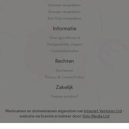
Internet vergelijken
Energie vergelijken
Sim Only vergelijken
Informatie
Over goedkoop.nl
Veelgestelde vragen
Contactformulier
Rechten
Disclaimer
Privacy & Cookie Policy
Zakelijk
Partner worden?
Merknamen en domeinnamen eigendom van
Internet Ventures Ltd
-
website via licentie in beheer door
Volo Media Ltd