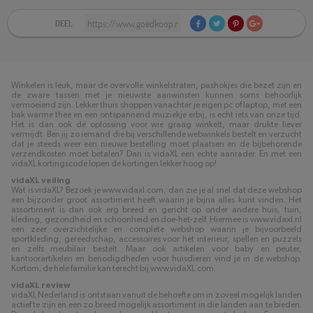
DEEL:
Winkelen is leuk, maar de overvolle winkelstraten, pashokjes die bezet zijn en
de zware tassen met je nieuwste aanwinsten kunnen soms behoorlijk
vermoeiend zijn. Lekker thuis shoppen vanachter je eigen pc of laptop, met een
bak warme thee en een ontspannend muziekje erbij, is echt iets van onze tijd.
Het is dan ook dé oplossing voor wie graag winkelt, maar drukte liever
vermijdt. Ben jij zo iemand die bij verschillende webwinkels bestelt en verzucht
dat je steeds weer een nieuwe bestelling moet plaatsen en de bijbehorende
verzendkosten moet betalen? Dan is vidaXL een echte aanrader. En met een
vidaXL kortingscode lopen de kortingen lekker hoog op!
vidaXL veiling
Wat is vidaXL? Bezoek je www.vidaxl.com, dan zie je al snel dat deze webshop
een bijzonder groot assortiment heeft waarin je bijna alles kunt vinden. Het
assortiment is dan ook erg breed en gericht op onder andere huis, tuin,
kleding, gezondheid en schoonheid en doe-het-zelf. Hiermee is www.vidaxl.nl
een zeer overzichtelijke en complete webshop waarin je bijvoorbeeld
sportkleding, gereedschap, accessoires voor het interieur, spellen en puzzels
en zelfs meubilair bestelt. Maar ook artikelen voor baby en peuter,
kantoorartikelen en benodigdheden voor huisdieren vind je in de webshop.
Kortom; de hele familie kan terecht bij www.vidaXL.com.
vidaXL review
vidaXL Nederland is ontstaan vanuit de behoefte om in zoveel mogelijk landen
actief te zijn en een zo breed mogelijk assortiment in die landen aan te bieden.