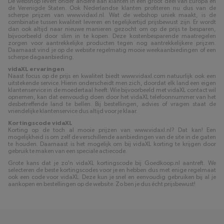
De webshop levert onder andere aan klanten in een groot deel van Europa en
de Verenigde Staten. Ook Nederlandse klanten profiteren nu dus van de
scherpe prijzen van www.vidaxl.nl. Wat de webshop uniek maakt, is de
combinatie tussen kwaliteit leveren en tegelijkertijd prijsbewust zijn. Er wordt
dan ook altijd naar nieuwe manieren gezocht om op de prijs te besparen,
bijvoorbeeld door slim in te kopen. Deze kostenbesparende maatregelen
zorgen voor aantrekkelijke producten tegen nog aantrekkelijkere prijzen.
Daarnaast vind je op de website regelmatig mooie weekaanbiedingen of een
scherpe dagaanbieding.
vidaXL ervaringen
Naast focus op de prijs en kwaliteit biedt www.vidaxl.com natuurlijk ook een
uitstekende service. Hierin onderscheidt men zich, doordat elk land een eigen
klantenservice in de moedertaal heeft. Wie bijvoorbeeld met vidaXL contact wil
opnemen, kan dat eenvoudig doen door het vidaXL telefoonnummer van het
desbetreffende land te bellen. Bij bestellingen, advies of vragen staat de
vriendelijke klantenservice dus altijd voor je klaar.
Kortingscode vidaXL
Korting op de toch al mooie prijzen van www.vidaxl.nl? Dat kan! Een
mogelijkheid is om zelf de verschillende aanbiedingen van de site in de gaten
te houden. Daarnaast is het mogelijk om bij vidaXL korting te krijgen door
gebruik te maken van een speciale actiecode.
Grote kans dat je zo'n vidaXL kortingscode bij Goedkoop.nl aantreft. We
selecteren de beste kortingscodes voor je en hebben dus met enige regelmaat
ook een code voor vidaXL. Deze kun je snel en eenvoudig gebruiken bij al je
aankopen en bestellingen op de website. Zo ben je dus écht prijsbewust!