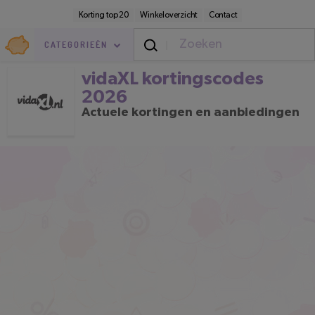
Direct
Secundaire
Korting top 20
Winkeloverzicht
Contact
naar
navigatie
pagina-
Goedkoop.nl
inhoud
CATEGORIEËN
vidaXL kortingscodes 2026
vidaXL kortingscodes
2026
Actuele kortingen en aanbiedingen