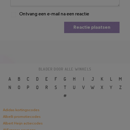
Ontvang een e-mail na een reactie
Reactie plaatsen
BLADER DOOR ALLE WINKELS
A
B
C
D
E
F
G
H
I
J
K
L
M
N
O
P
Q
R
S
T
U
V
W
X
Y
Z
#
Adidas kortingscodes
Albelli promotiecodes
Albert Heijn actiecodes