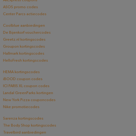
AliExpress coupons
ASOS promo codes
Center Parcs actiecodes
Coolblue aanbiedingen
De Bijenkorf vouchercodes
Greetz.nl kortingscodes
Groupon kortingscodes
Hallmark kortingscodes
HelloFresh kortingscodes
HEMA kortingscodes
iBOOD coupon codes
ICI PARIS XL coupon codes
Landal GreenParks kortingen
New York Pizza couponcodes
Nike promotiecodes
Sarenza kortingscodes
The Body Shop kortingscodes
Travelbird aanbiedingen