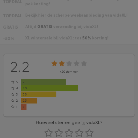
TOPDEAL
pak korting!
Bekijk hier de scherpe weekaanbieding van vidaXL!
TOPDEAL
Altijd
GRATIS
verzending bij vidaXL!
GRATIS
XL wintersale bij vidaXL: tot
50%
korting!
-50%
2.2
420
stemmen
5
71
4
90
3
56
2
25
1
8
Hoeveel sterren geef jij vidaXL?