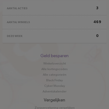
3
AANTAL ACTIES
469
AANTAL WINKELS
0
DEZE WEEK
Snel
Geld besparen
naar
Winkeloverzicht
Alle kortingscodes
Alle categorieën
Black Friday
Cyber Monday
Adventskalender
Vergelijken
Zorgverzekering vergelijken