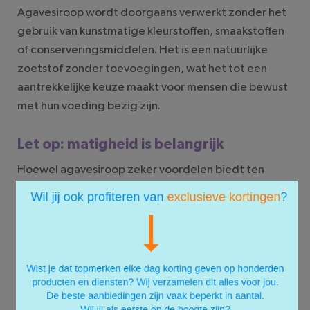
Agavesiroop wordt doorgaans verwerkt zonder het
gebruik van kunstmatige kleurstoffen, smaakstoffen
of conserveringsmiddelen. Het is een natuurlijke
zoetstof zonder toevoegingen, wat het tot een
aantrekkelijke keuze maakt voor mensen die bewust
met hun voeding bezig zijn.
Let op: matigheid is belangrijk
Hoewel agavesiroop zeker voordelen biedt ten
×
opzichte van geraffineerde suiker, is het nog steeds
belangrijk om ermee om te gaan met matigheid. Het
is rijk aan calorieën en suikers, dus overmatig gebruik
kan leiden tot gezondheidsproblemen, zoals
gewichtstoename en bloedsuikerproblemen. Het is
essentieel om agavesiroop te gebruiken als
onderdeel van een gebalanceerd dieet en je totale