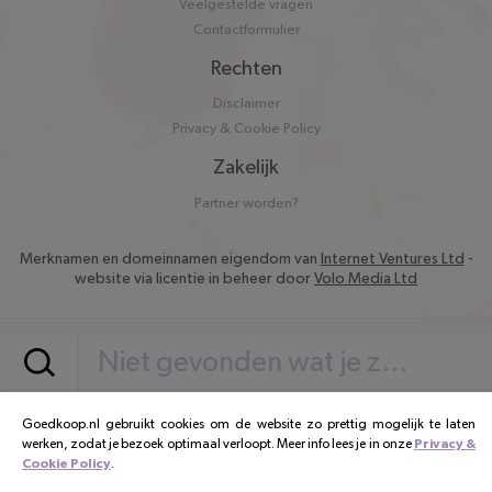
Veelgestelde vragen
Contactformulier
Rechten
Disclaimer
Privacy & Cookie Policy
Zakelijk
Partner worden?
Merknamen en domeinnamen eigendom van
Internet Ventures Ltd
-
website via licentie in beheer door
Volo Media Ltd
Goedkoop.nl gebruikt cookies om de website zo prettig mogelijk te laten
werken, zodat je bezoek optimaal verloopt. Meer info lees je in onze
Privacy &
Cookie Policy
.