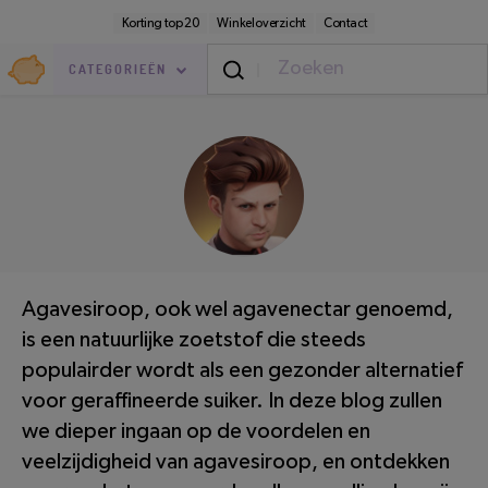
Direct
Secundaire
Korting top 20
Winkeloverzicht
Contact
naar
navigatie
pagina-
Goedkoop.nl
inhoud
CATEGORIEËN
Eten & Drinken
/
Koken
LEESTIJD: 2 MINUTEN
Agavesiroop, ook wel agavenectar genoemd,
is een natuurlijke zoetstof die steeds
populairder wordt als een gezonder alternatief
voor geraffineerde suiker. In deze blog zullen
we dieper ingaan op de voordelen en
veelzijdigheid van agavesiroop, en ontdekken