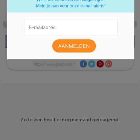
suikerinname te bewaken.
SUIKER
GEZOND
AGAVENECTAR
AGAVESIROOP
DIEET
REAGEER
DEEL:
Zo te zien heeft er nog niemand gereageerd.