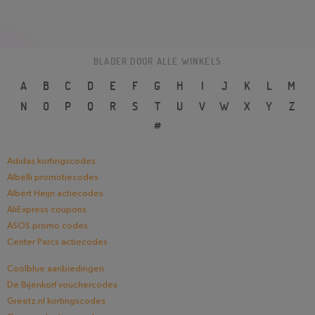
BLADER DOOR ALLE WINKELS
A
B
C
D
E
F
G
H
I
J
K
L
M
N
O
P
Q
R
S
T
U
V
W
X
Y
Z
#
Adidas kortingscodes
Albelli promotiecodes
Albert Heijn actiecodes
AliExpress coupons
ASOS promo codes
Center Parcs actiecodes
Coolblue aanbiedingen
De Bijenkorf vouchercodes
Greetz.nl kortingscodes