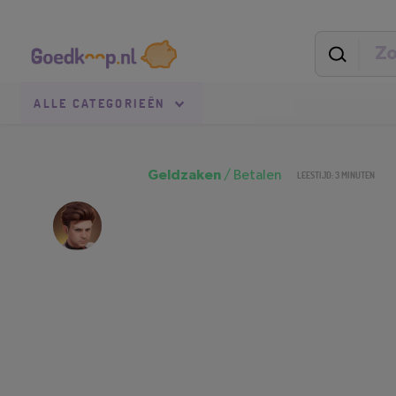
Direct
Secundaire
naar
navigatie
pagina-
inhoud
Goedkoop.nl
Uitgelicht
ALLE
CATEGORIEËN
Geldzaken
/
Betalen
LEESTIJD: 3 MINUTEN