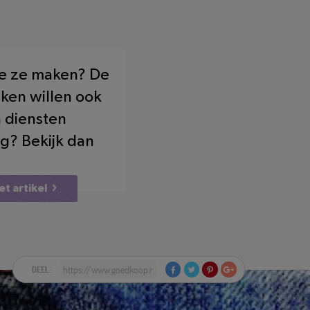
ie ze maken? De
nken willen ook
n diensten
g? Bekijk dan
et artikel
DEEL: