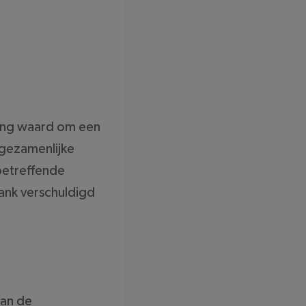
ging waard om een
 gezamenlijke
betreffende
bank verschuldigd
van de