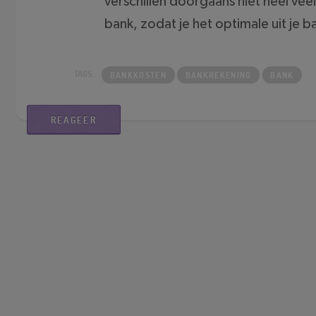
verschillen doorgaans niet heel vee
bank, zodat je het optimale uit je 
BANKKOSTEN
BANKREKENING
BANK
REAGEER