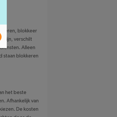
nkieren, blokkeer
zijn, verschilt
diensten. Alleen
od staan blokkeren
an het beste
en. Afhankelijk van
 kiezen. De kosten