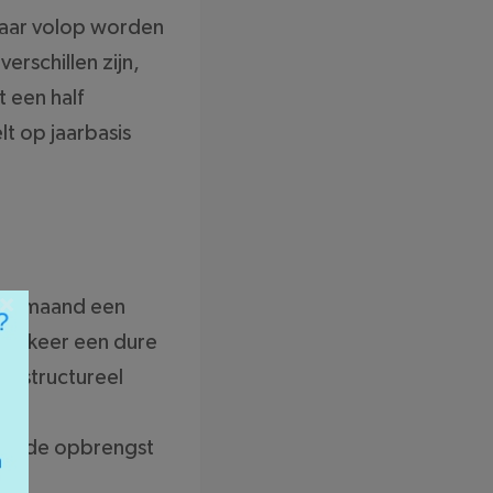
 jaar volop worden
erschillen zijn,
 een half
lt op jaarbasis
×
dere maand een
een keer een dure
et structureel
 te
 en de opbrengst