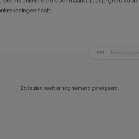
l, slechts enkele euro’s per maand. Laat je goed voor
bankrekeningen haalt.
DEEL:
Zo te zien heeft er nog niemand gereageerd.