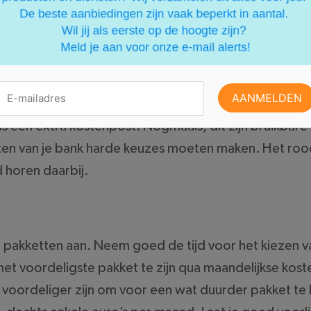
en staan. Als je echter zo goedkoop mogelijk wilt ba
orgt immers voor extra kosten. Hoe hoog deze kosten 
s een extra kostenpost. Nogmaals, dit zijn bruikbare 
kosten van je bank harde keuzes moeten maken. Het ro
 horen daarbij.
pakketten aan. Neem goed de tijd voor het kiezen v
d het voordeligste pakket te zijn qua maandelijkse kost
t voordeliger zijn om voor een wat duurder pakket te