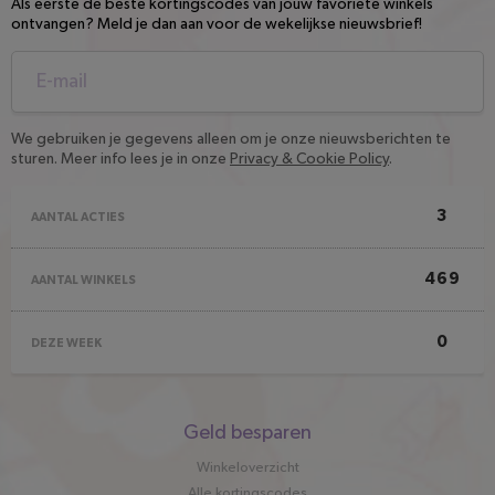
Als eerste de beste kortingscodes van jouw favoriete winkels
ontvangen? Meld je dan aan voor de wekelijkse nieuwsbrief!
We gebruiken je gegevens alleen om je onze nieuwsberichten te
sturen. Meer info lees je in onze
Privacy & Cookie Policy
.
3
AANTAL ACTIES
469
AANTAL WINKELS
0
DEZE WEEK
Snel
Geld besparen
naar
Winkeloverzicht
Alle kortingscodes