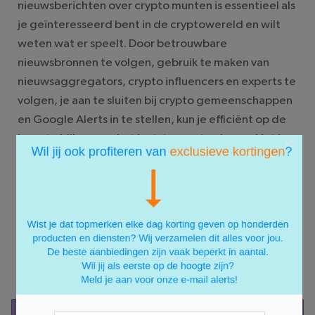
nieuwsberichten over crypto munten is essentieel als
je geïnteresseerd bent in de cryptowereld en wilt
weten wat er speelt. Door betrouwbare
nieuwsbronnen te volgen, gebruik te maken van
nieuwsaggregators, crypto influencers en experts te
volgen, je aan te sluiten bij crypto gemeenschappen
en Google Alerts in te stellen, kun je efficiënt op de
hoogte blijven van het laatste crypto nieuws. Het is
×
echter belangrijk om kritisch te blijven en de
informatie te verifiëren voordat je erop vertrouwt.
Met de juiste kennis en informatie kun je
weloverwogen beslissingen nemen bij het investeren
in crypto munten en profiteren van de kansen die
deze markt te bieden heeft.
REAGEER