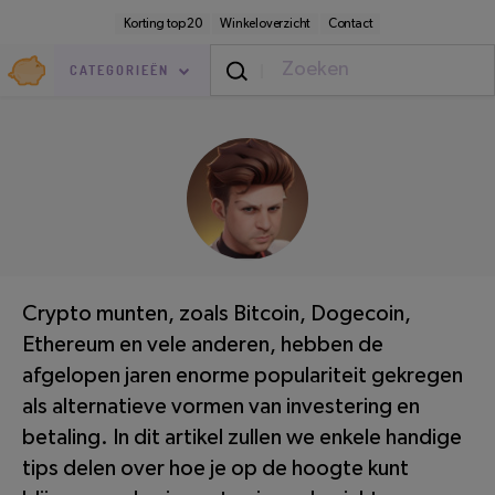
Direct
Secundaire
Korting top 20
Winkeloverzicht
Contact
naar
navigatie
pagina-
Goedkoop.nl
inhoud
CATEGORIEËN
Geldzaken
/
Sparen
LEESTIJD: 3 MINUTEN
Crypto munten, zoals Bitcoin, Dogecoin,
Ethereum en vele anderen, hebben de
afgelopen jaren enorme populariteit gekregen
als alternatieve vormen van investering en
betaling. In dit artikel zullen we enkele handige
tips delen over hoe je op de hoogte kunt