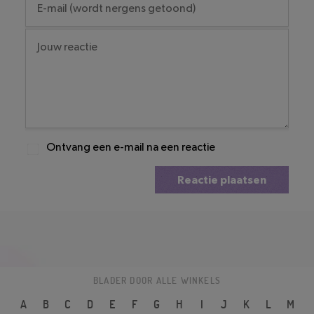
Ontvang een e-mail na een reactie
Reactie plaatsen
BLADER DOOR ALLE WINKELS
A
B
C
D
E
F
G
H
I
J
K
L
M