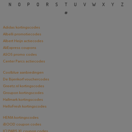
N
O
P
Q
R
S
T
U
V
W
X
Y
Z
#
Adidas kortingscodes
Albelli promotiecodes
Albert Heijn actiecodes
AliExpress coupons
ASOS promo codes
Center Parcs actiecodes
Coolblue aanbiedingen
De Bijenkorf vouchercodes
Greetz.nl kortingscodes
Groupon kortingscodes
Hallmark kortingscodes
HelloFresh kortingscodes
HEMA kortingscodes
iBOOD coupon codes
ICI PARIS XL coupon codes