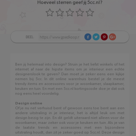
Hoeveel sterren geef jij 5cc.nl?
DEEL:
Ben jij helemaal into design? Struin je het liefst winkels of het
internet af naar de hipste items om je interieur een echte
designerslook te geven? Dan moet je zeker eens een kijkje
nemen bij 5cc. In dit online warenhuis bestel je de meest
trendy items en accessoires voor je woonkamer, slaapkamer,
keuken en tuin. En met een 5cc.nl kortingscode doe je dat ook
nog eens heel voordelig.
Design online
Of je nu net verhuisd bent of gewoon eens toe bent aan een
andere uitstraling in je interieur, het is altijd leuk om met
design bezig te zijn. En dit geldt uiteraard niet alleen voor de
woonkamer, maar zeker ook voor je keuken en tuin. Als je van
de laatste trends en accessoires met een bijzondere
uitstraling houdt, dan zit je zeker goed op 5cc.nl. Deze design