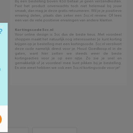
Bij een bestelling boven €50 betaal je geen verzendkosten.
Past het product onverwachts toch niet helemaal bij jouw
smaak, dan mag je deze gratis retourneren. Wil je je positieve
ervaring delen, plaats dan zeker een 5cc.nl review. Of lees
een van de vele positieve ervaringen van andere klanten.
×
Kortingscode 5cc.nl
Voor online design is 5cc dus de beste keus. Met voordeel
shoppen maakt het natuurlijk nog interessanter. Je kunt korting
krijgen op je bestelling met een kortingscode. 5cc.nl verzilvert
deze code namelijk direct voor je. Houd Goedkoop.nl in de
gaten, want hier zetten we steeds weer de beste
kortingsacties voor je op een rijtje. Zo zie je snel en
gemakkelijk of je voordeel mee kunt pikken bij je bestelling.
En wie weet hebben we ook een 5cc.nl kortingscode voor je!