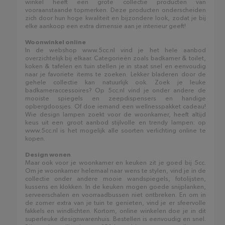
winkel heeft een grote collectie producten van
vooraanstaande topmerken. Deze producten onderscheiden
zich door hun hoge kwaliteit en bijzondere look, zodat je bij
elke aankoop een extra dimensie aan je interieur geeft!
Woonwinkel online
In de webshop www.5cc.nl vind je het hele aanbod
overzichtelijk bij elkaar. Categorieën zoals badkamer & toilet,
koken & tafelen en tuin stellen je in staat snel en eenvoudig
naar je favoriete items te zoeken. Lekker bladeren door de
gehele collectie kan natuurlijk ook. Zoek je leuke
badkameraccessoires? Op 5cc.nl vind je onder andere de
mooiste spiegels en zeepdispensers en handige
opbergdoosjes. Of doe iemand een wellnesspakket cadeau!
Wie design lampen zoekt voor de woonkamer, heeft altijd
keus uit een groot aanbod stijlvolle en trendy lampen: op
www.5cc.nl is het mogelijk alle soorten verlichting online te
kopen.
Design wonen
Maar ook voor je woonkamer en keuken zit je goed bij 5cc.
Om je woonkamer helemaal naar wens te stylen, vind je in de
collectie onder andere mooie wandspiegels, fotolijsten,
kussens en klokken. In de keuken mogen goede snijplanken,
serveerschalen en voorraadbussen niet ontbreken. En om in
de zomer extra van je tuin te genieten, vind je er sfeervolle
fakkels en windlichten. Kortom, online winkelen doe je in dit
superleuke designwarenhuis. Bestellen is eenvoudig en snel.