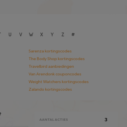
T
U
V
W
X
Y
Z
#
Sarenza kortingscodes
The Body Shop kortingscodes
Travelbird aanbiedingen
Van Arendonk couponcodes
Weight Watchers kortingscodes
Zalando kortingscodes
?
3
AANTAL ACTIES