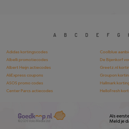
A
B
C
D
E
F
G
Adidas kortingscodes
Coolblue aanb
Albelli promotiecodes
De Bijenkorf v
Albert Heijn actiecodes
Greetz.nl kort
AliExpress coupons
Groupon korti
ASOS promo codes
Hallmark korti
Center Parcs actiecodes
HelloFresh kor
Als eerst
Meld je d
©2026
Volo Media Ltd