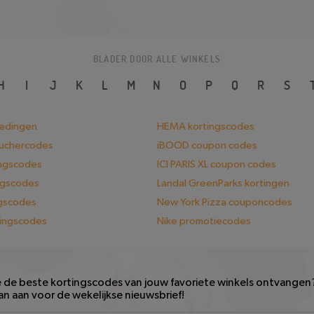
BLADER DOOR ALLE WINKELS
H
I
J
K
L
M
N
O
P
Q
R
S
iedingen
HEMA kortingscodes
ouchercodes
iBOOD coupon codes
ingscodes
ICI PARIS XL coupon codes
ngscodes
Landal GreenParks kortingen
ngscodes
New York Pizza couponcodes
tingscodes
Nike promotiecodes
e de beste kortingscodes van jouw favoriete winkels ontvangen
an aan voor de wekelijkse nieuwsbrief!