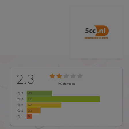
2.3
400
stemmen
5
42
4
121
3
57
2
23
1
9