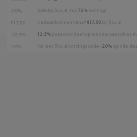
Sale bij 5cc.nl: tot
70%
korting!
-70%
Cadeaubonnen vanaf
€17,50
bij 5cc.nl
€17,50
12,5%
paasvoordeel op woonaccessoires me
-12,5%
Nu met 5cc.nl kortingscode -
20%
op alle de
-20%