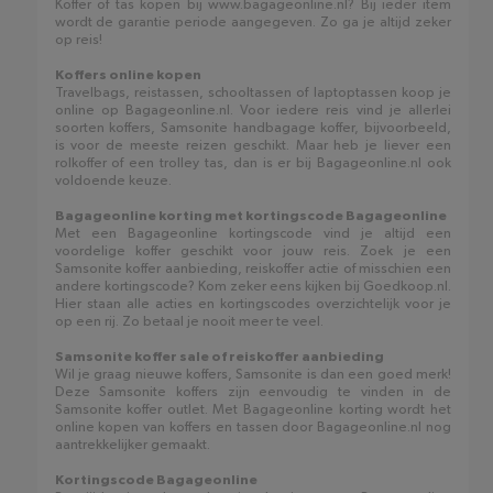
Koffer of tas kopen bij www.bagageonline.nl? Bij ieder item
wordt de garantie periode aangegeven. Zo ga je altijd zeker
op reis!
Koffers online kopen
Travelbags, reistassen, schooltassen of laptoptassen koop je
online op Bagageonline.nl. Voor iedere reis vind je allerlei
soorten koffers, Samsonite handbagage koffer, bijvoorbeeld,
is voor de meeste reizen geschikt. Maar heb je liever een
rolkoffer of een trolley tas, dan is er bij Bagageonline.nl ook
voldoende keuze.
Bagageonline korting met kortingscode Bagageonline
Met een Bagageonline kortingscode vind je altijd een
voordelige koffer geschikt voor jouw reis. Zoek je een
Samsonite koffer aanbieding, reiskoffer actie of misschien een
andere kortingscode? Kom zeker eens kijken bij Goedkoop.nl.
Hier staan alle acties en kortingscodes overzichtelijk voor je
op een rij. Zo betaal je nooit meer te veel.
Samsonite koffer sale of reiskoffer aanbieding
Wil je graag nieuwe koffers, Samsonite is dan een goed merk!
Deze Samsonite koffers zijn eenvoudig te vinden in de
Samsonite koffer outlet. Met Bagageonline korting wordt het
online kopen van koffers en tassen door Bagageonline.nl nog
aantrekkelijker gemaakt.
Kortingscode Bagageonline