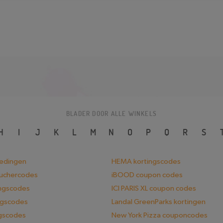
BLADER DOOR ALLE WINKELS
H
I
J
K
L
M
N
O
P
Q
R
S
iedingen
HEMA kortingscodes
ouchercodes
iBOOD coupon codes
ingscodes
ICI PARIS XL coupon codes
ngscodes
Landal GreenParks kortingen
ngscodes
New York Pizza couponcodes