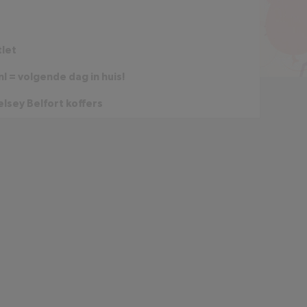
tlet
l = volgende dag in huis!
lsey Belfort koffers