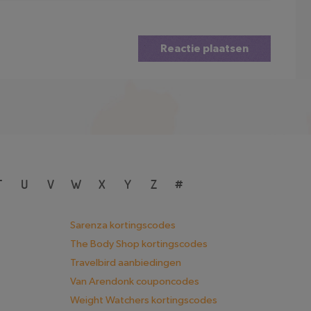
Reactie plaatsen
T
U
V
W
X
Y
Z
#
Sarenza kortingscodes
The Body Shop kortingscodes
Travelbird aanbiedingen
Van Arendonk couponcodes
Weight Watchers kortingscodes