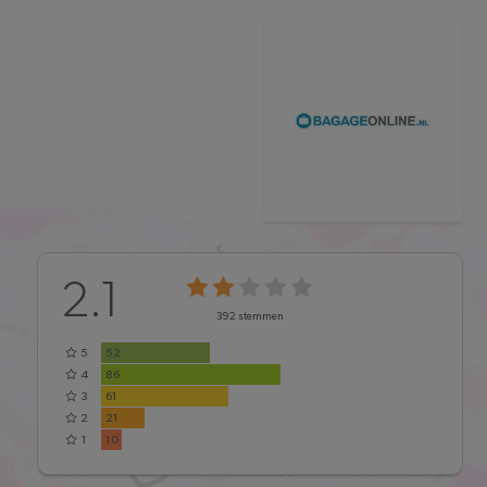
2.1
392
stemmen
5
52
4
86
3
61
2
21
1
10