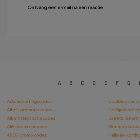
Ontvang een e-mail na een reactie
A
B
C
D
E
F
G
Adidas kortingscodes
Coolblue aanb
Albelli promotiecodes
De Bijenkorf v
Albert Heijn actiecodes
Greetz.nl kort
AliExpress coupons
Groupon korti
ASOS promo codes
Hallmark korti