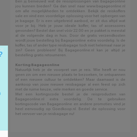
Ben jij benieuwd wat de reisoplossingen van Bagageonline
jou kunnen bieden? Ga dan snel naar www.bagageonline.nl
om alle mogelijkheden te ontdekken. Bekijk de reiskoffers
sale en vind een voordelige oplossing voor het opbergen van
je bagage. Er is een uitgebreid aanbod, er zit dus altijd wat
voor je bij. Heb je jouw ideale koffer, tas of accessoires
gevonden? Bestel dan snel vóór 22.00 en je pakket is meestal
al de volgende dag in huis. Door de gratis verzendkosten
wordt jouw bestelling bij Bagageonline extra voordelig. Is de
koffer, tas of ander type reisbagage toch niet helemaal naar je
×
zin? Geen probleem! Bij Bagageonline.nl kan je altijd je
bestelling gratis retourneren.
Korting Bagageonline
Natuurlijk heb je de voorpret van je reis. Wie heeft er nou
geen zin om een nieuwe plaats te bezoeken, te ontspannen
of een nieuwe cultuur te ontdekken? Maar daarnaast is de
aankoop van jouw nieuwe reisbagage al een feest op zich
met de ruime keuze, vele merken en goede service.
Met een kortingscode bestel je de reisproducten van
Bagageonline.nl extra voordelig. De te gebruiken
kortingscode van Bagageonline en andere promoties vind je
heel eenvoudig op Goedkoop.nl. Bestel de oplossing voor
het vervoer van je reisbagage nu!