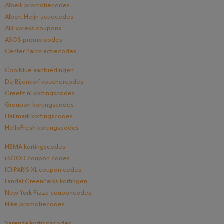
Albelli promotiecodes
Albert Heijn actiecodes
AliExpress coupons
ASOS promo codes
Center Parcs actiecodes
Coolblue aanbiedingen
De Bijenkorf vouchercodes
Greetz.nl kortingscodes
Groupon kortingscodes
Hallmark kortingscodes
HelloFresh kortingscodes
HEMA kortingscodes
iBOOD coupon codes
ICI PARIS XL coupon codes
Landal GreenParks kortingen
New York Pizza couponcodes
Nike promotiecodes
Sarenza kortingscodes