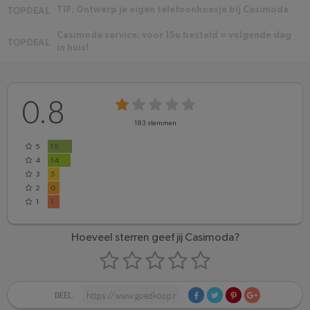
TIP: Ontwerp je eigen telefoonhoesje bij Casimoda
TOPDEAL
Casimoda service: voor 15u besteld = volgende dag
TOPDEAL
in huis!
0.8
183
stemmen
5
15
4
14
3
5
2
0
1
1
Hoeveel sterren geef jij Casimoda?
DEEL: