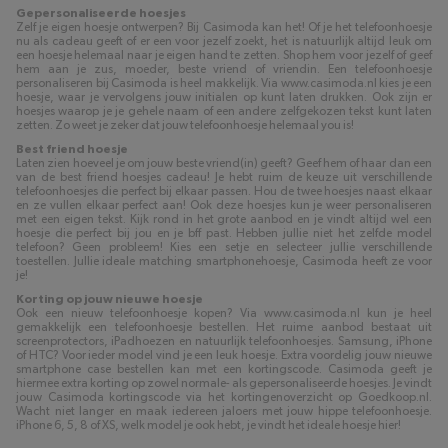
Gepersonaliseerde hoesjes
Zelf je eigen hoesje ontwerpen? Bij Casimoda kan het! Of je het telefoonhoesje
nu als cadeau geeft of er een voor jezelf zoekt, het is natuurlijk altijd leuk om
een hoesje helemaal naar je eigen hand te zetten. Shop hem voor jezelf of geef
hem aan je zus, moeder, beste vriend of vriendin. Een telefoonhoesje
personaliseren bij Casimoda is heel makkelijk. Via www.casimoda.nl kies je een
hoesje, waar je vervolgens jouw initialen op kunt laten drukken. Ook zijn er
hoesjes waarop je je gehele naam of een andere zelfgekozen tekst kunt laten
zetten. Zo weet je zeker dat jouw telefoonhoesje helemaal you is!
Best friend hoesje
Laten zien hoeveel je om jouw beste vriend(in) geeft? Geef hem of haar dan een
van de best friend hoesjes cadeau! Je hebt ruim de keuze uit verschillende
telefoonhoesjes die perfect bij elkaar passen. Hou de twee hoesjes naast elkaar
en ze vullen elkaar perfect aan! Ook deze hoesjes kun je weer personaliseren
met een eigen tekst. Kijk rond in het grote aanbod en je vindt altijd wel een
hoesje die perfect bij jou en je bff past. Hebben jullie niet het zelfde model
telefoon? Geen probleem! Kies een setje en selecteer jullie verschillende
toestellen. Jullie ideale matching smartphonehoesje, Casimoda heeft ze voor
je!
Korting op jouw nieuwe hoesje
Ook een nieuw telefoonhoesje kopen? Via www.casimoda.nl kun je heel
gemakkelijk een telefoonhoesje bestellen. Het ruime aanbod bestaat uit
screenprotectors, iPadhoezen en natuurlijk telefoonhoesjes. Samsung, iPhone
of HTC? Voor ieder model vind je een leuk hoesje. Extra voordelig jouw nieuwe
smartphone case bestellen kan met een kortingscode. Casimoda geeft je
hiermee extra korting op zowel normale- als gepersonaliseerde hoesjes. Je vindt
jouw Casimoda kortingscode via het kortingenoverzicht op Goedkoop.nl.
Wacht niet langer en maak iedereen jaloers met jouw hippe telefoonhoesje.
iPhone 6, 5, 8 of XS, welk model je ook hebt, je vindt het ideale hoesje hier!