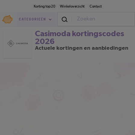
Direct
Secundaire
Korting top 20
Winkeloverzicht
Contact
naar
navigatie
pagina-
Goedkoop.nl
inhoud
CATEGORIEËN
Casimoda kortingscodes 2026
Casimoda kortingscodes
2026
Actuele kortingen en aanbiedingen