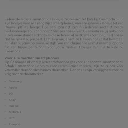
Online de leukste smartphone hoesjes bestellen? Het kan bij Casimoda.nl. Er
zijn hoesjes voor alle mogelijke smartphones, van een iphone 7 hoesje tot een
Huawei p8 lite hoesje. Hoe saai zou het zijn als iedereen met het zelfde
telefoonhoesje zou rondlopen? Met een hoesje van Casimoda val jij lekker op!
Geen saaie standaard hoesjes die iedereen al heeft, maar een origineel hoesje
dat helemaal bij jou past. Laat zien wie je bent en kies een hoesje dat helemaal
aansluit bij jouw persoonlijke stijl! Van een chique hoesje met marmer opdruk
tot een hippe panterprint voor jouw mobiel. Hoesjes zijn het leukste bij
Casimoda!
Voor alle merken smartphones
Op Casimoda.nl vind je leuke telefoonhoesjes voor alle soorten smartphones.
Behalve smartphone hoesjes voor verschillende merken, zijn ze er ook voor
verschillende modellen binnen die merken. De hoesjes zijn verkrijgbaar voor de
volgende telefoonmerken:
Samsung
Apple
LG
Sony
Huawei
Motorola
HTC
Oneplus