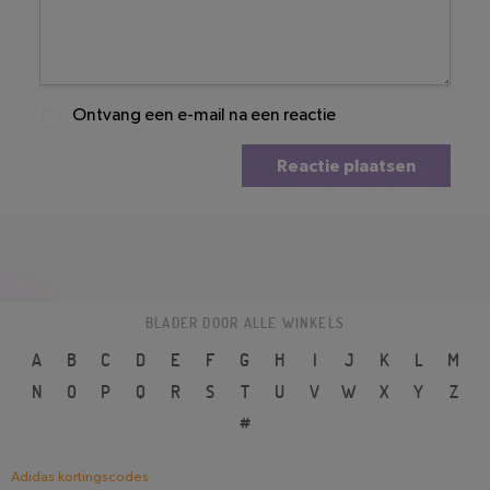
Ontvang een e-mail na een reactie
Reactie plaatsen
BLADER DOOR ALLE WINKELS
A
B
C
D
E
F
G
H
I
J
K
L
M
N
O
P
Q
R
S
T
U
V
W
X
Y
Z
#
Adidas kortingscodes