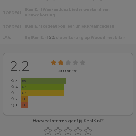
IKenIK.nl Weekenddeal: ieder weekend een
TOPDEAL
nieuwe korting
IKenIK.nl cadeaubon: een uniek kraamcadeau
TOPDEAL
Bij IKenIK.nl
5%
stapelkorting op Woood meubilair
-5%
2.2
388
stemmen
5
69
4
67
3
67
2
11
1
11
Hoeveel sterren geef jij IKenIK.nl?