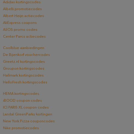
Adidas kortingscodes
Albelli promotiecodes
Albert Heijn actiecodes
AliExpress coupons
ASOS promo codes
Center Parcs actiecodes
Coolblue aanbiedingen
De Bijenkorf vouchercodes
Greetz.nl kortingscodes
Groupon kortingscodes
Hallmark kortingscodes
HelloFresh kortingscodes
HEMA kortingscodes
iBOOD coupon codes
ICI PARIS XL coupon codes
Landal GreenParks kortingen
New York Pizza couponcodes
Nike promotiecodes