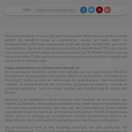
DEEL:
Word jij binnenkort moeder, ben je al trotse ouder of ken je iemand die moeder
wordt? Bij IKenIK.nl koop je schitterende, unieke en leuke baby- en
kinderspulletjes. De leuke babywinkel biedt een groot assortiment aan items
voor kinderen. Ben je op zoek naar accessoires of muurstickers? Of zoek je liever
naar items voor kinderveiligheid of kamerversiering? Bij IKenIK.nl ben je dan op
het goede adres! Zeker wanneer je er ook nog eens extra voordeel meepikt met
een IkenIK.nl kortingscode.
Hippe babykamer inrichten met IKenIK.nl
De kinderkamer inrichten wordt met behulp van het gigantische IKenIK.nl
asssortiment gegarandeerd een succes. Alles wat op een baby-of kinderkamer
thuishoort, bestel je snel en eenvoudig op www.ikenik.nl. Van kleuterbed,
ledikant en schommelstoel tot commode, grappige accessoires, cabinet en
complete inrichting, met de mooie spullen van IKenIK.nl wordt slapen een
feestje!
Voordat je de babykamer gaat inrichten met meubels en accessoires van
merken zoals Koeka, Snoozebaby en Baby’s Only, heeft de kamer waarschijnlijk
eerst een basis update nodig. Een likje verf, een mooi behang of een vrolijke
muursticker doen de ruimte er al meteen anders uitzien. IKenIK.nl biedt je een
ruime keuze in behang en muurstickers. Zoveel verschillende dessins en
afbeeldingen, dat wordt wellicht nog lastig om er een favoriet uit te pikken.
Op www.ikenik.nl vind je een duidelijk overzicht van alle producten die
IKenIK.nl aanbiedt. Zo kies je bijvoorbeeld voor muurstickers voor peuters. En