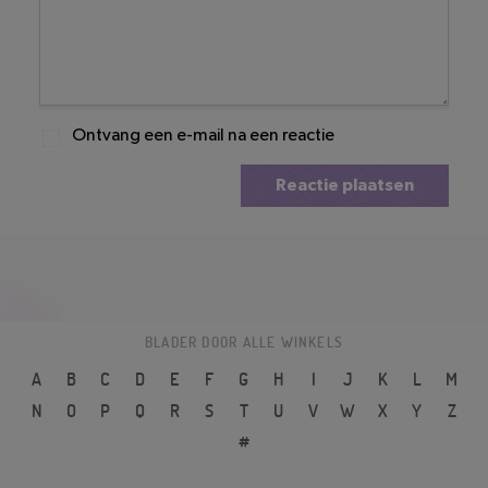
Ontvang een e-mail na een reactie
Reactie plaatsen
BLADER DOOR ALLE WINKELS
A
B
C
D
E
F
G
H
I
J
K
L
M
N
O
P
Q
R
S
T
U
V
W
X
Y
Z
#