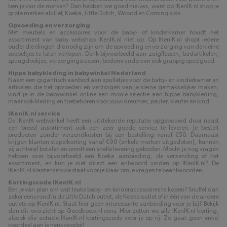
ben je van de merken? Dan hebben we goed nieuws, want op IKenIK.nl shop je
grote merken als Lief, Koeka, Little Dutch, Woood en Coming kids.
Opvoeding en verzorging
Met meubels en accessoires voor de baby- of kinderkamer houdt het
assortiment van baby webshop IKenIK.nl niet op. Op IKenIK.nl shopt iedere
ouder die dingen die nodig zijn om de opvoeding en verzorging van de kleine
soepeltjes te laten verlopen. Denk bijvoorbeeld aan zuigflessen, badartikelen,
spuugdoekjes, verzorgingstassen, bedomranders en ook grappig speelgoed.
Hippe babykleding in babywinkel Nederland
Naast een gigantisch aanbod aan spulletjes voor de baby- en kinderkamer en
artikelen die het opvoeden en verzorgen van je kleine gemakkelijker maken,
vind je in de babywinkel online een mooie selectie aan hippe babykleding,
maar ook kleding en toebehoren voor jouw dreumes, peuter, kleuter en kind.
IKenIK.nl service
De IKenIK webwinkel heeft een uitstekende reputatie opgebouwd door naast
een breed assortiment ook een zeer goede service te leveren. Je bestelt
producten zonder verzendkosten bij een bestelling vanaf €50. Daarnaast
krijgen klanten stapelkorting vanaf €99 (enkele merken uitgesloten), kunnen
zij achteraf betalen en wordt een snelle levering geboden. Mocht je nog vragen
hebben over bijvoorbeeld een Koeka aanbieding, de verzending of het
assortiment, en kun je niet direct een antwoord vinden op IKenIK.nl? De
IKenIK.nl klantenservice staat voor je klaar om je vragen te beantwoorden.
Kortingscode IKenIK.nl
Ben je van plan om wat leuke baby- en kinderaccessoires te kopen? Snuffel dan
zeker eens rond in de Little Dutch outlet, de Koeka outlet of in één van de andere
outlets op IKenIK.nl. Staat hier geen interessante aanbieding voor je bij? Bekijk
dan dit overzicht op Goedkoop.nl eens. Hier zetten we alle IKenIK.nl korting,
alsook die actuele IKenIK.nl kortingscode voor je op rij. Zo gaat geen enkel
voordeel aan je neus voorbij!