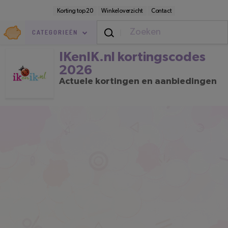
Direct
Secundaire
Korting top 20
Winkeloverzicht
Contact
naar
navigatie
pagina-
Goedkoop.nl
inhoud
CATEGORIEËN
IKenIK.nl kortingscodes 2026
IKenIK.nl kortingscodes
2026
Actuele kortingen en aanbiedingen