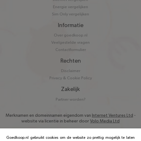
Energie vergelijken
Sim Only vergelijken
Informatie
Over goedkoop.nl
Veelgestelde vragen
Contactformulier
Rechten
Disclaimer
Privacy & Cookie Policy
Zakelijk
Partner worden?
Merknamen en domeinnamen eigendom van
Internet Ventures Ltd
-
website via licentie in beheer door
Volo Media Ltd
Goedkoop.nl gebruikt cookies om de website zo prettig mogelijk te laten