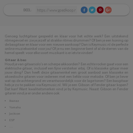
DEEL:
Genoeg luchtgitaar gespeeld en klaar voor het echte werk? Een uitstekend
ritmegevoel en zie je jezelf al strakke ritmes drummen? Of ben je een koning op
de basgitaar en klaar voor een nieuwe aankoop? Dan is Keymusic.nl de perfecte
online muziekwinkel voor jou! Of je nu een beginner bent of al de sterren van de
hemel speelt: voor elke soort muzikant is er iets te vinden!
Gitaar & bas
Houd je van gitaarsolo’s en scherpe akkoorden? Een echte rocker gaat voor een
elektrische gitaar, inclusief een fijne versterker erbij. Of is klassieke gitaar meer
jouw ding? Dan heeft deze gitaarwinkel een groot aanbod aan klassieke en
akoestische gitaren voor iedereen met een liefde voor melodie. Of ben je liever
wat op de achtergrond en verantwoordelijk voor de lage tonen? Een basgitaar
heb je zo te pakken via Keymusic.nl. Wil je een Gibson of Fender gitaar kopen?
Dat kan! Want kwaliteitsmerken vind je by Keymusic. Naast Gibson en Fender
gitaren vind je er onder andere ook:
Ibanez
Yamaha
Jackson
ESP
....