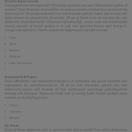
Drums & percussie
Gezegend met ritmegevoel? Of houd je gewoon van een lekkere beat spelen of
maken? Voor de beste drumstellen en percussieinstrumenten kun je terecht bij
Keymusic.nl. Ga je bijvoorbeeld voor een klassiek geluid, neem dan vooral een
kijkje tussen de akoestische drumsets. Of ga je liever voor de variatie die een
elektrisch drumstel biedt? Allemaal tof natuurlijk, maar voor een traditionele
sound zonder al teveel gedoe is er ook een geruime keuze aan bongo’s,
conga’s en djembé’s. Neem vooral een kijkje tussen de vele merken:
Pearl
Tama
Roland
Zildjian
Latin Percussion
...
Keyboard & Piano
Voor liefhebbers van toetsinstrumenten is er eveneens een groot aanbod aan
topmerken bij www.keymusic.nl. Of je nu het klassieke geluid van een
elektrische piano wilt ervaren of met synthesizer prachtige geluidsgolven
teweeg wilt brengen: Keymusic heeft wat jij nodig hebt! Onder andere deze
merken vind je bij Keymusic:
Casio
Yamaha
Roland
DJ-Gear
Gooi jij liever elpees en cd’s in een mix dan dat je speelt? Een echte diskjockey