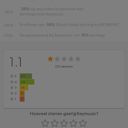
-
20%
op muziekinstrumenten met
-20%
kortingscode Keymusic
Profiteer van -
50%
Black Friday korting bij KEYMUSIC
-50%
Koopjesmaand bij Keymusic: tot
75%
korting!
-75%
1.1
225
stemmen
5
20
4
24
3
14
2
4
1
0
Hoeveel sterren geef jij Keymusic?