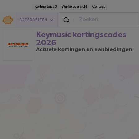
Direct
Secundaire
Korting top 20
Winkeloverzicht
Contact
naar
navigatie
pagina-
Goedkoop.nl
inhoud
CATEGORIEËN
Keymusic kortingscodes 2026
Keymusic kortingscodes
2026
Actuele kortingen en aanbiedingen