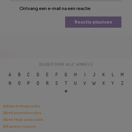
Ontvang een e-mail na een reactie
Reactie plaatsen
BLADER DOOR ALLE WINKELS
A
B
C
D
E
F
G
H
I
J
K
L
M
N
O
P
Q
R
S
T
U
V
W
X
Y
Z
#
Adidas kortingscodes
Albelli promotiecodes
Albert Heijn actiecodes
AliExpress coupons