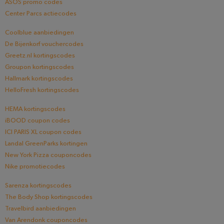
ASOS promo codes
Center Parcs actiecodes
Coolblue aanbiedingen
De Bijenkorf vouchercodes
Greetz.nl kortingscodes
Groupon kortingscodes
Hallmark kortingscodes
HelloFresh kortingscodes
HEMA kortingscodes
iBOOD coupon codes
ICI PARIS XL coupon codes
Landal GreenParks kortingen
New York Pizza couponcodes
Nike promotiecodes
Sarenza kortingscodes
The Body Shop kortingscodes
Travelbird aanbiedingen
Van Arendonk couponcodes