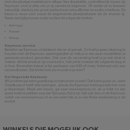
mixt die plaatjes moeiteloos in elkaar. Van draaitafels, controllers tot mixers: bij
Keymusic vind je alles om je dj-carriére te beginnen. Of verder uit te bouwen
natuurlijk, dankzij een groot aanbod aan extra effecten en audio-interfaces. De
keuze is reuze voor zowel de beginnende plaatjesdraaier als de ervaren dj.
Neem een kijkje tussen onder andere de volgende merken:
Behringer
Pioneer
Reloop
Keymusic service
Bestellen op Keymusic.nl betekent één en al gemak. Zo hoef je geen rekening te
houden met de Keymusic openingstijden en heb je in een paar muisklikken je
gewenste product gevonden. Ook over de verzending hoef je je niet druk te
maken. Als het product op voorraad is, heb je het meestal de volgende dag al
in huis. Bovendien betaal je bij aankopen van €49 of meer, helemaal niks aan
verzendkosten. Dat klinkt toch als muziek in je oren?!
Kortingscode Keymusic
Wil je helemaal extra goedkoop je instrument scoren? Dat komt goed uit, want
Goedkoop.nl heeft alle kortingen, alsook die Keymusic kortingscode hier voor
je klaarstaan. Maak een keuze, ga naar www.keymusic.nl, en je hebt zo een
goed merk te pakken voor een fijne prijs. Extra tip: kijk ook eens in de Keymusic
outlet van www.keymusic.nl en wie weet heb je zo een flinke aanbieding in de
pocket.
WINKELS DIE MOGELIJK OOK