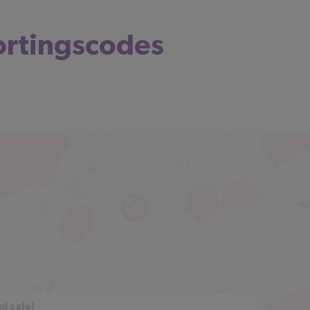
ortingscodes
l sale!