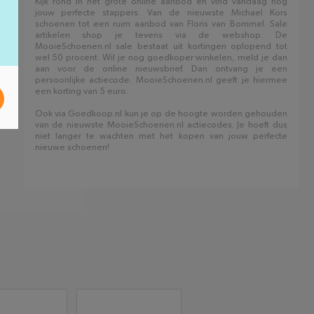
Kijk rond in het grote online aanbod en vind vandaag nog
jouw perfecte stappers. Van de nieuwste Michael Kors
schoenen tot een ruim aanbod van Floris van Bommel. Sale
artikelen shop je tevens via de webshop. De
MooieSchoenen.nl sale bestaat uit kortingen oplopend tot
wel 50 procent. Wil je nog goedkoper winkelen, meld je dan
aan voor de online nieuwsbrief. Dan ontvang je een
persoonlijke actiecode. MooieSchoenen.nl geeft je hiermee
een korting van 5 euro.
Ook via Goedkoop.nl kun je op de hoogte worden gehouden
van de nieuwste MooieSchoenen.nl actiecodes. Je hoeft dus
niet langer te wachten met het kopen van jouw perfecte
nieuwe schoenen!