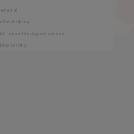
oenen.nl
finschrijving
ld = dezelfde dag verzonden!
iday korting