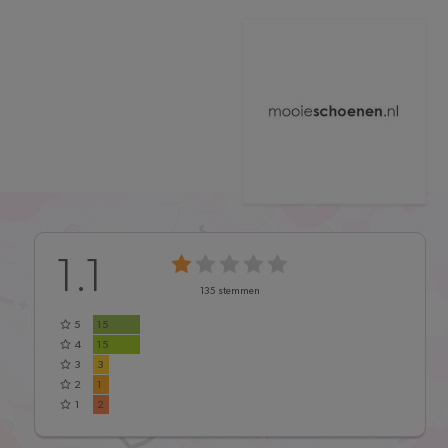
1.1
135
stemmen
5
15
4
15
3
3
2
1
1
2