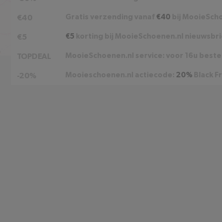
Gratis verzending vanaf
€40
bij MooieSch
€40
€5
korting bij MooieSchoenen.nl nieuwsbrie
€5
MooieSchoenen.nl service: voor 16u beste
TOPDEAL
Mooieschoenen.nl actiecode:
20%
Black Fr
-20%