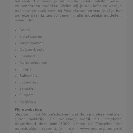
het aanbod zo divers. Je hebt de keuze uit tientallen merken
en honderden modellen. Welke stijl je ook hebt en waar je
ook naar op zoek bent, bij MooieSchoenen vind je altijd het
perfecte paar. Er zijn schoenen in alle mogelijke modellen,
waaronder:
Boots
Enkellaarsjes
Lange laarzen
Cowboyboots
Sneakers
Nette schoenen
Pumps
Ballerina’s
Espadrilles
Sandalen
Slippers
Pantoffels
Fijne webshop
Shoppen in de MooieSchoenen webshop is geheel veilig en
super makkelijk. De webshop wordt als uitstekend
beoordeeld door ruim 6000 klanten via Trustpilot. Het
gemiddelde rapportcijfer dat www.mooieschoenen.nl