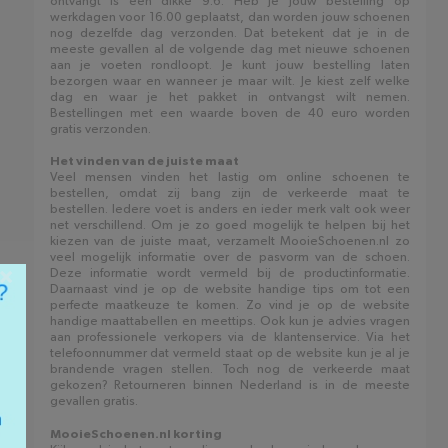
ontvangt is een dikke 9.6. Heb je jouw bestelling op
werkdagen voor 16.00 geplaatst, dan worden jouw schoenen
nog dezelfde dag verzonden. Dat betekent dat je in de
meeste gevallen al de volgende dag met nieuwe schoenen
aan je voeten rondloopt. Je kunt jouw bestelling laten
bezorgen waar en wanneer je maar wilt. Je kiest zelf welke
dag en waar je het pakket in ontvangst wilt nemen.
Bestellingen met een waarde boven de 40 euro worden
gratis verzonden.
Het vinden van de juiste maat
Veel mensen vinden het lastig om online schoenen te
bestellen, omdat zij bang zijn de verkeerde maat te
bestellen. Iedere voet is anders en ieder merk valt ook weer
net verschillend. Om je zo goed mogelijk te helpen bij het
kiezen van de juiste maat, verzamelt MooieSchoenen.nl zo
veel mogelijk informatie over de pasvorm van de schoen.
×
Deze informatie wordt vermeld bij de productinformatie.
Daarnaast vind je op de website handige tips om tot een
perfecte maatkeuze te komen. Zo vind je op de website
handige maattabellen en meettips. Ook kun je advies vragen
aan professionele verkopers via de klantenservice. Via het
telefoonnummer dat vermeld staat op de website kun je al je
brandende vragen stellen. Toch nog de verkeerde maat
gekozen? Retourneren binnen Nederland is in de meeste
gevallen gratis.
MooieSchoenen.nl korting