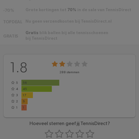
Grote kortingen tot
70%
in de sale van TennisDirect
-70%
Nu geen verzendkosten bij TennisDirect.nl
TOPDEAL
Gratis
blik ballen bij alle tennisschoenen
GRATIS
bij TennisDirect
1.8
288
stemmen
5
56
4
45
3
17
2
9
1
1
Hoeveel sterren geef jij TennisDirect?