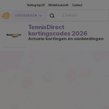
Direct
Secundaire
Korting top 20
Winkeloverzicht
Contact
naar
navigatie
pagina-
Goedkoop.nl
inhoud
CATEGORIEËN
TennisDirect kortingscodes 2026
TennisDirect
kortingscodes 2026
Actuele kortingen en aanbiedingen