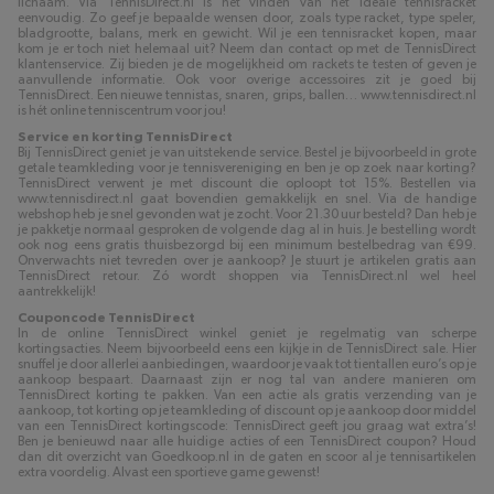
lichaam. Via TennisDirect.nl is het vinden van het ideale tennisracket
eenvoudig. Zo geef je bepaalde wensen door, zoals type racket, type speler,
bladgrootte, balans, merk en gewicht. Wil je een tennisracket kopen, maar
kom je er toch niet helemaal uit? Neem dan contact op met de TennisDirect
klantenservice. Zij bieden je de mogelijkheid om rackets te testen of geven je
aanvullende informatie. Ook voor overige accessoires zit je goed bij
TennisDirect. Een nieuwe tennistas, snaren, grips, ballen… www.tennisdirect.nl
is hét online tenniscentrum voor jou!
Service en korting TennisDirect
Bij TennisDirect geniet je van uitstekende service. Bestel je bijvoorbeeld in grote
getale teamkleding voor je tennisvereniging en ben je op zoek naar korting?
TennisDirect verwent je met discount die oploopt tot 15%. Bestellen via
www.tennisdirect.nl gaat bovendien gemakkelijk en snel. Via de handige
webshop heb je snel gevonden wat je zocht. Voor 21.30 uur besteld? Dan heb je
je pakketje normaal gesproken de volgende dag al in huis. Je bestelling wordt
ook nog eens gratis thuisbezorgd bij een minimum bestelbedrag van €99.
Onverwachts niet tevreden over je aankoop? Je stuurt je artikelen gratis aan
TennisDirect retour. Zó wordt shoppen via TennisDirect.nl wel heel
aantrekkelijk!
Couponcode TennisDirect
In de online TennisDirect winkel geniet je regelmatig van scherpe
kortingsacties. Neem bijvoorbeeld eens een kijkje in de TennisDirect sale. Hier
snuffel je door allerlei aanbiedingen, waardoor je vaak tot tientallen euro’s op je
aankoop bespaart. Daarnaast zijn er nog tal van andere manieren om
TennisDirect korting te pakken. Van een actie als gratis verzending van je
aankoop, tot korting op je teamkleding of discount op je aankoop door middel
van een TennisDirect kortingscode: TennisDirect geeft jou graag wat extra’s!
Ben je benieuwd naar alle huidige acties of een TennisDirect coupon? Houd
dan dit overzicht van Goedkoop.nl in de gaten en scoor al je tennisartikelen
extra voordelig. Alvast een sportieve game gewenst!