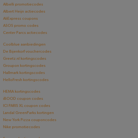
Albelli promotiecodes
Albert Heijn actiecodes
AliExpress coupons
ASOS promo codes
Center Parcs actiecodes
Coolblue aanbiedingen
De Bijenkorf vouchercodes
Greetz.nl kortingscodes
Groupon kortingscodes
Hallmark kortingscodes
HelloFresh kortingscodes
HEMA kortingscodes
iBOOD coupon codes
ICI PARIS XL coupon codes
Landal GreenParks kortingen
New York Pizza couponcodes
Nike promotiecodes