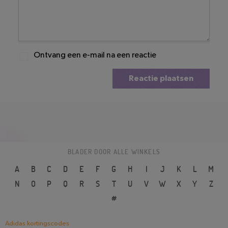
Ontvang een e-mail na een reactie
Reactie plaatsen
BLADER DOOR ALLE WINKELS
A
B
C
D
E
F
G
H
I
J
K
L
M
N
O
P
Q
R
S
T
U
V
W
X
Y
Z
#
Adidas kortingscodes