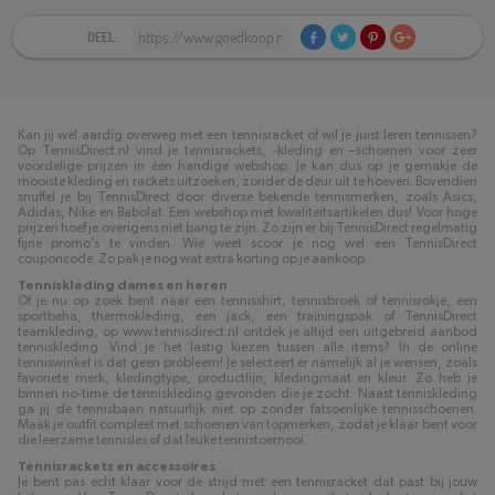
DEEL:
Kan jij wel aardig overweg met een tennisracket of wil je juist leren tennissen?
Op TennisDirect.nl vind je tennisrackets, -kleding en –schoenen voor zeer
voordelige prijzen in één handige webshop. Je kan dus op je gemakje de
mooiste kleding en rackets uitzoeken, zonder de deur uit te hoeven. Bovendien
snuffel je bij TennisDirect door diverse bekende tennismerken, zoals Asics,
Adidas, Nike en Babolat. Een webshop met kwaliteitsartikelen dus! Voor hoge
prijzen hoef je overigens niet bang te zijn. Zo zijn er bij TennisDirect regelmatig
fijne promo’s te vinden. Wie weet scoor je nog wel een TennisDirect
couponcode. Zo pak je nog wat extra korting op je aankoop.
Tenniskleding dames en heren
Of je nu op zoek bent naar een tennisshirt, tennisbroek of tennisrokje, een
sportbeha, thermokleding, een jack, een trainingspak of TennisDirect
teamkleding, op www.tennisdirect.nl ontdek je altijd een uitgebreid aanbod
tenniskleding. Vind je het lastig kiezen tussen alle items? In de online
tenniswinkel is dat geen probleem! Je selecteert er namelijk al je wensen, zoals
favoriete merk, kledingtype, productlijn, kledingmaat en kleur. Zo heb je
binnen no-time de tenniskleding gevonden die je zocht. Naast tenniskleding
ga jij de tennisbaan natuurlijk niet op zonder fatsoenlijke tennisschoenen.
Maak je outfit compleet met schoenen van topmerken, zodat je klaar bent voor
die leerzame tennisles of dat leuke tennistoernooi.
Tennisrackets en accessoires
Je bent pas echt klaar voor de strijd met een tennisracket dat past bij jouw