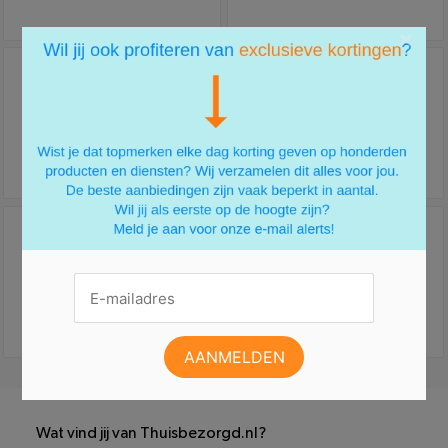
×
Wat vind jij van Thuisbezorgd.nl?