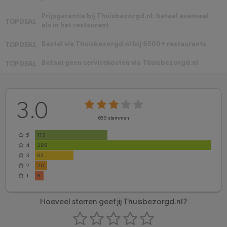
Prijsgarantie bij Thuisbezorgd.nl: betaal evenveel
TOPDEAL
als in het restaurant
Bestel via Thuisbezorgd.nl bij 6500+ restaurants
TOPDEAL
Betaal geen servicekosten via Thuisbezorgd.nl
TOPDEAL
3.0
659
stemmen
5
119
4
288
3
63
2
20
1
9
Hoeveel sterren geef jij Thuisbezorgd.nl?