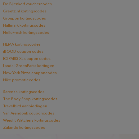
De Bijenkorf vouchercodes
Greetz.nl kortingscodes
Groupon kortingscodes
Hallmark kortingscodes
HelloFresh kortingscodes
HEMA kortingscodes
iBOOD coupon codes
ICI PARIS XL coupon codes
Landal GreenParks kortingen
New York Pizza couponcodes
Nike promotiecodes
Sarenza kortingscodes
The Body Shop kortingscodes
Travelbird aanbiedingen
Van Arendonk couponcodes
Weight Watchers kortingscodes
Zalando kortingscodes