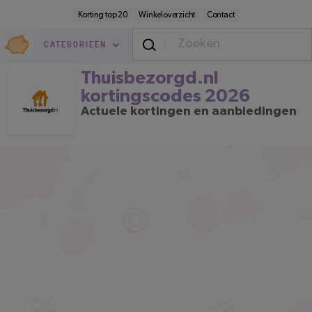
Direct
Secundaire
Korting top 20
Winkeloverzicht
Contact
naar
navigatie
pagina-
Goedkoop.nl
inhoud
CATEGORIEËN
Thuisbezorgd.nl kortingscodes 2
Thuisbezorgd.nl
kortingscodes 2026
Actuele kortingen en aanbiedingen