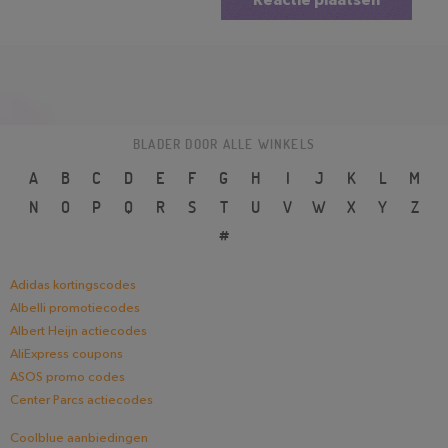
Reactie plaatsen
BLADER DOOR ALLE WINKELS
A
B
C
D
E
F
G
H
I
J
K
L
M
N
O
P
Q
R
S
T
U
V
W
X
Y
Z
#
Adidas kortingscodes
Albelli promotiecodes
Albert Heijn actiecodes
AliExpress coupons
ASOS promo codes
Center Parcs actiecodes
Coolblue aanbiedingen