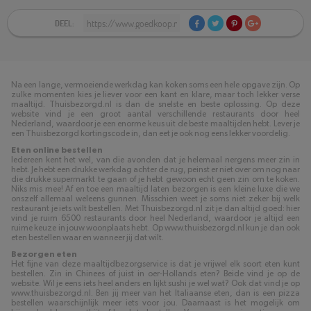
DEEL:
Na een lange, vermoeiende werkdag kan koken soms een hele opgave zijn. Op
zulke momenten kies je liever voor een kant en klare, maar toch lekker verse
maaltijd. Thuisbezorgd.nl is dan de snelste en beste oplossing. Op deze
website vind je een groot aantal verschillende restaurants door heel
Nederland, waardoor je een enorme keus uit de beste maaltijden hebt. Lever je
een Thuisbezorgd kortingscode in, dan eet je ook nog eens lekker voordelig.
Eten online bestellen
Iedereen kent het wel, van die avonden dat je helemaal nergens meer zin in
hebt. Je hebt een drukke werkdag achter de rug, peinst er niet over om nog naar
die drukke supermarkt te gaan of je hebt gewoon echt geen zin om te koken.
Niks mis mee! Af en toe een maaltijd laten bezorgen is een kleine luxe die we
onszelf allemaal weleens gunnen. Misschien weet je soms niet zeker bij welk
restaurant je iets wilt bestellen. Met Thuisbezorgd.nl zit je dan altijd goed: hier
vind je ruim 6500 restaurants door heel Nederland, waardoor je altijd een
ruime keuze in jouw woonplaats hebt. Op www.thuisbezorgd.nl kun je dan ook
eten bestellen waar en wanneer jij dat wilt.
Bezorgen eten
Het fijne van deze maaltijdbezorgservice is dat je vrijwel elk soort eten kunt
bestellen. Zin in Chinees of juist in oer-Hollands eten? Beide vind je op de
website. Wil je eens iets heel anders en lijkt sushi je wel wat? Ook dat vind je op
www.thuisbezorgd.nl. Ben jij meer van het Italiaanse eten, dan is een pizza
bestellen waarschijnlijk meer iets voor jou. Daarnaast is het mogelijk om