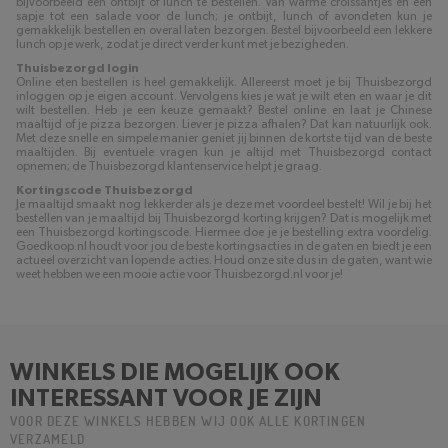
bijvoorbeeld een ontbijt of lunch te bestellen. Van warme croissantjes en een
sapje tot een salade voor de lunch; je ontbijt, lunch of avondeten kun je
gemakkelijk bestellen en overal laten bezorgen. Bestel bijvoorbeeld een lekkere
lunch op je werk, zodat je direct verder kunt met je bezigheden.
Thuisbezorgd login
Online eten bestellen is heel gemakkelijk. Allereerst moet je bij Thuisbezorgd
inloggen op je eigen account. Vervolgens kies je wat je wilt eten en waar je dit
wilt bestellen. Heb je een keuze gemaakt? Bestel online en laat je Chinese
maaltijd of je pizza bezorgen. Liever je pizza afhalen? Dat kan natuurlijk ook.
Met deze snelle en simpele manier geniet jij binnen de kortste tijd van de beste
maaltijden. Bij eventuele vragen kun je altijd met Thuisbezorgd contact
opnemen; de Thuisbezorgd klantenservice helpt je graag.
Kortingscode Thuisbezorgd
Je maaltijd smaakt nog lekkerder als je deze met voordeel bestelt! Wil je bij het
bestellen van je maaltijd bij Thuisbezorgd korting krijgen? Dat is mogelijk met
een Thuisbezorgd kortingscode. Hiermee doe je je bestelling extra voordelig.
Goedkoop.nl houdt voor jou de beste kortingsacties in de gaten en biedt je een
actueel overzicht van lopende acties. Houd onze site dus in de gaten, want wie
weet hebben we een mooie actie voor Thuisbezorgd.nl voor je!
WINKELS DIE MOGELIJK OOK
INTERESSANT VOOR JE ZIJN
VOOR DEZE WINKELS HEBBEN WIJ OOK ALLE KORTINGEN
VERZAMELD