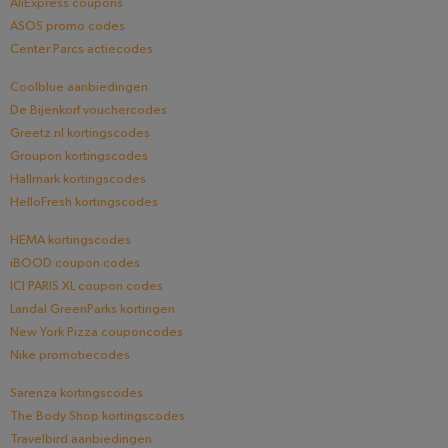
AliExpress coupons
ASOS promo codes
Center Parcs actiecodes
Coolblue aanbiedingen
De Bijenkorf vouchercodes
Greetz.nl kortingscodes
Groupon kortingscodes
Hallmark kortingscodes
HelloFresh kortingscodes
HEMA kortingscodes
iBOOD coupon codes
ICI PARIS XL coupon codes
Landal GreenParks kortingen
New York Pizza couponcodes
Nike promotiecodes
Sarenza kortingscodes
The Body Shop kortingscodes
Travelbird aanbiedingen