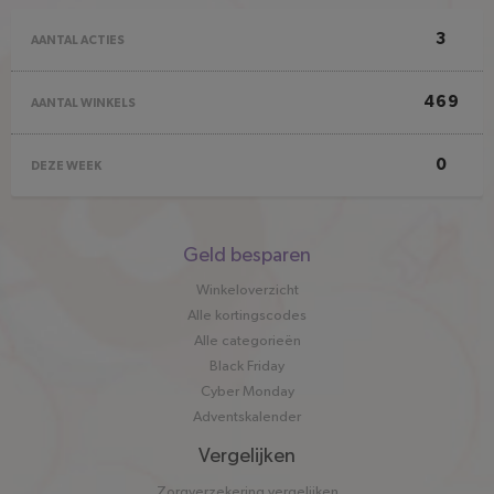
3
AANTAL ACTIES
469
AANTAL WINKELS
0
DEZE WEEK
Snel
Geld besparen
naar
Winkeloverzicht
Alle kortingscodes
Alle categorieën
Black Friday
Cyber Monday
Adventskalender
Vergelijken
Zorgverzekering vergelijken