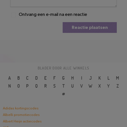
Ontvang een e-mail na een reactie
Reactie plaatsen
BLADER DOOR ALLE WINKELS
A
B
C
D
E
F
G
H
I
J
K
L
M
N
O
P
Q
R
S
T
U
V
W
X
Y
Z
#
Adidas kortingscodes
Albelli promotiecodes
Albert Heijn actiecodes