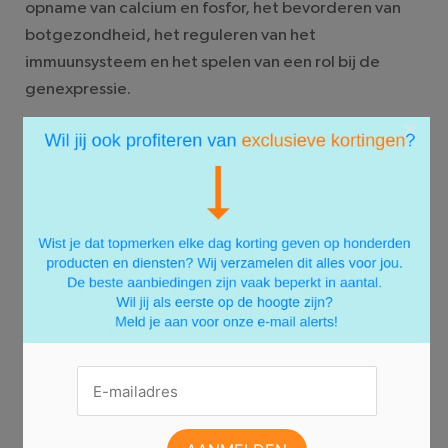
opname van calcium en fosfor, het bevorderen van
botgezondheid, het reguleren van het
immuunsysteem en het spelen van een rol bij de
genexpressie.
×
Conclusie
Vitamines zijn essentiële voedingsstoffen die een
verscheidenheid aan rollen spelen in ons lichaam. Ze
werken als co-enzymen, antioxidanten,
ondersteunen de synthese van moleculen, spelen
een rol bij het immuunsysteem en reguleren
genexpressie. Elke vitamine heeft specifieke functies
en is nodig voor verschillende lichaamsprocessen.
Het is belangrijk om voldoende vitamines binnen te
krijgen via een uitgebalanceerd dieet om ervoor te
zorgen dat ons lichaam optimaal functioneert en