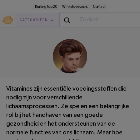
Direct
Secundaire
Korting top 20
Winkeloverzicht
Contact
naar
navigatie
pagina-
Goedkoop.nl
inhoud
CATEGORIEËN
Mode & Verzorging
/
Gezondheid
LEESTIJD: 4 MINUTEN
Vitamines zijn essentiële voedingsstoffen die
nodig zijn voor verschillende
lichaamsprocessen. Ze spelen een belangrijke
rol bij het handhaven van een goede
gezondheid en het ondersteunen van de
normale functies van ons lichaam. Maar hoe