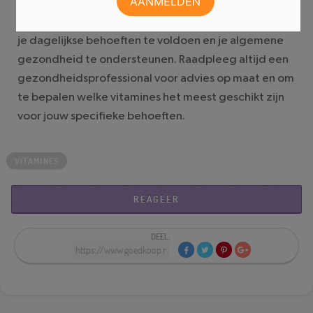
gezond blijft. Bij
VitaminestoreXL.nl
vind je een
breed scala aan vitamines die kunnen helpen om aan
je dagelijkse behoeften te voldoen en je algemene
gezondheid te ondersteunen. Raadpleeg altijd een
gezondheidsprofessional voor advies op maat en om
te bepalen welke vitamines het meest geschikt zijn
voor jouw specifieke behoeften.
VITAMINES
REAGEER
DEEL: