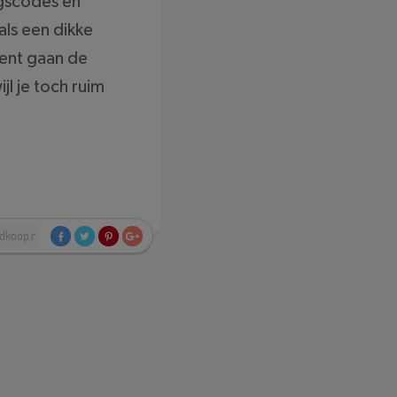
ngscodes en
ls een dikke
ment gaan de
ijl je toch ruim