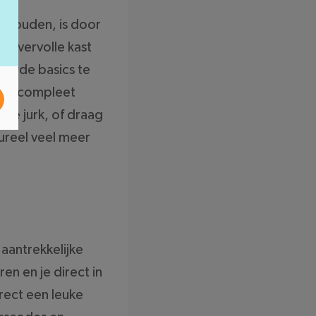
e houden, is door
n overvolle kast
ouwde basics te
 een compleet
rse jurk, of draag
ureel veel meer
 aantrekkelijke
n en je direct in
rect een leuke