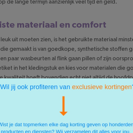
 de lange termijn aanzienlijk veel tijd en geld.
iste materiaal en comfort
 leuk uit moeten zien, is het gebruikte materiaal minst
ng die gemaakt is van goedkope, synthetische stoffen g
en paar wasbeurten al flink gaan pillen of zijn oorspr
 etiket in het kledingstuk en kies voor materialen die
aliteit hoeft bovendien echt niet altijd de hoofdpr
gemeen bekend om hun uitstekende verhouding tusse
erd ontzettend lang van kunt blijven genieten. Neem a
je zeker weet dat je een duurzame investering doet.
eren voor nieuwe looks