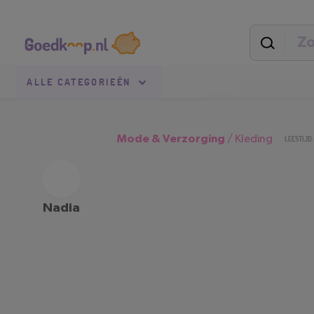
Direct
Secundaire
naar
navigatie
pagina-
inhoud
Goedkoop.nl
Uitgelicht
ALLE
CATEGORIEËN
Mode & Verzorging
/
Kleding
LEESTIJD:
Nadia