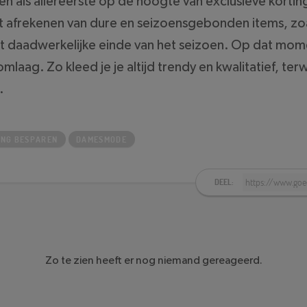
n als allereerste op de hoogte van exclusieve korti
t afrekenen van dure en seizoensgebonden items, zoa
het daadwerkelijke einde van het seizoen. Op dat mo
mlaag. Zo kleed je je altijd trendy en kwalitatief, terw
.
ING BESPAREN
DAMESMODE
DEEL:
Zo te zien heeft er nog niemand gereageerd.