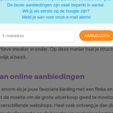
r om je wekelijkse kledingbudget netjes in de gaten t
nder de knie te krijgen. Je hebt namelijk helemaal gee
 iets verrassends en anders te dragen. Door je vertr
leurrijke accessoires, creëer je in een handomdraai
oorbeeld eens een wijde trui te dragen over een zome
tieve sneaker eronder. Op deze manier haal je struct
lijk al bezit.
van online aanbiedingen
 enorm als je jouw favoriete kleding met een flinke en
t de moeite om de grote uitverkoop goed te monitore
n verschillende webshops. Heel vaak ontvang je dan di