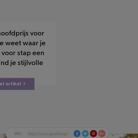
hoofdprijs voor
je weet waar je
 voor stap een
 je stijlvolle
et artikel
DEEL: