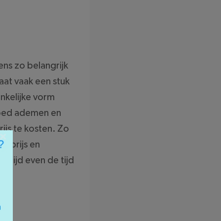
ens zo belangrijk
aat vaak een stuk
onkelijke vorm
 goed ademen en
ijs te kosten. Zo
×
n prijs en
ltijd even de tijd