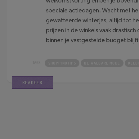
welkomstkorting en ben je bovendie
speciale actiedagen. Wacht met he
gewatteerde winterjas, altijd tot 
prijzen in de winkels vaak drastisch o
binnen je vastgestelde budget blijft
SHOPPINGTIPS
BETAALBARE MODE
KLED
REAGEER