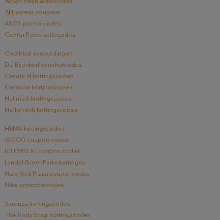
Albert Heijn actiecodes
AliExpress coupons
ASOS promo codes
Center Parcs actiecodes
Coolblue aanbiedingen
De Bijenkorf vouchercodes
Greetz.nl kortingscodes
Groupon kortingscodes
Hallmark kortingscodes
HelloFresh kortingscodes
HEMA kortingscodes
iBOOD coupon codes
ICI PARIS XL coupon codes
Landal GreenParks kortingen
New York Pizza couponcodes
Nike promotiecodes
Sarenza kortingscodes
The Body Shop kortingscodes