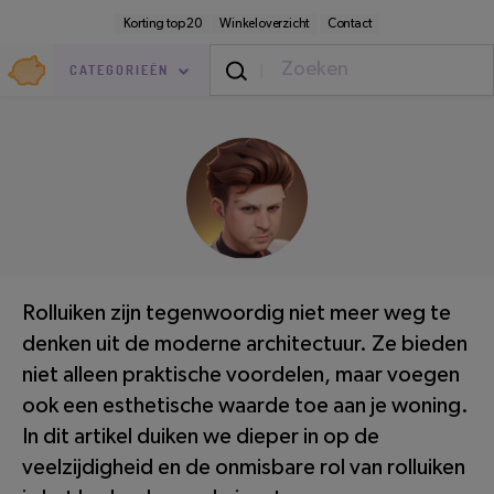
Direct
Secundaire
Korting top 20
Winkeloverzicht
Contact
naar
navigatie
pagina-
Goedkoop.nl
inhoud
CATEGORIEËN
Thuis
/
Binnen
LEESTIJD: 3 MINUTEN
Rolluiken zijn tegenwoordig niet meer weg te
denken uit de moderne architectuur. Ze bieden
niet alleen praktische voordelen, maar voegen
ook een esthetische waarde toe aan je woning.
In dit artikel duiken we dieper in op de
veelzijdigheid en de onmisbare rol van rolluiken