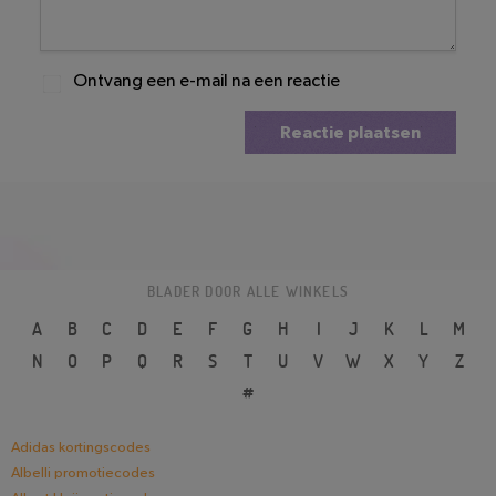
Ontvang een e-mail na een reactie
Reactie plaatsen
BLADER DOOR ALLE WINKELS
A
B
C
D
E
F
G
H
I
J
K
L
M
N
O
P
Q
R
S
T
U
V
W
X
Y
Z
#
Adidas kortingscodes
Albelli promotiecodes