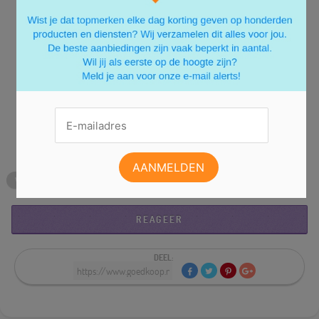
naar hoogwaardige buitenzonwering die ook nog
eens betaalbaar is, dan zijn rolluik zeker het
overwegen waard.
Wil je meer weten over hoe jij kunt profiteren van
deze voordelen? Bezoek suncircle.nl voor meer
informatie en ontdek hoe jij jouw huis kunt upgraden
zonder de bank te breken!
VEILIGHEID
ISOLATIE
ENERGIE BESPAREN
ROLLUIKEN
REAGEER
DEEL: