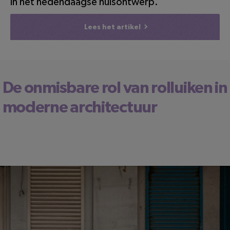
in het hedendaagse huisontwerp.
Lees het artikel
De onmisbare rol van rolluiken in
moderne architectuur