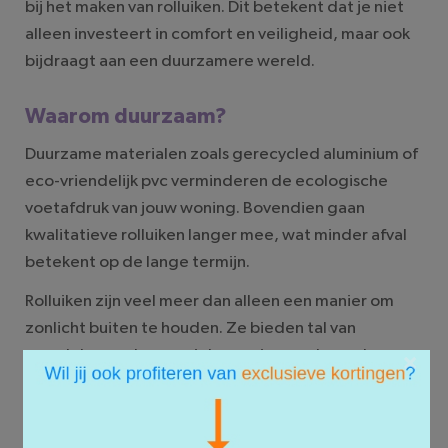
bij het maken van rolluiken. Dit betekent dat je niet
alleen investeert in comfort en veiligheid, maar ook
bijdraagt aan een duurzamere wereld.
Waarom duurzaam?
Duurzame materialen zoals gerecycled aluminium of
eco-vriendelijk pvc verminderen de ecologische
voetafdruk van jouw woning. Bovendien gaan
kwalitatieve rolluiken langer mee, wat minder afval
betekent op de lange termijn.
Rolluiken zijn veel meer dan alleen een manier om
zonlicht buiten te houden. Ze bieden tal van
voordelen zoals energiebesparing, verhoogde
×
veiligheid, geluidsisolatie en gebruiksgemak door
slimme technologieën. Bovendien zijn ze steeds
vaker duurzaam geproduceerd. Als je op zoek bent