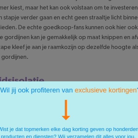
er kiest, maar het kan ook volstaan om te investere
 stapje verder gaan en echt geen straaltje licht binn
 bieden. De echte goedkoop-fans kunnen ook hier ook
de gordijnen kan je gemakkelijk op maat knippen en 
tape kleef je aan je raamkozijn op dezelfde hoogte als
 gordijnen.
idsisolatie
 bioscoop, als slecht geluid. Het kan zeker helpen om te
Maar als je ruimte niet meewerkt zal je niet veel verd
aar ook op de vloer. Wanneer je je kamer uitkiest ka
 vloerbedekking omdat dit het geluid absorbeert. Lam
Als je geen stoffen vloerbedekking hebt kan je ook w