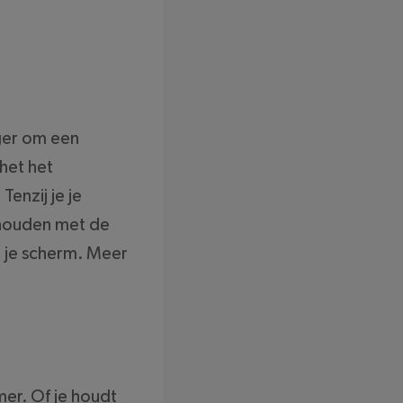
iger om een
het het
enzij je je
g houden met de
n je scherm. Meer
mer. Of je houdt