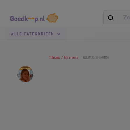
Direct
Secundaire
naar
navigatie
pagina-
inhoud
Goedkoop.nl
Uitgelicht
ALLE
CATEGORIEËN
Thuis
/
Binnen
LEESTIJD: 3 MINUTEN