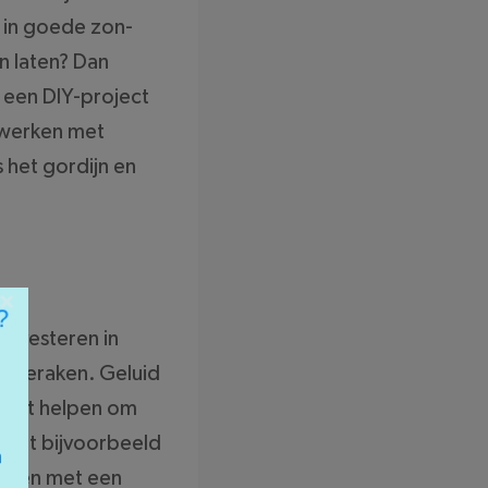
n in goede zon-
en laten? Dan
 een DIY-project
afwerken met
 het gordijn en
×
 investeren in
er geraken. Geluid
n het helpen om
inaat bijvoorbeeld
erken met een