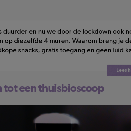
s duurder en nu we door de lockdown ook no
ken op diezelfde 4 muren. Waarom breng je d
kope snacks, gratis toegang en geen luid 
Lees h
 tot een thuisbioscoop