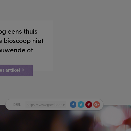
g eens thuis
e bioscoop niet
kauwende of
et artikel
DEEL: