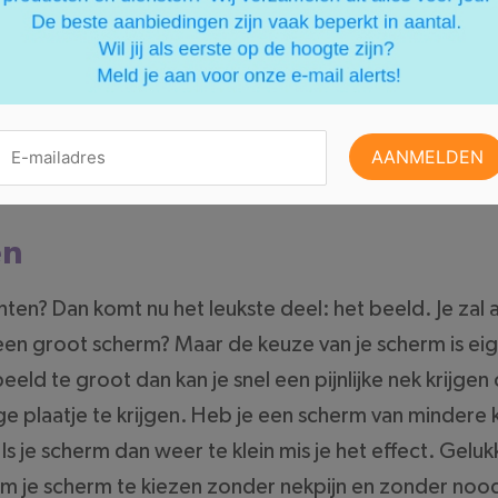
eluid wordt opgevangen. Wat de muren betreft invest
hoeft niet je volledige muren te bedekken. Met een s
. Jij kiest dus zelf wanneer je tevreden bent van he
mer? Daar bestaan akoestische fotopanelen voor om de
en
hten? Dan komt nu het leukste deel: het beeld. Je zal a
 groot scherm? Maar de keuze van je scherm is eigen
eeld te groot dan kan je snel een pijnlijke nek krijgen
 plaatje te krijgen. Heb je een scherm van mindere kw
. Is je scherm dan weer te klein mis je het effect. Geluk
 om je scherm te kiezen zonder nekpijn en zonder noo