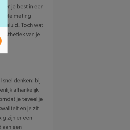
eer je best in een
impele meting
t geluid. Toch wat
 esthetiek van je
l snel denken: bij
lijk afhankelijk
 omdat je teveel je
aliteit en je zit
kig zijn er een
d aan een