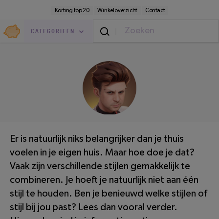
Direct
Secundaire
Korting top 20
Winkeloverzicht
Contact
naar
navigatie
pagina-
Goedkoop.nl
inhoud
CATEGORIEËN
Thuis
/
Binnen
LEESTIJD: 2 MINUTEN
Er is natuurlijk niks belangrijker dan je thuis
voelen in je eigen huis. Maar hoe doe je dat?
Vaak zijn verschillende stijlen gemakkelijk te
combineren. Je hoeft je natuurlijk niet aan één
stijl te houden. Ben je benieuwd welke stijlen of
stijl bij jou past? Lees dan vooral verder.