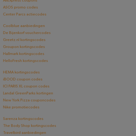
AliExpress coupons
ASOS promo codes
Center Parcs actiecodes
Coolblue aanbiedingen
De Bijenkorf vouchercodes
Greetz.nl kortingscodes
Groupon kortingscodes
Hallmark kortingscodes
HelloFresh kortingscodes
HEMA kortingscodes
iBOOD coupon codes
ICI PARIS XL coupon codes
Landal GreenParks kortingen
New York Pizza couponcodes
Nike promotiecodes
Sarenza kortingscodes
The Body Shop kortingscodes
Travelbird aanbiedingen