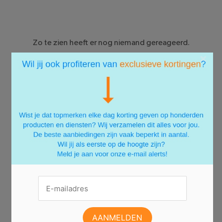
Zo te zien heeft er nog niemand gereageerd.
×
Er zijn nog geen reacties.
Deel jouw mening en reageer als eerste!