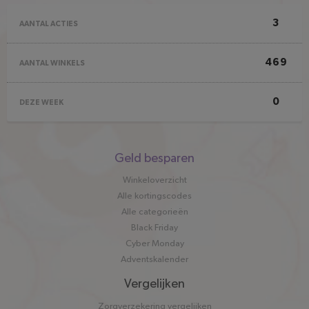
3
AANTAL ACTIES
469
AANTAL WINKELS
0
DEZE WEEK
Snel
Geld besparen
naar
Winkeloverzicht
Alle kortingscodes
Alle categorieën
Black Friday
Cyber Monday
Adventskalender
Vergelijken
Zorgverzekering vergelijken