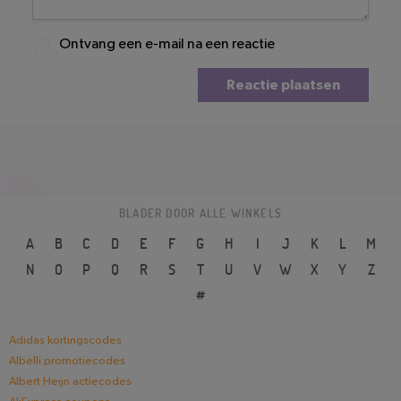
Ontvang een e-mail na een reactie
Reactie plaatsen
BLADER DOOR ALLE WINKELS
A
B
C
D
E
F
G
H
I
J
K
L
M
N
O
P
Q
R
S
T
U
V
W
X
Y
Z
#
Adidas kortingscodes
Albelli promotiecodes
Albert Heijn actiecodes