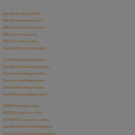
Adidas kortingscodes
Albelli promotiecodes
Albert Heijn actiecodes
AliExpress coupons
ASOS promo codes
Center Parcs actiecodes
Coolblue aanbiedingen
De Bijenkorf vouchercodes
Greetz.nl kortingscodes
Groupon kortingscodes
Hallmark kortingscodes
HelloFresh kortingscodes
HEMA kortingscodes
iBOOD coupon codes
ICI PARIS XL coupon codes
Landal GreenParks kortingen
New York Pizza couponcodes