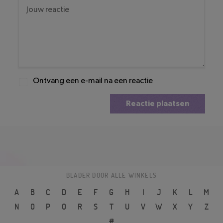
Ontvang een e-mail na een reactie
Reactie plaatsen
BLADER DOOR ALLE WINKELS
A
B
C
D
E
F
G
H
I
J
K
L
M
N
O
P
Q
R
S
T
U
V
W
X
Y
Z
#