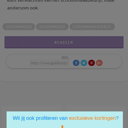
kunt verwachten van het schoonmaakbedrijf, maar
andersom ook.
SCHOONMAKEN
SCHOONMAKER
SCHOONMAAKBEDRIJF
REAGEER
DEEL:
×