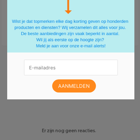
50five
MiniInTheBox.com
Zo te zien heeft er nog niemand gereageerd.
Er zijn nog geen reacties.