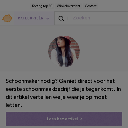
Direct
Secundaire
Korting top 20
Winkeloverzicht
Contact
naar
navigatie
pagina-
Goedkoop.nl
inhoud
CATEGORIEËN
Thuis
/
Binnen
LEESTIJD: 2 MINUTEN
Schoonmaker nodig? Ga niet direct voor het
eerste schoonmaakbedrijf die je tegenkomt. In
dit artikel vertellen we je waar je op moet
letten.
Lees het artikel