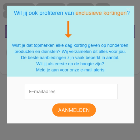
INVESTERING
MEER LICHT
DAKKAPEL
DAK
×
SCHUIN DAK
RIETEN DAK
PLAT DAK
EXTRA RUIMTE
REAGEER
DEEL:
Zo te zien heeft er nog niemand gereageerd.