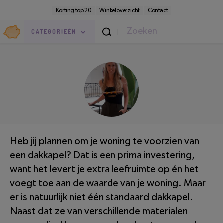
Direct
Secundaire
Korting top 20
Winkeloverzicht
Contact
naar
navigatie
pagina-
Goedkoop.nl
inhoud
CATEGORIEËN
Thuis
/
Buiten
LEESTIJD: 3 MINUTEN
Heb jij plannen om je woning te voorzien van
een dakkapel? Dat is een prima investering,
want het levert je extra leefruimte op én het
voegt toe aan de waarde van je woning. Maar
er is natuurlijk niet één standaard dakkapel.
Naast dat ze van verschillende materialen