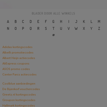
BLADER DOOR ALLE WINKELS
A
B
C
D
E
F
G
H
I
J
K
L
M
N
O
P
Q
R
S
T
U
V
W
X
Y
Z
#
Adidas kortingscodes
Albelli promotiecodes
Albert Heijn actiecodes
AliExpress coupons
ASOS promo codes
Center Parcs actiecodes
Coolblue aanbiedingen
De Bijenkorf vouchercodes
Greetz.nl kortingscodes
Groupon kortingscodes
Hallmark kortingscodes