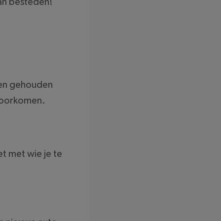
aan besteden!
rden gehouden
t voorkomen.
et met wie je te