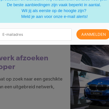
 aangeboden te worden binnen het professionele net
n ervaren autospecialist
ang je een persoonlijk contactpersoon. Diegene bege
 nergens zorgen over hoeft te maken.
twerk afzoeken
koper
at op zoek naar een geschikte
an een uitgebreid netwerk,