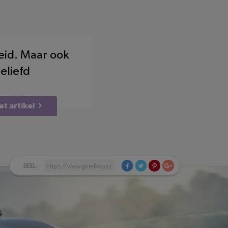
eid. Maar ook
eliefd
et artikel
DEEL: