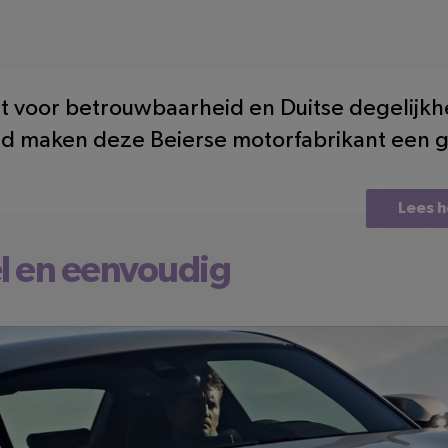
 voor betrouwbaarheid en Duitse degelijkh
uid maken deze Beierse motorfabrikant een g
Lees h
l en eenvoudig