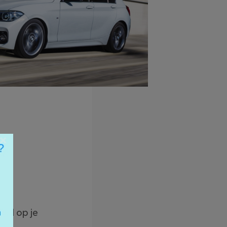
×
erd op je