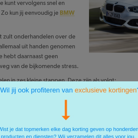
je kunt vervolgens snel en
Zo kun jij eenvoudig je
BMW
iet zult onderhandelen over de
t allemaal uit handen genomen
e hebt daarnaast geen
 weg van de bijkomende stress.
en in zes kleine stappen. Deze zijn als volgt:
 website en controle voertuig
de website. Vervolgens wordt er een controle uitgevo