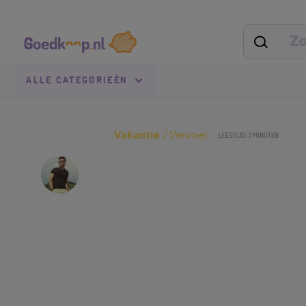
Direct
Secundaire
naar
navigatie
pagina-
inhoud
Goedkoop.nl
Uitgelicht
ALLE
CATEGORIEËN
Vakantie
/
Vervoer
LEESTIJD: 3 MINUTEN