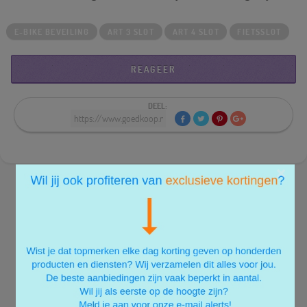
E-BIKE BEVEILING
ART 3 SLOT
ART 4 SLOT
FIETSSLOT
REAGEER
DEEL:
×
Zo te zien heeft er nog niemand gereageerd.