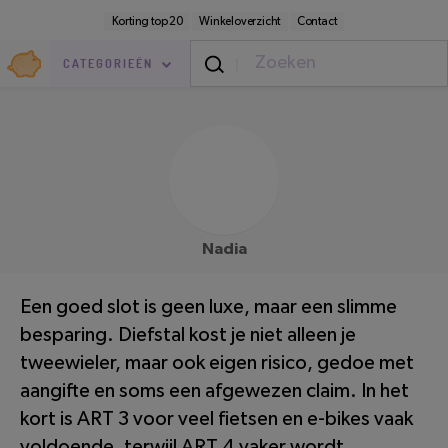
Direct
Secundaire
Korting top 20
Winkeloverzicht
Contact
naar
navigatie
pagina-
Goedkoop.nl
inhoud
CATEGORIEËN
Nadia
Veiligheid
/
Verkeers- & fietsveiligheid
LEESTIJD: 2 MINUTEN
Een goed slot is geen luxe, maar een slimme
besparing. Diefstal kost je niet alleen je
tweewieler, maar ook eigen risico, gedoe met
aangifte en soms een afgewezen claim. In het
kort is ART 3 voor veel fietsen en e-bikes vaak
voldoende, terwijl ART 4 vaker wordt