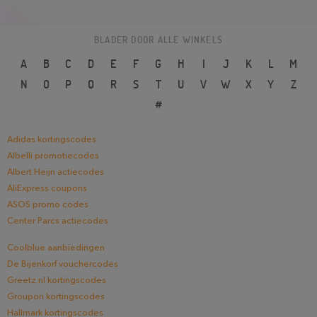
BLADER DOOR ALLE WINKELS
A
B
C
D
E
F
G
H
I
J
K
L
M
N
O
P
Q
R
S
T
U
V
W
X
Y
Z
#
Adidas kortingscodes
Albelli promotiecodes
Albert Heijn actiecodes
AliExpress coupons
ASOS promo codes
Center Parcs actiecodes
Coolblue aanbiedingen
De Bijenkorf vouchercodes
Greetz.nl kortingscodes
Groupon kortingscodes
Hallmark kortingscodes