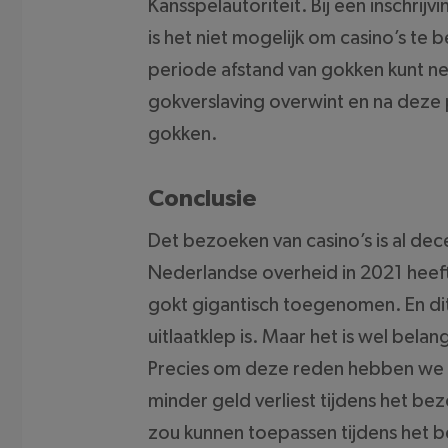
Kansspelautoriteit. Bij een inschri
is het niet mogelijk om casino’s t
periode afstand van gokken kunt nem
gokverslaving overwint en na deze
gokken.
Conclusie
Det bezoeken van casino’s is al de
Nederlandse overheid in 2021 heef
gokt gigantisch toegenomen. En dit
uitlaatklep is. Maar het is wel belan
Precies om deze reden hebben we in
minder geld verliest tijdens het bez
zou kunnen toepassen tijdens het bez