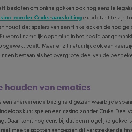
t besloten om online gokken ook nog eens te legalise
sino zonder Cruks-aansluiting
exorbitant te zijn 
chten houdt dat spelers van een flinke kick en de nodig
 Er wordt namelijk dopamine in het hoofd aangemaakt
 opgewekt voelt. Maar er zit natuurlijk ook een keerzi
unnen bestaan als het overgrote deel van de bezoeke
le houden van emoties
s een enerverende bezigheid gezien waarbij de span
eindeloos kunt spelen een casino zonder Cruks iDeal 
ng. Daar komt nog eens bij dat een mogelijke gokver
ijk niet mee te spotten aangezien dit verstrekkende fi