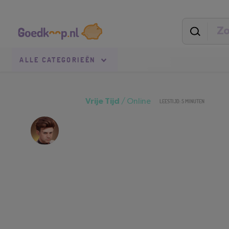
Direct
Secundaire
naar
navigatie
pagina-
inhoud
Goedkoop.nl
Uitgelicht
ALLE
CATEGORIEËN
Vrije Tijd
/
Online
LEESTIJD: 5 MINUTEN