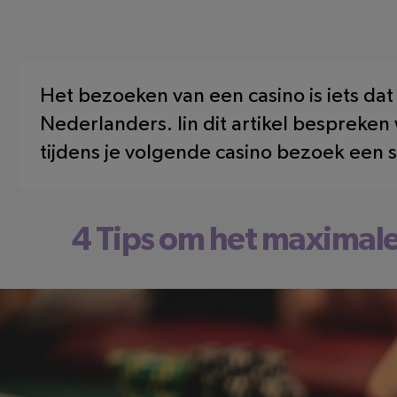
Het bezoeken van een casino is iets dat
Nederlanders. Iin dit artikel bespreken
tijdens je volgende casino bezoek een s
4 Tips om het maximale 