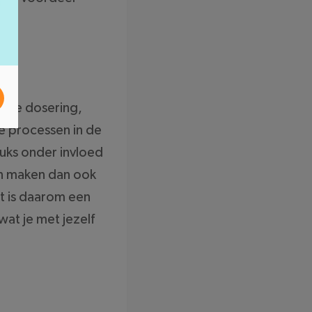
r de dosering,
e processen in de
ruks onder invloed
sen maken dan ook
t is daarom een
at je met jezelf