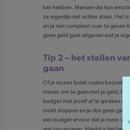
kan hebben. Mensen die hun emotie
ze eigenlijk niet achter staan. He
en je niet compleet over te geven t
geen geld gaat uitgeven wat je eigen
Tip 2 – het stellen va
gaan
Of je nu een fysiek casino bezoekt o
manier om te gaan met je geld. Do
budget met jezelf af te spreken wee
moet stoppen en je dus geen geld ui
een budget ervoor dat je meer van h
wel zou ervaren. Hierbij is het bela