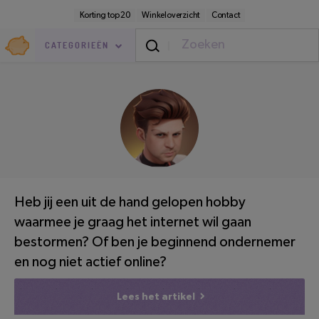
Direct
Secundaire
Korting top 20
Winkeloverzicht
Contact
naar
navigatie
pagina-
Goedkoop.nl
inhoud
CATEGORIEËN
Vrije Tijd
/
Online
LEESTIJD: 2 MINUTEN
Heb jij een uit de hand gelopen hobby
waarmee je graag het internet wil gaan
bestormen? Of ben je beginnend ondernemer
en nog niet actief online?
Lees het artikel