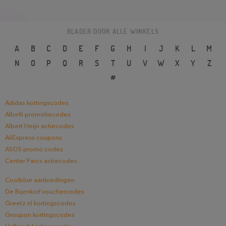
BLADER DOOR ALLE WINKELS
A
B
C
D
E
F
G
H
I
J
K
L
M
N
O
P
Q
R
S
T
U
V
W
X
Y
Z
#
Adidas kortingscodes
Albelli promotiecodes
Albert Heijn actiecodes
AliExpress coupons
ASOS promo codes
Center Parcs actiecodes
Coolblue aanbiedingen
De Bijenkorf vouchercodes
Greetz.nl kortingscodes
Groupon kortingscodes