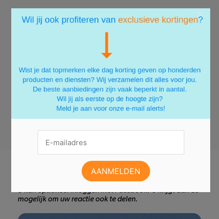
×
Er zijn nog geen reacties.
Deel jouw mening en reageer als eerste!
Reageer ook op dit artikel
U kan optioneel inloggen met Facebook. U krijgt dan de
mogelijk om uw reactie ook te delen.