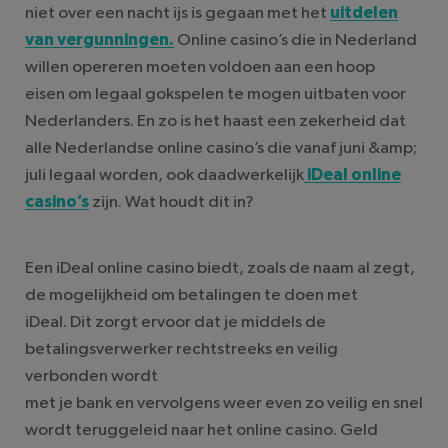
niet over een nacht ijs is gegaan met het
uitdelen
van vergunningen.
Online casino’s die in Nederland
willen opereren moeten voldoen aan een hoop
eisen om legaal gokspelen te mogen uitbaten voor
Nederlanders. En zo is het haast een zekerheid dat
alle Nederlandse online casino’s die vanaf juni &amp;
juli legaal worden, ook daadwerkelijk
iDeal online
casino’s
zijn. Wat houdt dit in?
Een iDeal online casino biedt, zoals de naam al zegt,
de mogelijkheid om betalingen te doen met
iDeal. Dit zorgt ervoor dat je middels de
betalingsverwerker rechtstreeks en veilig
verbonden wordt
met je bank en vervolgens weer even zo veilig en snel
wordt teruggeleid naar het online casino. Geld