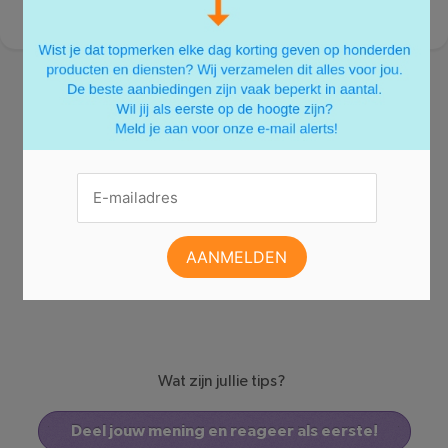
Zo te zien heeft er nog niemand gereageerd.
Wat zijn jullie tips?
Deel jouw mening en reageer als eerste!