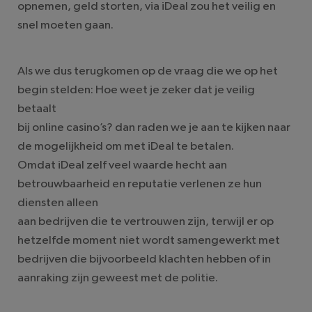
opnemen, geld storten, via iDeal zou het veilig en
snel moeten gaan.
Als we dus terugkomen op de vraag die we op het
begin stelden: Hoe weet je zeker dat je veilig
betaalt
bij online casino’s? dan raden we je aan te kijken naar
de mogelijkheid om met iDeal te betalen.
Omdat iDeal zelf veel waarde hecht aan
betrouwbaarheid en reputatie verlenen ze hun
diensten alleen
aan bedrijven die te vertrouwen zijn, terwijl er op
hetzelfde moment niet wordt samengewerkt met
bedrijven die bijvoorbeeld klachten hebben of in
aanraking zijn geweest met de politie.