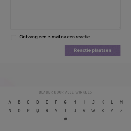
Ontvang een e-mail na een reactie
Reactie plaatsen
BLADER DOOR ALLE WINKELS
A
B
C
D
E
F
G
H
I
J
K
L
M
N
O
P
Q
R
S
T
U
V
W
X
Y
Z
#