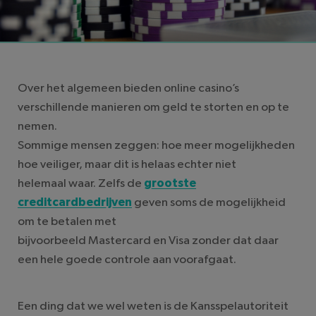
LEESTIJD: 3 MINUTEN
Over het algemeen bieden online casino’s
verschillende manieren om geld te storten en op te
nemen.
Sommige mensen zeggen: hoe meer mogelijkheden
hoe veiliger, maar dit is helaas echter niet
helemaal waar. Zelfs de
grootste
creditcardbedrijven
geven soms de mogelijkheid
om te betalen met
bijvoorbeeld Mastercard en Visa zonder dat daar
een hele goede controle aan voorafgaat.
Een ding dat we wel weten is de Kansspelautoriteit