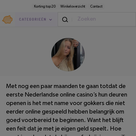
Direct
Secundaire
Korting top 20
Winkeloverzicht
Contact
naar
navigatie
pagina-
Goedkoop.nl
inhoud
CATEGORIEËN
Vrije Tijd
/
Online
LEESTIJD: 3 MINUTEN
Met nog een paar maanden te gaan totdat de
eerste Nederlandse online casino’s hun deuren
openen is het met name voor gokkers die niet
eerder online gespeeld hebben belangrijk om
goed voorbereid te beginnen. Want het blijft
een feit dat je met je eigen geld speelt. Hoe