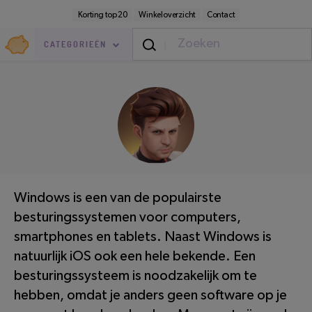
Direct
Secundaire
Korting top 20
Winkeloverzicht
Contact
naar
navigatie
pagina-
Goedkoop.nl
inhoud
CATEGORIEËN
Vrije Tijd
/
Online
LEESTIJD: 4 MINUTEN
Windows is een van de populairste
besturingssystemen voor computers,
smartphones en tablets. Naast Windows is
natuurlijk iOS ook een hele bekende. Een
besturingssysteem is noodzakelijk om te
hebben, omdat je anders geen software op je