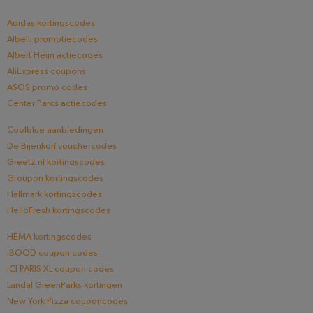
Adidas kortingscodes
Albelli promotiecodes
Albert Heijn actiecodes
AliExpress coupons
ASOS promo codes
Center Parcs actiecodes
Coolblue aanbiedingen
De Bijenkorf vouchercodes
Greetz.nl kortingscodes
Groupon kortingscodes
Hallmark kortingscodes
HelloFresh kortingscodes
HEMA kortingscodes
iBOOD coupon codes
ICI PARIS XL coupon codes
Landal GreenParks kortingen
New York Pizza couponcodes