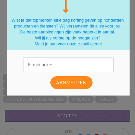
van Windows 11. Helaas kunnen niet alle computers
straks het nieuwe besturingssysteem installeren. Met
de PC Health Check van Microsoft kun je nagaan of
jouw computer technisch gezien gezond is voor
Windows 11 besturingssysteem. Mocht jouw
computer het niet aan kunnen, dan laat deze
Microsoft tool ook zien, waardoor je dit systeem niet
kan installeren.
WAT ZIJN DE VOORDELEN VAN WINDOWS 11
COMPUTERS
BESTURINGSSYSTEMEN
WINDOWS 11 EDUCATION
WINDOWS 11
SMARTPHONES
WAT IS WINDOWS 11
OFFICE KOPEN STUDENTEN 2021
WINDOWS
TABLETS
REAGEER
DEEL: