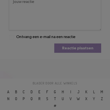
Ontvang een e-mail na een reactie
Reactie plaatsen
BLADER DOOR ALLE WINKELS
A
B
C
D
E
F
G
H
I
J
K
L
M
N
O
P
Q
R
S
T
U
V
W
X
Y
Z
#