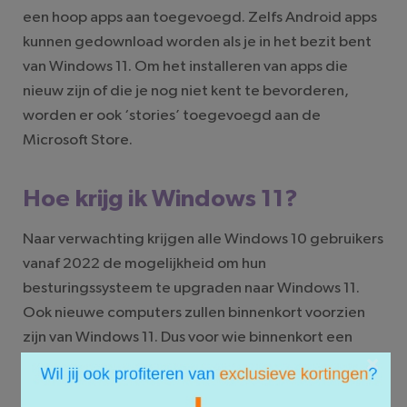
een hoop apps aan toegevoegd. Zelfs Android apps
kunnen gedownload worden als je in het bezit bent
van Windows 11. Om het installeren van apps die
nieuw zijn of die je nog niet kent te bevorderen,
worden er ook ‘stories’ toegevoegd aan de
Microsoft Store.
Hoe krijg ik Windows 11?
Naar verwachting krijgen alle Windows 10 gebruikers
vanaf 2022 de mogelijkheid om hun
besturingssysteem te upgraden naar Windows 11.
Ook nieuwe computers zullen binnenkort voorzien
zijn van Windows 11. Dus voor wie binnenkort een
×
nieuwe laptop of computer aan wil schaffen, kan wel
eens het geluk hebben dat het apparaat voorzien is