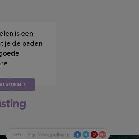
elen is een
at je de paden
t goede
are
et artikel
usting
DEEL: