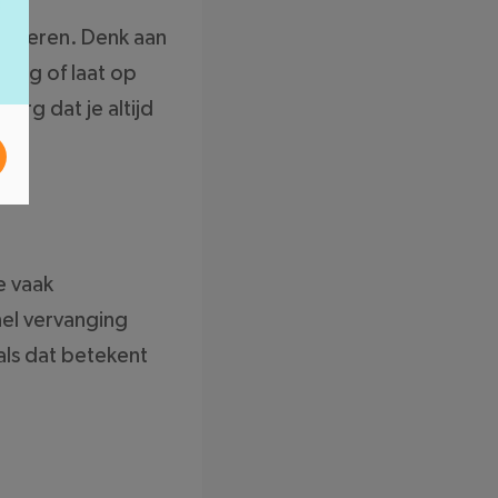
rbeteren. Denk aan
roeg of laat op
org dat je altijd
e vaak
el vervanging
als dat betekent