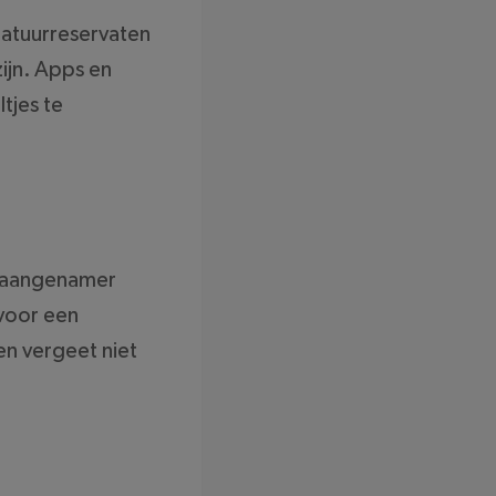
natuurreservaten
zijn. Apps en
tjes te
og aangenamer
 voor een
en vergeet niet