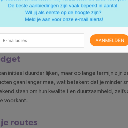
 je comfort en veiligheid op de trails aanzienlijk ve
e telefoon en een hoofdlamp of zaklamp voor als je v
it kan essentieel zijn en hoeft niet veel te kosten. Z
llen, vooral als je alleen wandelt.
udget
 initieel duurder lijken, maar op lange termijn zijn z
ten gaan langer mee, wat betekent dat je minder sn
ekend staan om hun kwaliteit en duurzaamheid, zelfs 
de voorkant.
je routes