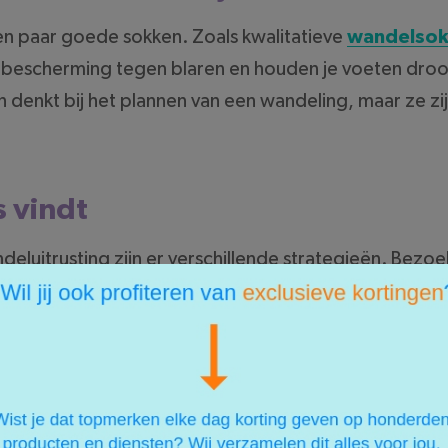
en paar goede sokken. Zoals kwalitatieve
wandelsok
 bescherming tegen blaren en houden je voeten droog
n denkt bij het plannen van een wandeling, maar ze zij
s vindt
eluitrusting zijn er verschillende strategieën. Bezoe
 fractie van de prijs vindt. Houd online sales in de 
 winkels hun oude voorraden opruimen. Vergelijk ook 
 vaak grote prijsverschillen tussen verschillende retai
verschil maken