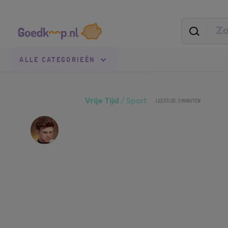
Direct
Secundaire
naar
navigatie
pagina-
inhoud
Goedkoop.nl
Uitgelicht
ALLE
CATEGORIEËN
Vrije Tijd
/
Sport
LEESTIJD: 3 MINUTEN