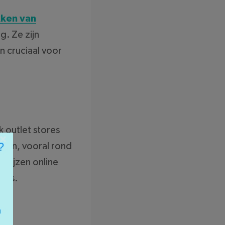
ken van
. Ze zijn
n cruciaal voor
k outlet stores
×
gaten, vooral rond
prijzen online
lers.