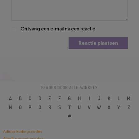
Ontvang een e-mail na een reactie
Reactie plaatsen
BLADER DOOR ALLE WINKELS
A
B
C
D
E
F
G
H
I
J
K
L
M
N
O
P
Q
R
S
T
U
V
W
X
Y
Z
#
Adidas kortingscodes
Albelli promotiecodes