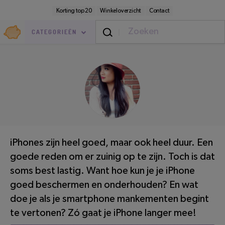
Direct
Secundaire
Korting top 20
Winkeloverzicht
Contact
naar
navigatie
pagina-
Goedkoop.nl
inhoud
CATEGORIEËN
Elektronica
/
Telecom
LEESTIJD: 4 MINUTEN
iPhones zijn heel goed, maar ook heel duur. Een
goede reden om er zuinig op te zijn. Toch is dat
soms best lastig. Want hoe kun je je iPhone
goed beschermen en onderhouden? En wat
doe je als je smartphone mankementen begint
te vertonen? Zó gaat je iPhone langer mee!