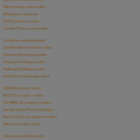
Albert Heijn actiecodes
AliExpress coupons
ASOS promo codes
Center Parcs actiecodes
Coolblue aanbiedingen
De Bijenkorf vouchercodes
Greetz.nl kortingscodes
Groupon kortingscodes
Hallmark kortingscodes
HelloFresh kortingscodes
HEMA kortingscodes
iBOOD coupon codes
ICI PARIS XL coupon codes
Landal GreenParks kortingen
New York Pizza couponcodes
Nike promotiecodes
Sarenza kortingscodes