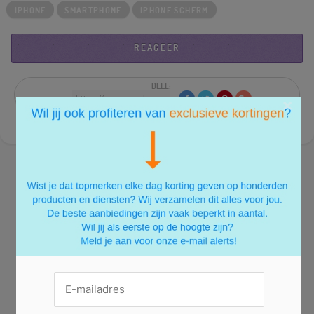
IPHONE
SMARTPHONE
IPHONE SCHERM
REAGEER
DEEL:
×