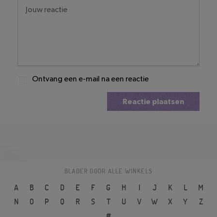
Ontvang een e-mail na een reactie
Reactie plaatsen
BLADER DOOR ALLE WINKELS
A
B
C
D
E
F
G
H
I
J
K
L
M
N
O
P
Q
R
S
T
U
V
W
X
Y
Z
#