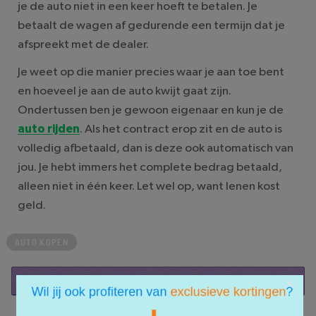
je de auto niet in een keer hoeft te betalen. Je
betaalt de wagen af gedurende een termijn dat je
afspreekt met de dealer.
Je weet op die manier precies waar je aan toe bent
en hoeveel je aan de auto kwijt gaat zijn.
Ondertussen ben je gewoon eigenaar en kun je de
auto rijden
. Als het contract erop zit en de auto is
volledig afbetaald, dan is deze ook automatisch van
jou. Je hebt immers het complete bedrag betaald,
alleen niet in één keer. Let wel op, want lenen kost
geld.
AUTO KOPEN
×
REAGEER