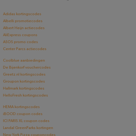
Adidas kortingscodes
Albelli promotiecodes
Albert Heijn actiecodes
AliExpress coupons
ASOS promo codes
Center Parcs actiecodes
Coolblue aanbiedingen
De Bijenkorf vouchercodes
Greetz.nl kortingscodes
Groupon kortingscodes
Hallmark kortingscodes
HelloFresh kortingscodes
HEMA kortingscodes
iBOOD coupon codes
ICI PARIS XL coupon codes
Landal GreenParks kortingen
New York Pizza couponcodes