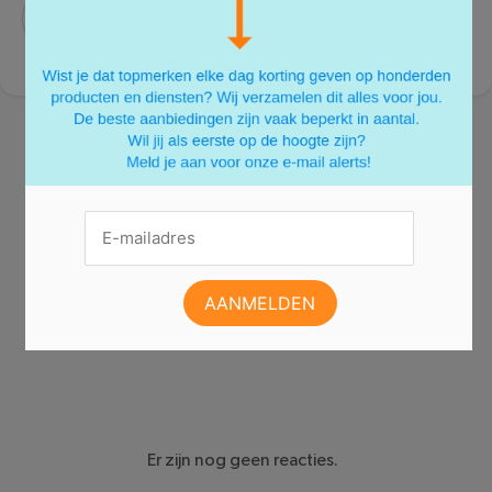
DEEL:
Zo te zien heeft er nog niemand gereageerd.
Er zijn nog geen reacties.