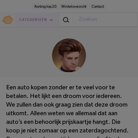
Direct
Secundaire
Korting top 20
Winkeloverzicht
Contact
naar
navigatie
pagina-
Goedkoop.nl
inhoud
CATEGORIEËN
Geldzaken
/
Lenen
LEESTIJD: 3 MINUTEN
Een auto kopen zonder er te veel voor te
betalen. Het lijkt een droom voor iedereen.
We zullen dan ook graag zien dat deze droom
uitkomt. Alleen weten we allemaal dat aan
auto’s een behoorlijk prijskaartje hangt. Die
koop je niet zomaar op een zaterdagochtend.