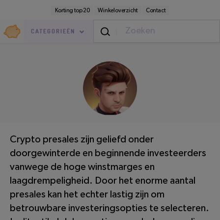
Direct
Secundaire
Korting top 20
Winkeloverzicht
Contact
naar
navigatie
pagina-
Goedkoop.nl
inhoud
CATEGORIEËN
Geldzaken
/
Sparen
LEESTIJD: 3 MINUTEN
Crypto presales zijn geliefd onder
doorgewinterde en beginnende investeerders
vanwege de hoge winstmarges en
laagdrempeligheid. Door het enorme aantal
presales kan het echter lastig zijn om
betrouwbare investeringsopties te selecteren.