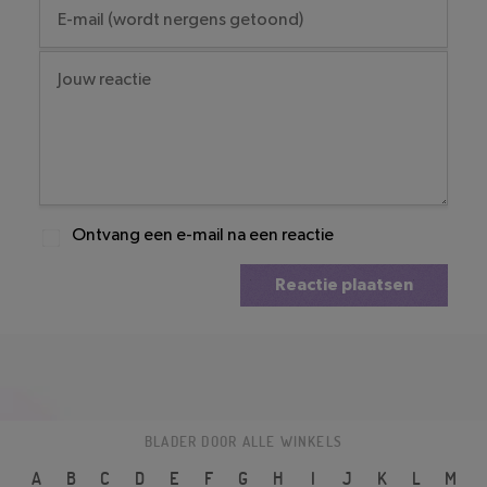
Ontvang een e-mail na een reactie
Reactie plaatsen
BLADER DOOR ALLE WINKELS
A
B
C
D
E
F
G
H
I
J
K
L
M