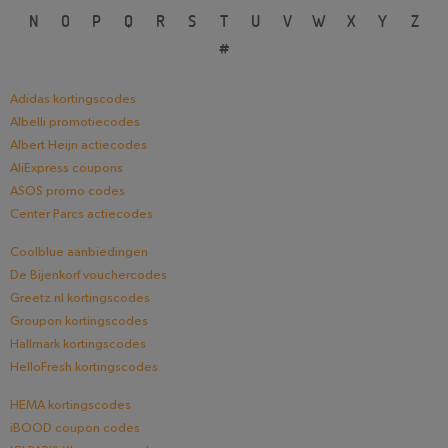
N
O
P
Q
R
S
T
U
V
W
X
Y
Z
#
Adidas kortingscodes
Albelli promotiecodes
Albert Heijn actiecodes
AliExpress coupons
ASOS promo codes
Center Parcs actiecodes
Coolblue aanbiedingen
De Bijenkorf vouchercodes
Greetz.nl kortingscodes
Groupon kortingscodes
Hallmark kortingscodes
HelloFresh kortingscodes
HEMA kortingscodes
iBOOD coupon codes