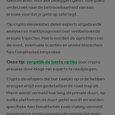
identificeren. Voor alle beleggers geldt: doe goed
onderzoek naar de betrouwbaarheid van een
presale voordat je geld op tafel legt.
Op crypto nieuwssites delen experts uitgebreide
analyses en marktprognoses over veelbelovende
presale trajecten. Hierin worden de oprichters van
de munt, eventuele licenties en unieke blockchain
functionaliteiten besproken.
Onze tip:
vergelijk de beste opties
voor crypto
presales door blogs van experts te raadplegen.
Crypto developers die hun zaakjes op orde hebben
brengen altijd een gedetailleerde road map uit.
Hierin wordt vermeld hoe lang de presale duurt, op
welke platformen de munt gelist wordt en worden
specifieke functionaliteiten zoals staking vermeld.
Investeren in crypto presales die weinig tot geen