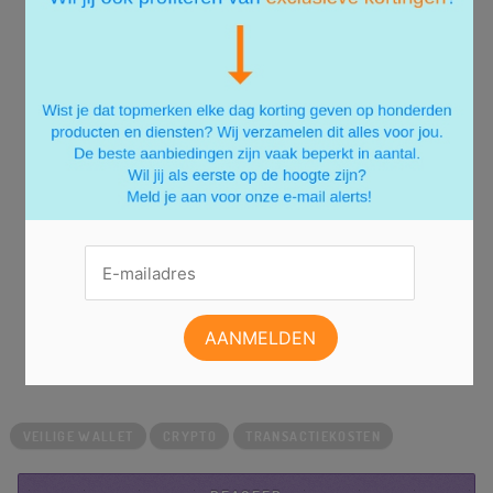
afhankelijk van de beurs. Voor sommige
investeerders zijn buitengewoon lage
transactiekosten echter belangrijker dan anderen
Als jij op zoek bent naar lange termijn winsten en een
passief inkomen
najaagt, wil je waarschijnlijk traden
op een beurs met een enorme catalogus en
uitgebreide staking opties. Aangezien je
waarschijnlijk minder vaak zult kopen en verkopen,
zijn de transactiekosten in dit geval minder relevant.
Als je een day trader bent die op zoek is naar enorme
winstpercentages en in grote volumes handelt, kan
je het beste gaan voor een exchange met de laagste
transactiekosten.
VEILIGE WALLET
CRYPTO
TRANSACTIEKOSTEN