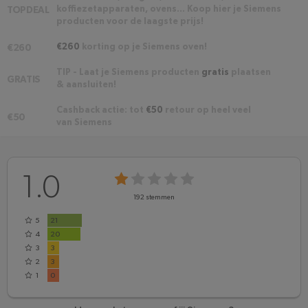
koffiezetapparaten, ovens... Koop hier je Siemens
TOPDEAL
producten voor de laagste prijs!
€260
korting op je Siemens oven!
€260
TIP - Laat je Siemens producten
gratis
plaatsen
GRATIS
& aansluiten!
Cashback actie: tot
€50
retour op heel veel
€50
van Siemens
1.0
192
stemmen
5
21
4
20
3
3
2
3
1
0