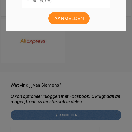
Wat vind jij van Siemens?
U kan optioneel inloggen met Facebook. U krijgt dan de
mogelijk om uw reactie ook te delen.
AANMELDEN