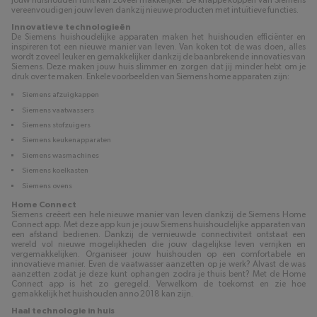
jouw huishouden runt kan zoveel makkelijker. De knappe koppen van Siemens
vereenvoudigen jouw leven dankzij nieuwe producten met intuïtieve functies.
Innovatieve technologieën
De Siemens huishoudelijke apparaten maken het huishouden efficiënter en
inspireren tot een nieuwe manier van leven. Van koken tot de was doen, alles
wordt zoveel leuker en gemakkelijker dankzij de baanbrekende innovaties van
Siemens. Deze maken jouw huis slimmer en zorgen dat jij minder hebt om je
druk over te maken. Enkele voorbeelden van Siemens home apparaten zijn:
Siemens afzuigkappen
Siemens vaatwassers
Siemens stofzuigers
Siemens keukenapparaten
Siemens wasmachines
Siemens koelkasten
Siemens ovens
Home Connect
Siemens creëert een hele nieuwe manier van leven dankzij de Siemens Home
Connect app. Met deze app kun je jouw Siemens huishoudelijke apparaten van
een afstand bedienen. Dankzij de vernieuwde connectiviteit ontstaat een
wereld vol nieuwe mogelijkheden die jouw dagelijkse leven verrijken en
vergemakkelijken. Organiseer jouw huishouden op een comfortabele en
innovatieve manier. Even de vaatwasser aanzetten op je werk? Alvast de was
aanzetten zodat je deze kunt ophangen zodra je thuis bent? Met de Home
Connect app is het zo geregeld. Verwelkom de toekomst en zie hoe
gemakkelijk het huishouden anno 2018 kan zijn.
Haal technologie in huis