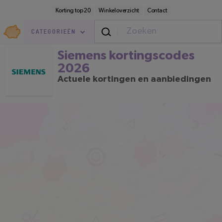
Direct
Secundaire
Korting top 20
Winkeloverzicht
Contact
naar
navigatie
pagina-
Goedkoop.nl
inhoud
CATEGORIEËN
Siemens kortingscodes 2026
Siemens kortingscodes
2026
Actuele kortingen en aanbiedingen