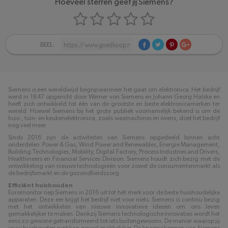
Hoeveel sterren geef jij Siemens?
DEEL:
Siemens is een wereldwijd begrip wanneer het gaat om elektronica. Het bedrijf
werd in 1847 opgericht door Werner von Siemens en Johann Georg Halske en
heeft zich ontwikkeld tot één van de grootste en beste elektronicamerken ter
wereld. Hoewel Siemens bij het grote publiek voornamelijk bekend is om de
huis-, tuin- en keukenelektronica, zoals wasmachines en ovens, doet het bedrijf
nog veel meer.
Sinds 2016 zijn de activiteiten van Siemens opgedeeld binnen acht
onderdelen: Power & Gas, Wind Power and Renewables, Energie Management,
Building Technologies, Mobility, Digital Factory, Process Industries and Drivers,
Healthineers en Financial Services Division. Siemens houdt zich bezig met de
ontwikkeling van nieuwe technologieën voor zowel de consumentenmarkt als
de bedrijfsmarkt en de gezondheidszorg.
Efficiënt huishouden
Euromonitor riep Siemens in 2016 uit tot hét merk voor de beste huishoudelijke
apparaten. Deze eer krijgt het bedrijf niet voor niets. Siemens is continu bezig
met het ontwikkelen van nieuwe innovatieve ideeën om ons leven
gemakkelijker te maken. Dankzij Siemens technologische innovaties wordt het
eens zo gewone getransformeerd tot iets buitengewoons. De manier waarop jij