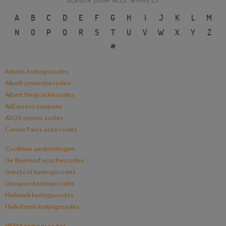
BLADER DOOR ALLE WINKELS
A
B
C
D
E
F
G
H
I
J
K
L
M
N
O
P
Q
R
S
T
U
V
W
X
Y
Z
#
Adidas kortingscodes
Albelli promotiecodes
Albert Heijn actiecodes
AliExpress coupons
ASOS promo codes
Center Parcs actiecodes
Coolblue aanbiedingen
De Bijenkorf vouchercodes
Greetz.nl kortingscodes
Groupon kortingscodes
Hallmark kortingscodes
HelloFresh kortingscodes