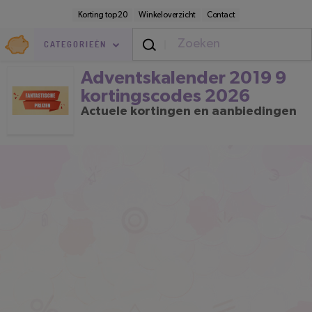
Direct
Secundaire
Korting top 20
Winkeloverzicht
Contact
naar
navigatie
pagina-
Goedkoop.nl
inhoud
CATEGORIEËN
Adventskalender 2019 9 kortings
Adventskalender 2019 9
kortingscodes 2026
Actuele kortingen en aanbiedingen