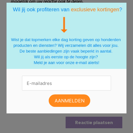
mogelijk om uw reactie ook te delen.
×
AANMELDEN
Ontvang een e-mail na een reactie
Reactie plaatsen