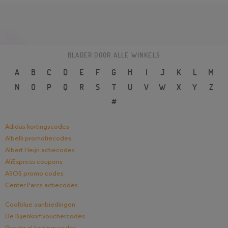
BLADER DOOR ALLE WINKELS
A
B
C
D
E
F
G
H
I
J
K
L
M
N
O
P
Q
R
S
T
U
V
W
X
Y
Z
#
Adidas kortingscodes
Albelli promotiecodes
Albert Heijn actiecodes
AliExpress coupons
ASOS promo codes
Center Parcs actiecodes
Coolblue aanbiedingen
De Bijenkorf vouchercodes