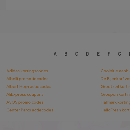
A
B
C
D
E
F
G
Adidas kortingscodes
Coolblue aanb
Albelli promotiecodes
De Bijenkorf v
Albert Heijn actiecodes
Greetz.nl kort
AliExpress coupons
Groupon korti
ASOS promo codes
Hallmark korti
Center Parcs actiecodes
HelloFresh kor