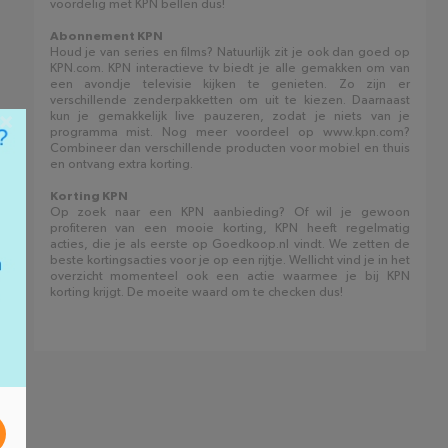
voordelig met KPN bellen dus!
Abonnement KPN
Houd je van series en films? Natuurlijk zit je ook dan goed op
KPN.com. KPN interactieve tv biedt je alle gemakken om van
een avondje televisie kijken te genieten. Zo zijn er
verschillende zenderpakketten om uit te kiezen. Daarnaast
×
kun je gemakkelijk live pauzeren, zodat je niets van je
programma mist. Nog meer voordeel op www.kpn.com?
Combineer dan verschillende producten voor mobiel en thuis
en ontvang extra korting.
Korting KPN
Op zoek naar een KPN aanbieding? Of wil je gewoon
profiteren van een mooie korting, KPN heeft regelmatig
acties, die je als eerste op Goedkoop.nl vindt. We zetten de
beste kortingsacties voor je op een rijtje. Wellicht vind je in het
overzicht momenteel ook een actie waarmee je bij KPN
korting krijgt. De moeite waard om te checken dus!