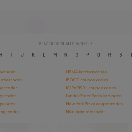
BLADER DOOR ALLE WINKELS
H
I
J
K
L
M
N
O
P
Q
R
S
iedingen
HEMA kortingscodes
ouchercodes
iBOOD coupon codes
ingscodes
ICI PARIS XL coupon codes
ngscodes
Landal GreenParks kortingen
ngscodes
New York Pizza couponcodes
tingscodes
Nike promotiecodes