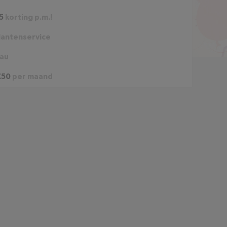
5
korting p.m.!
lantenservice
eau
€50
per maand