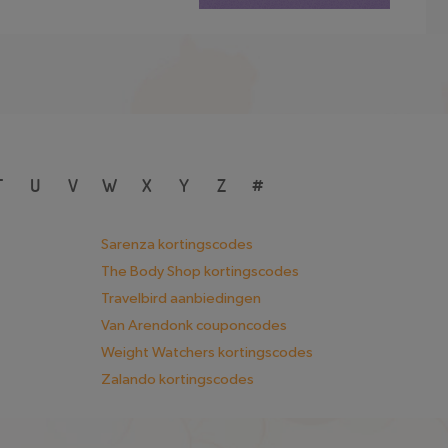
T
U
V
W
X
Y
Z
#
Sarenza kortingscodes
The Body Shop kortingscodes
Travelbird aanbiedingen
Van Arendonk couponcodes
Weight Watchers kortingscodes
Zalando kortingscodes