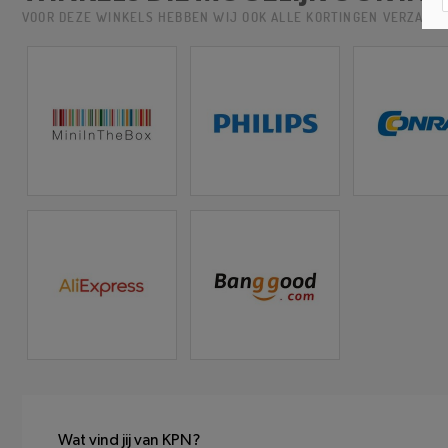
VOOR DEZE WINKELS HEBBEN WIJ OOK ALLE KORTINGEN VERZAME
Wat vind jij van KPN?