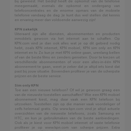
bij geweest. Het bedrijf heeft de opkomst van de telefonie
meegemaakt, evenals de opkomst en ondergang van
telefooncentrales en de enorme opmars van de mobiele
telefonie vandaag de dag. Je kunt dus wel stellen dat kennis
en ervaring meer dan voldoende aanwezig zijn!
KPN zakelijk
Uiteraard zijn alle diensten, abonnementen en producten
inmiddels gewoon via het internet aan te schaffen. Op
KPN.com vind je dan ook alles wat je op dit gebied nodig
hebt, zoals KPN internet, KPN mobiel, KPN sim only en KPN
internet en tv. Zo kun je met KPN online gaan, urenlang bellen
of van de beste films en zenders genieten. Door te kiezen uit
verschillende abonnementen of voor een alles-in-één KPN
abonnement te gaan, weet je zeker dat je altijd iets kiest dat
past bij jouw situatie. Bovendien profiteer je van de scherpste
prijzen en de beste service.
Sim only KPN
Toe aan een nieuwe telefoon? Of wil je gewoon graag een
van de nieuwste toestellen aanschaffen? Wie een KPN mobiel
abonnement kiest, mag daar vaak een KPN telefoon bij
uitzoeken. Toestellen zijn op die manier vaak voordeliger of
zelfs helemaal gratis. Op www.kpn.com vind je altijd actuele
overzichten van de nieuwste telefoons, zoals Samsung en
HTC, en kun je gebruikmaken van de beste aanbiedingen.
Ook als je kiest voor KPN mobiel internet of vaste telefonie
profiteer je op www.kpn.com van scherpe prijzen. Extra