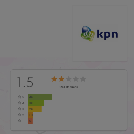
1.5
293
stemmen
5
46
4
30
3
26
2
10
1
5