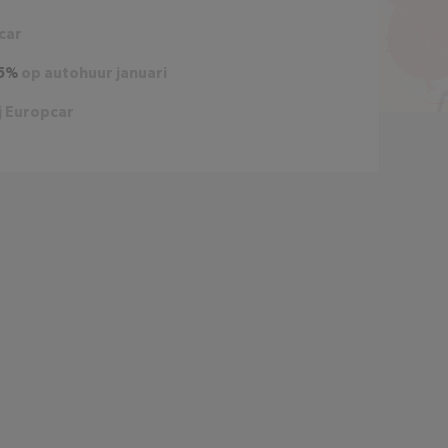
car
5%
op autohuur januari
j Europcar