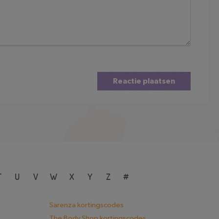
Reactie plaatsen
T
U
V
W
X
Y
Z
#
Sarenza kortingscodes
The Body Shop kortingscodes