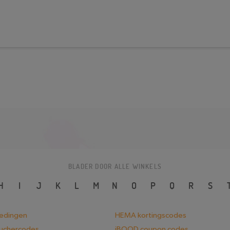
BLADER DOOR ALLE WINKELS
H
I
J
K
L
M
N
O
P
Q
R
S
iedingen
HEMA kortingscodes
ouchercodes
iBOOD coupon codes