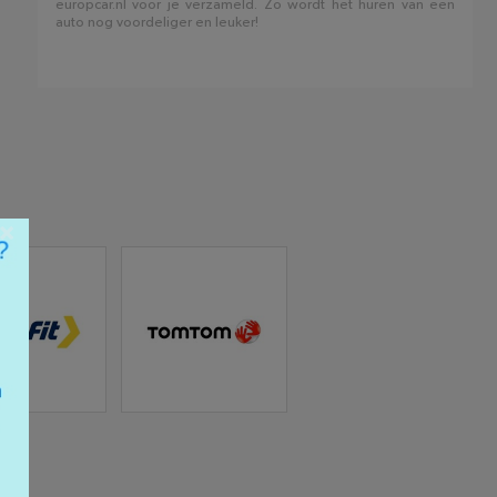
europcar.nl voor je verzameld. Zo wordt het huren van een
auto nog voordeliger en leuker!
×