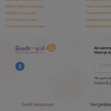
Albert Heijn actiecodes
Greetz.nl kort
AliExpress coupons
Groupon korti
ASOS promo codes
Hallmark korti
Center Parcs actiecodes
HelloFresh kor
Als eerst
Meld je d
©2026
Volo Media Ltd
rden
We gebruik
Privacy & 
Snel
Geld besparen
Vergelijk
naar