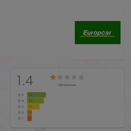
1.4
296
stemmen
5
38
4
34
3
25
2
10
1
4