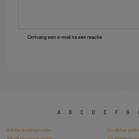
Ontvang een e-mail na een reactie
A
B
C
D
E
F
G
Adidas kortingscodes
Coolblue aanb
Albelli promotiecodes
De Bijenkorf v