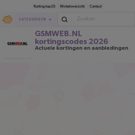
Direct
Secundaire
Korting top 20
Winkeloverzicht
Contact
naar
navigatie
pagina-
Goedkoop.nl
inhoud
CATEGORIEËN
GSMWEB.NL kortingscodes 2026
GSMWEB.NL
kortingscodes 2026
Actuele kortingen en aanbiedingen