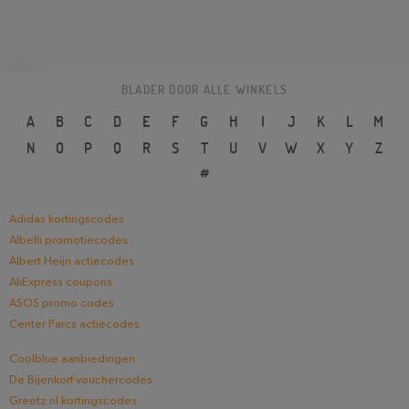
BLADER DOOR ALLE WINKELS
A
B
C
D
E
F
G
H
I
J
K
L
M
N
O
P
Q
R
S
T
U
V
W
X
Y
Z
#
Adidas kortingscodes
Albelli promotiecodes
Albert Heijn actiecodes
AliExpress coupons
ASOS promo codes
Center Parcs actiecodes
Coolblue aanbiedingen
De Bijenkorf vouchercodes
Greetz.nl kortingscodes