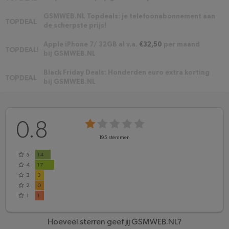
GSMWEB.NL Topdeals: je telefoonabonnement aan
TOPDEAL
de scherpste prijs!
Apple iPhone 7/ 32GB al v.a.
€32,50
per maand
TOPDEAL!
bij GSMWEB.NL
Black Friday Deals: Honderden euro extra korting
TOPDEAL
bij GSMWEB.NL
0.8
195
stemmen
5
14
4
17
3
3
2
0
1
1
Hoeveel sterren geef jij GSMWEB.NL?