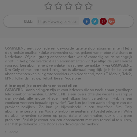
DEEL:
GSMWEB.NL heeft voor iedereen de voordeligste telefoonabonnementen. Het is
de grootste onafhankelijke prijsvechter op het gebied van mobiele telefonie in
Nederland. Of je nu graag onbeperkt data wilt of voordelig bellen belangrijk
vindt, in het grote overzicht aan abonnementen vind je altijd de juiste keuze
voor jou. Een abonnement vergelijken gaat heel gemakkelijk via GSMWEB.NL.
Sim Only of met een toestel erbij, het is allemaal mogelijk. Je hebt keuze uit
abonnementen van alle grote providers van Nederland, zoals T-Mobile, Tele2,
KPN, Hollandsnieuwe, Telfort, Ben en Vodafone.
Alle mogelijke providers en toestellen
GSMWEB.NL aanbiedingen zijn er voor iedereen die op zoek is naar goedkope
telefoonabonnementen. GSMWEB.NL is een overzichtelijke website waarop je
gemakkelijk alle mogelijkheden met elkaar kunt vergelijken. Heb je een
voorkeur voor een bepaalde provider? Dan kun je alleen aanbiedingen van die
provider bekijken. Zo kun je bijvoorbeeld alleen Vodafone Sim Only
abonnementen of alleen Vodafone abonnementen met toestel selecteren. Wil je
de abonnementen sorteren op prijs, data of belminuten, ook dit is geen
probleem. Besluit je ervoor om een abonnement met een toestel af te sluiten,
dan heb je de keuze uit telefoons van de volgende merken:
Apple