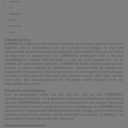
Huawei
LG
Motorola
Nokia
Samsung
Sony
Goede service
GSMWEB.NL heeft altijd de nieuwste toestellen op voorraad. Je hoeft dus niet te
wachten om te beschikken over de nieuwste technologie. Je sluit een
abonnement altijd af voor een bepaalde tijd, bijvoorbeeld 24 maanden. Wil je
na deze tijd je abonnement via GSMWEB.NL verlengen? Dan is dit heel
gemakkelijk te regelen. Wie tevreden is over zijn gsm topdeal kan via de
website zijn abonnement verlengen. GSMWEB.NL hecht er veel waarde aan om
klanten zo goed mogelijk te ondersteunen. Daarom heeft de website een
supersnelle 24-uursservice. Hier kun je terecht met al je vragen en opmerkingen.
Zo weet je zeker dat je te allen tijde snel geholpen wordt. Het is dan ook niet
voor niets dat www.gsmweb.nl bij Trustpilot wordt beloond met een
rapportcijfer van een 8.1.
CoverYou verzekering
Voor de pechvogels onder ons kan het slim zijn om een GSMWEB.NL
verzekering af te sluiten. In het geval van schade aan je telefoon of zelfs diefstal
zit je bij GSMWEB altijd goed. Je moet er natuurlijk niet aan denken dat je niet
bereikbaar bent. Daarom zorgt de CoverYou verzekering van GSMWEB ervoor
dat je zo snel mogelijk weer helemaal mobiel bent. Zorgen over je telefoon zijn
hiermee verleden tijd. Je kiest zelf de gewenste verzekering en dekking. Op
deze manier houd je de kosten zelf in de hand.
Al jouw wensen vervuld