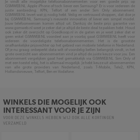
Je vindt alle mogelijke telefoonabonnementen voor een goede prijs op
GSMWEB.NL. Apple iPhone of toch liever een Samsung? Er is voor iedereen de
juiste aanbieding. KPN, Telfort of een ander Sim Only abonnement.
GSMWEB.NL levert wat jij nodig hebt. Veilig en vertrouwd shoppen, dat doe je
bij GSMWEB.NL. Samsung’s nieuwste innovaties of liever een simpel model.
Jouw telefoonwensen komen altijd uit. Dankzij de beste prijs garantie van
www.gsmweb.nl weet je zeker dat je altijd de beste deal te pakken hebt. Houd
ook zeker dit overzicht op Goedkoop.nl in de gaten en je weet zeker dat er
geen enkel GSMWEB.NL voordeel aan je voorbij gaat.GSMWEB.NL heeft voor
iedereen de voordeligste telefoonabonnementen. Het is de grootste
onafhankelijke prijsvechter op het gebied van mobiele telefonie in Nederland.
Of je nu graag onbeperkt data wilt of voordelig bellen belangrijk vindt, in het
grote overzicht aan abonnementen vind je altijd de juiste keuze voor jou. Een
abonnement vergelijken gaat heel gemakkelijk via GSMWEB.NL. Sim Only of
met een toestel erbij, het is allemaal mogelijk. Je hebt keuze uit abonnementen
van alle grote providers van Nederland, zoals T-Mobile, Tele2, KPN,
Hollandsnieuwe, Telfort, Ben en Vodafone.
WINKELS DIE MOGELIJK OOK
INTERESSANT VOOR JE ZIJN
VOOR DEZE WINKELS HEBBEN WIJ OOK ALLE KORTINGEN
VERZAMELD