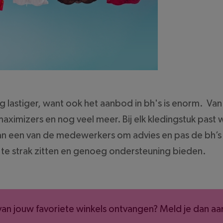
astiger, want ook het aanbod in bh's is enorm. Van t
aximizers en nog veel meer. Bij elk kledingstuk past
 dan een van de medewerkers om advies en pas de bh’
et te strak zitten en genoeg ondersteuning bieden.
van jouw favoriete winkels ontvangen? Meld je dan aa