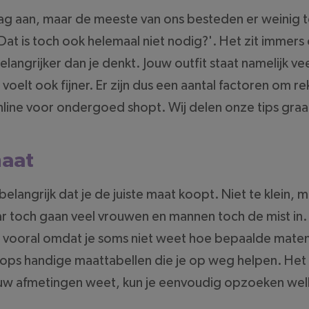
g aan, maar de meeste van ons besteden er weinig 
'Dat is toch ook helemaal niet nodig?'. Het zit immers
langrijker dan je denkt. Jouw outfit staat namelijk vee
voelt ook fijner. Er zijn dus een aantal factoren om r
 online voor ondergoed shopt. Wij delen onze tips graa
maat
elangrijk dat je de juiste maat koopt. Niet te klein, 
ar toch gaan veel vrouwen en mannen toch de mist in. 
r, vooral omdat je soms niet weet hoe bepaalde maten
s handige maattabellen die je op weg helpen. Het 
 jouw afmetingen weet, kun je eenvoudig opzoeken we