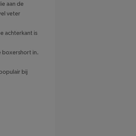
die aan de
el veter
De achterkant is
e boxershort in.
opulair bij