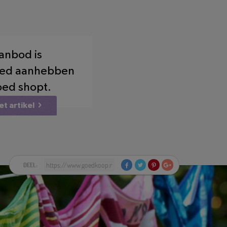
aanbod is
goed aanhebben
goed shopt.
et artikel
DEEL: