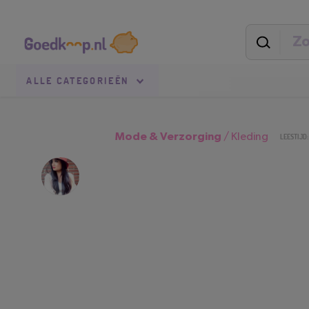
Direct
Secundaire
naar
navigatie
pagina-
inhoud
Goedkoop.nl
Uitgelicht
ALLE
CATEGORIEËN
Mode & Verzorging
/
Kleding
LEESTIJD: