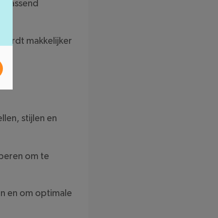
id passend
 wordt makkelijker
en, stijlen en
oberen om te
en en om optimale