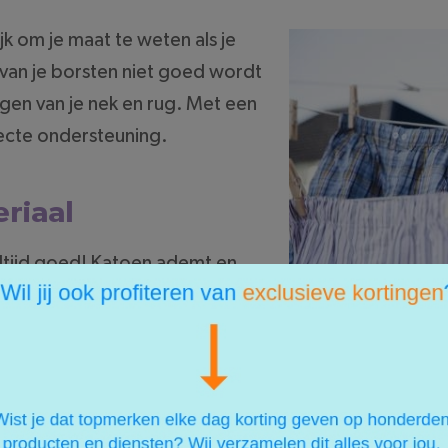
jk om je maat te weten als je
 van je borsten niet goed wordt
ijgen van je nek en rug. Met een
fecte ondersteuning.
eriaal
altijd goed! Katoen ademt en
 niet duur, huidvriendelijk en
n in de jaren zestig al met de
En tegenwoordig kun je hier nog steeds terecht vo
sis ondergoed, kun je hier ook shoppen voor mooie t
eding en luxe lingerie mogen natuurlijk niet ontbrek