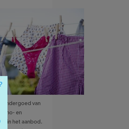
×
or ondergoed van
hermo- en
en in het aanbod.