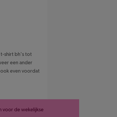
-shirt bh's tot
 weer een ander
s ook even voordat
n voor de wekelijkse