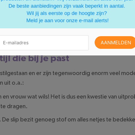
m, dat je voor iedere gelegenheid en voor elk gezinsl
amboe textiel. Deze stof is dun, soepel, duurzaam en
ovendien aan als een tweede huid.
ijl die bij je past
stilgestaan en er zijn tegenwoordig enorm veel modell
n uit o.a.:
n en vrouw wat wils! Het is dus een kwestie van uitpr
m te dragen.
 De slip bezit genoeg stof om alles netjes te bedekk