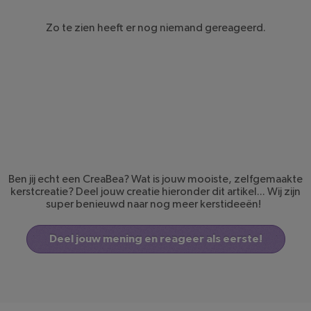
KERSTTRUI VOOR
JONG EN OUD: DEZE
Zo te zien heeft er nog niemand gereageerd.
10 ZIJN WEL HEEL
FOUT!
Lees het artikel
Ben jij echt een CreaBea? Wat is jouw mooiste, zelfgemaakte
kerstcreatie? Deel jouw creatie hieronder dit artikel... Wij zijn
super benieuwd naar nog meer kerstideeën!
Deel jouw mening en reageer als eerste!