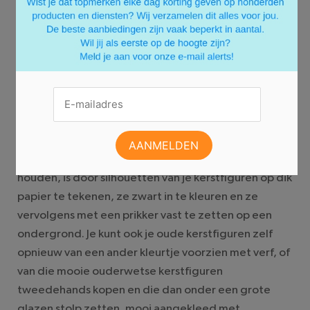
Ben je je oude kerststal moe? Maak dan eens zelf je
kerststal! Je kunt op heel veel manieren je eigen
kerststal fabriceren. Wil je het juist simpel en
eenvoudig houden, houd je wel van iets aparts of wil
je juist heel veel details toevoegen aan je
kerststalfiguren? Het kan allemaal.
Heb je bijvoorbeeld al eens gedacht aan
kerststalfiguren van strijkkralen? Of gehaakte
figuren? Een andere manier om het simpel te
houden, is door silhouetten van je kerstfiguren op dik
papier te tekenen, ze zwart in te kleuren en ze
vervolgens met een prikker vast te zetten op een
ondergrond. Je kunt ook je oude kerstfiguren zelf
opnieuw van een ander kleurtje voorzien met verf, of
van die mooie ouderwetse kerstfiguren
tweedehands kopen en die dan onder een grote
glazen stolp zetten, mooi aangekleed met