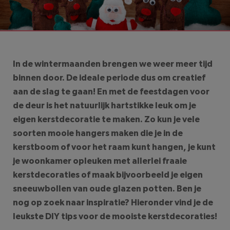
We raden je aan
Albelli
,
YourSurprise
en
HEMA
te
LEESTIJD: 5
MINUTEN
bekijken
In de wintermaanden brengen we weer meer tijd
binnen door. De ideale periode dus om creatief
aan de slag te gaan! En met de feestdagen voor
de deur is het natuurlijk hartstikke leuk om je
eigen kerstdecoratie te maken. Zo kun je vele
soorten mooie hangers maken die je in de
kerstboom of voor het raam kunt hangen, je kunt
je woonkamer opleuken met allerlei fraaie
kerstdecoraties of maak bijvoorbeeld je eigen
sneeuwbollen van oude glazen potten. Ben je
nog op zoek naar inspiratie? Hieronder vind je de
leukste DIY tips voor de mooiste kerstdecoraties!