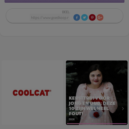
DEEL:
KERSTTRUI VOOR
JONG EN OUD: DEZE
CoolCat
10 ZIJN WEL HEEL
FOUT!
DOOR