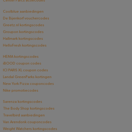
Center Parcs actiecodes
Coolblue aanbiedingen
De Bijenkorf vouchercodes
Greetz.nl kortingscodes
Groupon kortingscodes
Hallmark kortingscodes
HelloFresh kortingscodes
HEMA kortingscodes
iBOOD coupon codes
ICI PARIS XL coupon codes
Landal GreenParks kortingen
New York Pizza couponcodes
Nike promotiecodes
Sarenza kortingscodes
The Body Shop kortingscodes
Travelbird aanbiedingen
Van Arendonk couponcodes
Weight Watchers kortingscodes