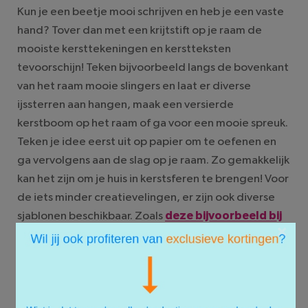
Kun je een beetje mooi schrijven en heb je een vaste
hand? Tover dan met een krijtstift op je raam de
mooiste kersttekeningen en kerstteksten
tevoorschijn! Teken bijvoorbeeld langs de bovenkant
van het raam mooie slingers en laat er diverse
ijssterren aan hangen, maak een versierde
kerstboom op het raam of ga voor een mooie spreuk.
Teken je idee eerst uit op papier om te oefenen en
ga vervolgens aan de slag op je raam. Zo gemakkelijk
kan het zijn om je huis in kerstsferen te brengen! Voor
de iets minder creatievelingen, er zijn ook diverse
sjablonen beschikbaar. Zoals
deze bijvoorbeeld bij
×
HEMA.
#5. Eigentijdse kerststal