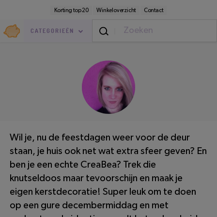
Direct
Secundaire
Korting top 20
Winkeloverzicht
Contact
naar
navigatie
pagina-
Goedkoop.nl
inhoud
CATEGORIEËN
Thuis
/
Binnen
LEESTIJD: 5 MINUTEN
Wil je, nu de feestdagen weer voor de deur
staan, je huis ook net wat extra sfeer geven? En
ben je een echte CreaBea? Trek die
knutseldoos maar tevoorschijn en maak je
eigen kerstdecoratie! Super leuk om te doen
op een gure decembermiddag en met