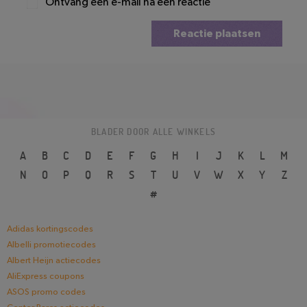
Ontvang een e-mail na een reactie
Reactie plaatsen
BLADER DOOR ALLE WINKELS
A
B
C
D
E
F
G
H
I
J
K
L
M
N
O
P
Q
R
S
T
U
V
W
X
Y
Z
#
Adidas kortingscodes
Albelli promotiecodes
Albert Heijn actiecodes
AliExpress coupons
ASOS promo codes