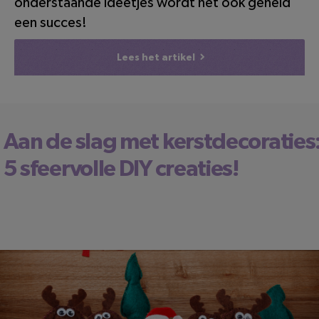
onderstaande ideetjes wordt het ook geheid
een succes!
Lees het artikel
Aan de slag met kerstdecoraties
5 sfeervolle DIY creaties!