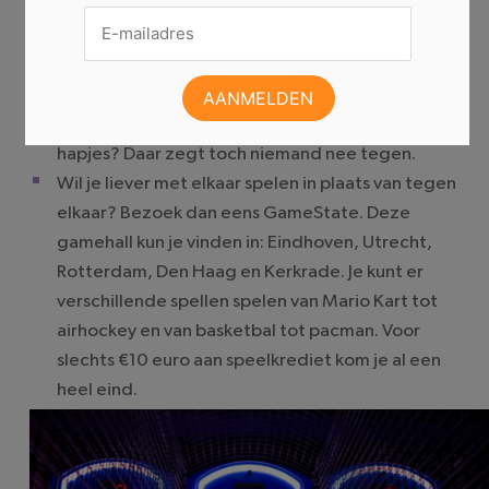
spellendozen uit de kast en maak er een heuse
spellenavond van met z’n tweëen. Of willen jullie
er toch tussenuit? In veel cafés liggen
bordspellen om te spelen. Een potje mens erger
je niet onder het genot van een borrel en wat
hapjes? Daar zegt toch niemand nee tegen.
Wil je liever met elkaar spelen in plaats van tegen
elkaar? Bezoek dan eens GameState. Deze
gamehall kun je vinden in: Eindhoven, Utrecht,
Rotterdam, Den Haag en Kerkrade. Je kunt er
verschillende spellen spelen van Mario Kart tot
airhockey en van basketbal tot pacman. Voor
slechts €10 euro aan speelkrediet kom je al een
heel eind.