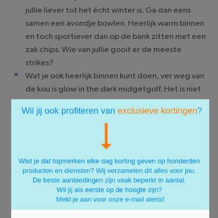
jullie liever tot het écht winter is. Ga dan eens
samen een avondje bowlen. Heerlijk warm binnen
en toch sportiever dan op de bank zitten met een
zak chips. Wie van jullie gooit er de meeste
strikes?
Wat je ook heerlijk binnen kunt doen, ver weg van
de kou is glow in the dark midgetgolf. Het is niet
al te moeilijk en je hebt vast en zeker veel plezier
×
met elkaar als die bal weer niet in die hole gaat.
Hier
vind je andere sportieve dates om te doen
met slecht weer.
Gamedates
Zijn jullie samen gek op spelletjes? Haal dan alle