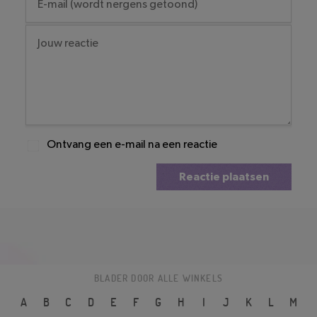
Ontvang een e-mail na een reactie
Reactie plaatsen
BLADER DOOR ALLE WINKELS
A
B
C
D
E
F
G
H
I
J
K
L
M