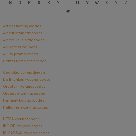
N
O
P
Q
R
S
T
U
V
W
X
Y
Z
#
Adidas kortingscodes
Albelli promotiecodes
Albert Heijn actiecodes
AliExpress coupons
ASOS promo codes
Center Parcs actiecodes
Coolblue aanbiedingen
De Bijenkorf vouchercodes
Greetz.nl kortingscodes
Groupon kortingscodes
Hallmark kortingscodes
HelloFresh kortingscodes
HEMA kortingscodes
iBOOD coupon codes
ICI PARIS XL coupon codes