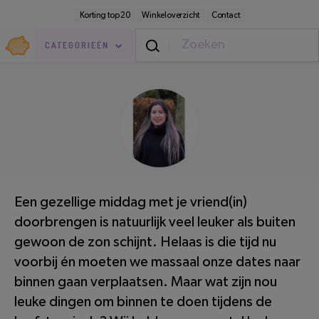
Direct
Secundaire
Korting top 20
Winkeloverzicht
Contact
naar
navigatie
pagina-
Goedkoop.nl
inhoud
CATEGORIEËN
Thuis
/
Binnen
LEESTIJD: 4 MINUTEN
Een gezellige middag met je vriend(in)
doorbrengen is natuurlijk veel leuker als buiten
gewoon de zon schijnt. Helaas is die tijd nu
voorbij én moeten we massaal onze dates naar
binnen gaan verplaatsen. Maar wat zijn nou
leuke dingen om binnen te doen tijdens de