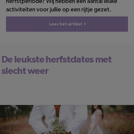
herfstperiode? Wij hebben een aantal leuke
activiteiten voor jullie op een rijtje gezet.
Lees het artikel
De leukste herfstdates met
slecht weer