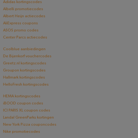
Adidas kortingscodes
Albelli promotiecodes
Albert Heijn actiecodes
AliExpress coupons
ASOS promo codes
Center Parcs actiecodes
Coolblue aanbiedingen
De Bijenkorf vouchercodes
Greetz.nl kortingscodes
Groupon kortingscodes
Hallmark kortingscodes
HelloFresh kortingscodes
HEMA kortingscodes
iBOOD coupon codes
ICI PARIS XL coupon codes
Landal GreenParks kortingen
New York Pizza couponcodes
Nike promotiecodes