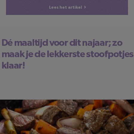
Lees het artikel
Dé maaltijd voor dit najaar; zo
maak je de lekkerste stoofpotjes
klaar!