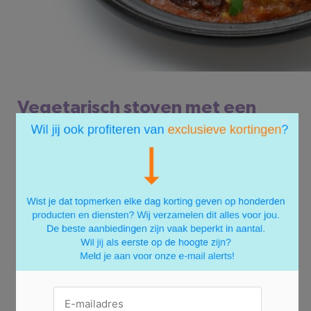
Vegetarisch stoven met een
×
Marokkaanse twist
Ook vegetariërs kunnen deze herfst lekker aan de
slag met een stoofpot. Een kleurrijk gerecht met
grote diversiteit aan smaken: dat is deze
Marokkaanse groenten-stoofpot. Bak een ui samen
met een halve pompoen, een aubergine en een
groene paprika in drie eetlepels olijfolie. Voor een
unieke smaak voeg je hier een paar eetlepels
Marokkaanse kruiden aan toe (zoals Ras el Hanout of
Marokkaanse stoofgroenten kruiden van Euroma). Na