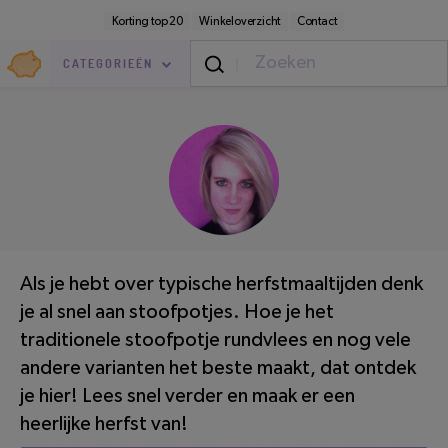
Direct
Secundaire
Korting top 20
Winkeloverzicht
Contact
naar
navigatie
pagina-
Goedkoop.nl
inhoud
CATEGORIEËN
Eten & Drinken
/
Boodschappen
LEESTIJD: 4 MINUTEN
Als je hebt over typische herfstmaaltijden denk
je al snel aan stoofpotjes. Hoe je het
traditionele stoofpotje rundvlees en nog vele
andere varianten het beste maakt, dat ontdek
je hier! Lees snel verder en maak er een
heerlijke herfst van!