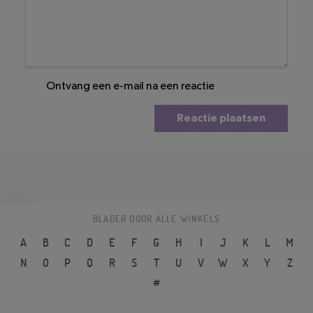
Ontvang een e-mail na een reactie
Reactie plaatsen
BLADER DOOR ALLE WINKELS
A
B
C
D
E
F
G
H
I
J
K
L
M
N
O
P
Q
R
S
T
U
V
W
X
Y
Z
#