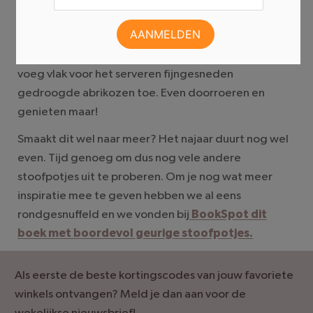
een paar minuten bakken voeg je een blik
tomatenblokjes, een glas water en 150 gram rode
linzen toe. Laat het geheel zo’n 25 minuten koken, en
voeg vlak voor het serveren fijngesneden
gedroogde abrikozen toe. Even doorroeren en
genieten maar!
Smaakt dit wel naar meer? Het najaar duurt nog wel
even. Tijd genoeg om dus nog vele andere
stoofpotjes uit te proberen. Om je nog wat meer
inspiratie mee te geven hebben we al eens
rondgesnuffeld en we vonden bij
BookSpot dit
boek met boordevol geurige stoofpotjes.
Als eerste de beste kortingscodes van jouw favoriete
winkels ontvangen? Meld je dan aan voor de
wekelijkse nieuwsbrief!