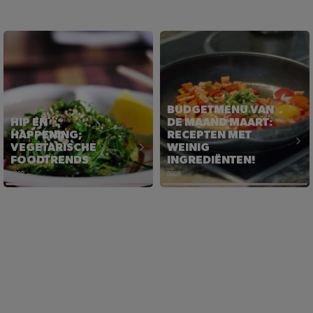
BUDGETMENU VAN
HIP EN
DE MAAND MAART:
HAPPENING;
RECEPTEN MET
VEGETARISCHE
WEINIG
FOODTRENDS
INGREDIËNTEN!
DOOR
DOOR
HIP EN
BUDGETMENU VAN
HAPPENING;
DE MAAND MAART:
VEGETARISCHE
RECEPTEN MET
FOODTRENDS
WEINIG
INGREDIËNTEN!
Lees het artikel
Lees het artikel