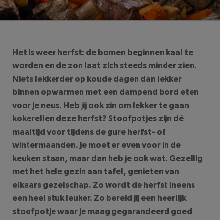
We raden je aan
Blokker
,
Kookwinkel Oldenhof
en
LEESTIJD: 4
MINUTEN
Xenos
te bekijken
Het is weer herfst: de bomen beginnen kaal te
worden en de zon laat zich steeds minder zien.
Niets lekkerder op koude dagen dan lekker
binnen opwarmen met een dampend bord eten
voor je neus. Heb jij ook zin om lekker te gaan
kokerellen deze herfst? Stoofpotjes zijn dé
maaltijd voor tijdens de gure herfst- of
wintermaanden. Je moet er even voor in de
keuken staan, maar dan heb je ook wat. Gezellig
met het hele gezin aan tafel, genieten van
elkaars gezelschap. Zo wordt de herfst ineens
een heel stuk leuker. Zo bereid jij een heerlijk
stoofpotje waar je maag gegarandeerd goed