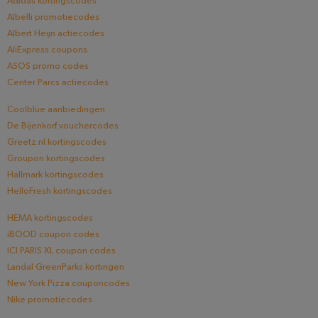
Adidas kortingscodes
Albelli promotiecodes
Albert Heijn actiecodes
AliExpress coupons
ASOS promo codes
Center Parcs actiecodes
Coolblue aanbiedingen
De Bijenkorf vouchercodes
Greetz.nl kortingscodes
Groupon kortingscodes
Hallmark kortingscodes
HelloFresh kortingscodes
HEMA kortingscodes
iBOOD coupon codes
ICI PARIS XL coupon codes
Landal GreenParks kortingen
New York Pizza couponcodes
Nike promotiecodes