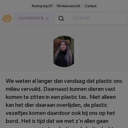
Direct
Secundaire
Korting top 20
Winkeloverzicht
Contact
naar
navigatie
pagina-
Goedkoop.nl
inhoud
CATEGORIEËN
Thuis
/
Binnen
LEESTIJD: 5 MINUTEN
We weten al langer dan vandaag dat plastic ons
milieu vervuild. Daarnaast kunnen dieren vast
komen te zitten in een plastic tas. Niet alleen
kan het dier daaraan overlijden, de plastic
vezeltjes komen daardoor ook bij ons op het
bord. Het is tijd dat we met z'n allen gaan