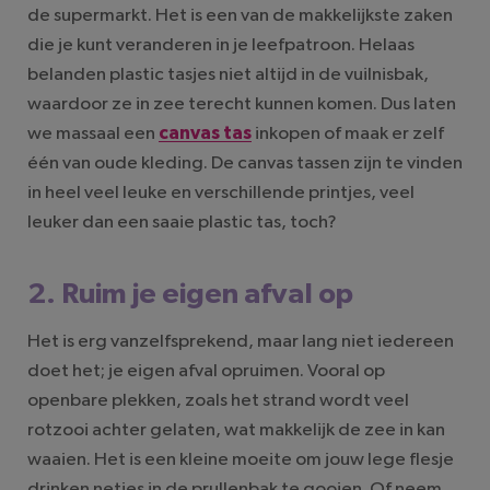
de supermarkt. Het is een van de makkelijkste zaken
die je kunt veranderen in je leefpatroon. Helaas
belanden plastic tasjes niet altijd in de vuilnisbak,
waardoor ze in zee terecht kunnen komen. Dus laten
we massaal een
canvas tas
inkopen of maak er zelf
één van oude kleding. De canvas tassen zijn te vinden
in heel veel leuke en verschillende printjes, veel
leuker dan een saaie plastic tas, toch?
2. Ruim je eigen afval op
Het is erg vanzelfsprekend, maar lang niet iedereen
doet het; je eigen afval opruimen. Vooral op
openbare plekken, zoals het strand wordt veel
rotzooi achter gelaten, wat makkelijk de zee in kan
waaien. Het is een kleine moeite om jouw lege flesje
drinken netjes in de prullenbak te gooien. Of neem