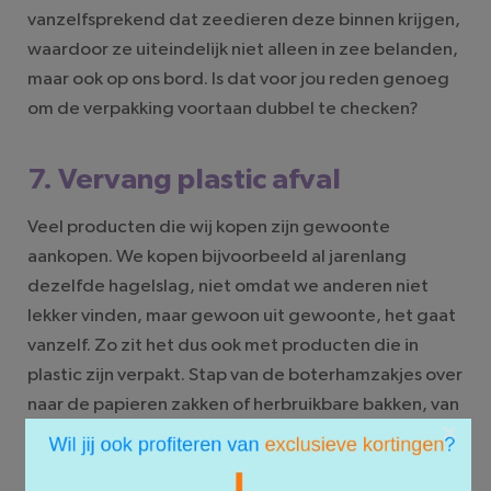
vanzelfsprekend dat zeedieren deze binnen krijgen,
waardoor ze uiteindelijk niet alleen in zee belanden,
maar ook op ons bord. Is dat voor jou reden genoeg
om de verpakking voortaan dubbel te checken?
7. Vervang plastic afval
Veel producten die wij kopen zijn gewoonte
aankopen. We kopen bijvoorbeeld al jarenlang
dezelfde hagelslag, niet omdat we anderen niet
lekker vinden, maar gewoon uit gewoonte, het gaat
vanzelf. Zo zit het dus ook met producten die in
plastic zijn verpakt. Stap van de boterhamzakjes over
naar de papieren zakken of herbruikbare bakken, van
×
wegwerpscheermesjes naar een herbruikbare
houder en van douchegel over naar een stuk zeep.