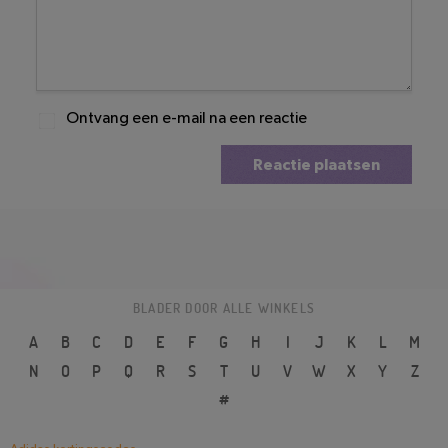
Ontvang een e-mail na een reactie
Reactie plaatsen
BLADER DOOR ALLE WINKELS
A
B
C
D
E
F
G
H
I
J
K
L
M
N
O
P
Q
R
S
T
U
V
W
X
Y
Z
#