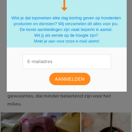
Drink altijd uit een glas, vervang plastic rietjes door
metalen/bamboe rietjes, vervang koffie
wegwerpbekers door herbruikbare bekers en
vervang je plastic waterflesje van de supermarkt
door een
Dopper
. Gebruik ook liever losse thee,
want in theezakjes zitten ook microplastics.
Hetzelfde geldt voor het groene laagje van een
spons, gebruik daarom milieuvriendelijke sponsjes.
En tot slot in deze reeks; pak een pepermuntje in
plaats van kauwgom. Kauwgom is van synthetisch
rubber gemaakt, ook wel plastic dus. Laten we geen
plastic meer eten en plaats maken voor nieuwe
gewoontes, die minder belastend zijn voor het
milieu.